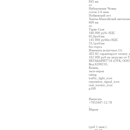
845 км
от
Набережные Челны
готов 2-6 июн.
Пойковский пгт.
Ханты-Мансийский автономн
669 км
от
Тарко-Сале
180 000 рубс НДС
65,9руб/км
145 000 руббез НДС
53,1руб/км
без торга
Изменить встречное (1)
ATI.SU гарантирует оплату за
162 000 руб на загрузке от 
НЕГАБАРИТ716 (ОТК, ООО
Код:6208210,
Казань,
эксп-перев
rating
traffic_light_icon
reputation_signal_icon
real_trucker_icon
р109
Написать
+7953497-12-78
,
Мария
(доб 1 июн.)