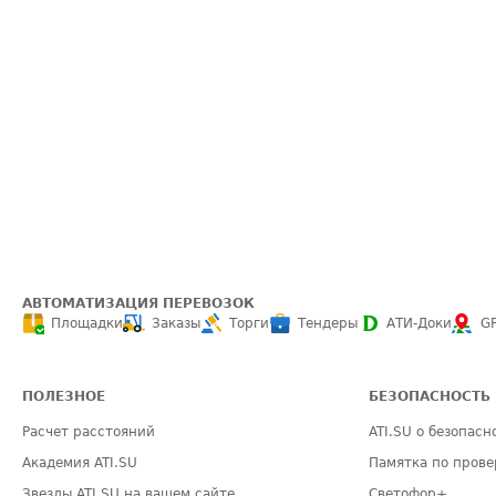
АВТОМАТИЗАЦИЯ ПЕРЕВОЗОК
Площадки
Заказы
Торги
Тендеры
АТИ-Доки
G
ПОЛЕЗНОЕ
БЕЗОПАСНОСТЬ
Расчет расстояний
ATI.SU о безопасн
Академия ATI.SU
Памятка по прове
Звезды ATI.SU на вашем сайте
Светофор+