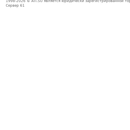
1998-2026
© ATI.SU является юридически зарегистрированной то
Сервер
61