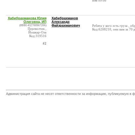
изм 09:08
Хабибрахманова Юлия
Хабибрахманов
Олеговна, ИП
Александр
(ИНН:432700967206)
Файзрахманович
Ребята у кого есть груза ,
Перевозчик ,
Код:6208210, они вам за 70 
Йошкар-Ола
Код:319516
#2
Администрация сайта не несет ответственности за информацию, публикуемую в ф