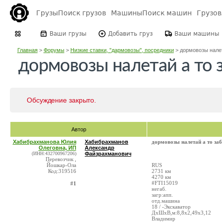
Грузы
Поиск грузов
Машины
Поиск машин
Грузо
Ваши грузы
Добавить груз
Ваши машины
Главная
>
Форумы
>
Низкие ставки, "дармовозы", посредники
>
дормовозы налета
дормовозы налетай а то за
Обсуждение закрыто.
Автор
Хабибрахманова Юлия
Хабибрахманов
дормовозы налетай а то забе
Олеговна, ИП
Александр
(ИНН:432700967206)
Файзрахманович
Перевозчик ,
Йошкар-Ола
RUS
Код:319516
2731 км
4270 км
#FTI15019
#1
негаб.
загр:апп.
отд.машина
18 / -Экскаватор
ДxШxВ,м:8,8x2,49x3,12
Владимир