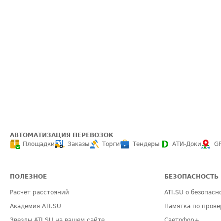
АВТОМАТИЗАЦИЯ ПЕРЕВОЗОК
Площадки
Заказы
Торги
Тендеры
АТИ-Доки
G
ПОЛЕЗНОЕ
БЕЗОПАСНОСТЬ
Расчет расстояний
ATI.SU о безопасн
Академия ATI.SU
Памятка по прове
Звезды ATI.SU на вашем сайте
Светофор+