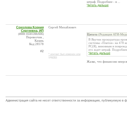
штраф. Подробнее - в ...
Читать дальше
Соколова Ксения
Сергей Михайлович
Сергеевна, ИП
(ИНН:165812882606)
Цитата
(Редакция АТИ-Меди
Перевозчик ,
В Якутии прокуратура пров
Казань
системы «Платон» на 478 к
Код:28578
РС(Я), виновным в поврежде
его ждет штраф. Подробнее -
#2
Читать дальше
* контакт был изменен или
удален
Жалко, что финансово вперс
Администрация сайта не несет ответственности за информацию, публикуемую в ф