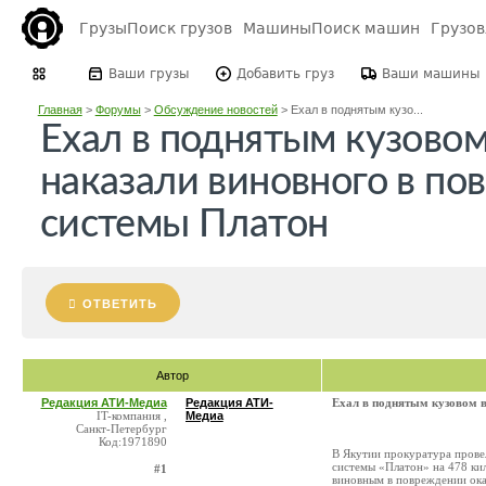
Грузы
Поиск грузов
Машины
Поиск машин
Грузо
Ваши грузы
Добавить груз
Ваши машины
Главная
>
Форумы
>
Обсуждение новостей
>
Ехал в поднятым кузо...
Ехал в поднятым кузовом
наказали виновного в п
системы Платон
ОТВЕТИТЬ
Автор
Редакция АТИ-Медиа
Редакция АТИ-
Ехал в поднятым кузовом в
IT-компания ,
Медиа
Санкт-Петербург
Код:1971890
В Якутии прокуратура прове
системы «Платон» на 478 ки
#1
виновным в повреждении оказ