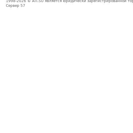
1998-2026
© ATI.SU является юридически зарегистрированной то
Сервер
57