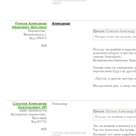
удален
Пупков Александр
Александр
Иванович, физ.лицо
Перевозчик ,
Цитата
(Соколов Александр 
Железноводск г.
Писари тоже так думали, по
Код:296475
#14
Походу ты живëшь в параллел
документооборот и прочие ц
самому бюрократу...
Великомножественному бюрок
Однако пока он электронно д
перечислены будут на другой
...Оруэлл, и другие мастера
Мы достигли дна, а снизу сно
Соколов Александр
Александр
Анатольевич, ИП
(ИНН:760304959734)
Цитата
(Пупков Александр И
Экспедитор-перевозчик ,
Походу ты живëшь в паралл
Ярославль
Код:81755
Это ты живешь в кишлаке и 
#15
Так что помолчал бы лучше,
* контакт был изменен или
Начинает тут свою ущербную
удален