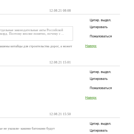
12.08.21 08:08
Цитир. выдел.
Цитировать
тдельные законодательные акты Российской
млрд. Поэтому вполне понятно, почему с ...
Пожаловаться
Наверх
лашены китайцы для строительства дорог, а может
12.08.21 15:01
Цитир. выдел.
Цитировать
Пожаловаться
Наверх
12.08.21 15:50
Цитир. выдел.
ье не указали- какими батонами будут
Цитировать