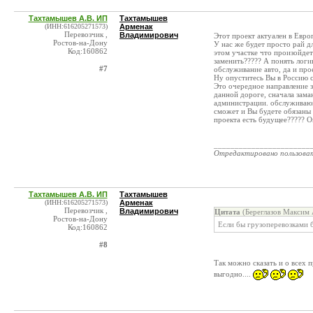
Тахтамышев А.В. ИП
Тахтамышев
(ИНН:616205271573)
Арменак
Перевозчик ,
Владимирович
Этот проект актуален в Европ
Ростов-на-Дону
У нас же будет просто рай дл
Код:160862
этом участке что произойдет?
заменить????? А понять логи
#7
обслуживание авто, да и прое
Ну опуститесь Вы в Россию с 
Это очередное направление з
данной дороге, сначала зама
администрации. обслуживающе
сможет и Вы будете обязаны 
проекта есть будущее????? О
_______________________
Отредактировано пользова
Тахтамышев А.В. ИП
Тахтамышев
(ИНН:616205271573)
Арменак
Перевозчик ,
Владимирович
Цитата
(Береглазов Максим 
Ростов-на-Дону
Если бы грузоперевозками б
Код:160862
#8
Так можно сказать и о всех 
выгодно....