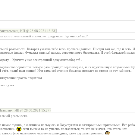
Анатольевич, ИП @ 28.08.2021 13:23)
ка книгопечатальный станок не придумали. Где они сейчас?
ьной реальности. Которая указана тебе теле- пропагандонами. Писари там же, где и есть. И
ифровые фишки, бумажка главный козырь современного бюрократа. И этой бамажкой можн
рату... Кричат: у нас электронный документооборот! .
окументооборотится, четыре раза пройдет через клерков, и их врукопашную созданными бум
 счёт, поди! ищи-свищи! Или сама собственно бамажка попадет на стол в не тот кабинет...
 антиутопии просто отдыхают...
ва стучат...
ванович, ИП @ 28.08.2021 15:27)
ельной реальности.
на ишаке ездишь, а я активно пользуюсь и Госуслугами и электронными приемными. Всё раб
 колхозник.
если ты чем то не умеешь пользоваться, то это не значит, что этого нет.
 философию маленького человечка разводить, даже слушать противно.