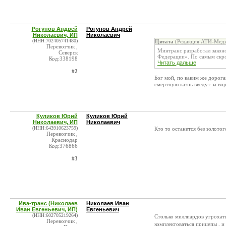
Рогунов Андрей
Рогунов Андрей
Николаевич, ИП
Николаевич
(ИНН:702405741480)
Цитата
(Редакция АТИ-Меди
Перевозчик ,
Минтранс разработал закон
Северск
Федерации». По самым скром
Код:338198
Читать дальше
#2
Бог мой, по каким же дорога
смертную казнь введут за во
Куликов Юрий
Куликов Юрий
Николаевич, ИП
Николаевич
(ИНН:643910623759)
Кто то останется без золотог
Перевозчик ,
Краснодар
Код:376866
#3
Ива-транс (Николаев
Николаев Иван
Иван Евгеньевич, ИП)
Евгеньевич
(ИНН:602705219264)
Столько миллиардов угрохат
Перевозчик ,
комплектоваться прицепы , и