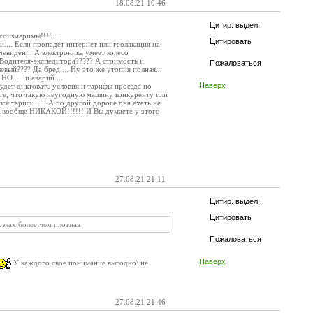
18.08.21 10:46
Цитир. выдел.
соизмеримы!!!!....
Цитировать
и.... Если пропадет интернет или геолакация на
чевиден... А электроника умеет колесо
 Водителя-экспедитора????? А стоимость и
Пожаловаться
евый???? Да бред.... Ну это же утопия полная...
..... и аварий....
Наверх
удет диктовать условия и тарифы проезда по
вьте, что такую неугодную машину конкуренту или
 тариф....... А по другой дороге она ехать не
вы вообще НИКАКОЙ!!!!!! И Вы думаете у этого
27.08.21 21:11
Цитир. выдел.
Цитировать
озках более чем плотная
Пожаловаться
Наверх
У каждого свое понимание выгодно\ не
27.08.21 21:46