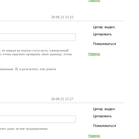
Наверх
28.08.21 13:23
Цитир. выдел.
Цитировать
Пожаловаться
, не взирая на портал госуслуги, электронный
Наверх
о очень надежно прикрыть свою задницу, этому
ажками. И, в результате, или деньги
28.08.21 15:27
Цитир. выдел.
Цитировать
Пожаловаться
отает даже лучше традиционных.
Наверх