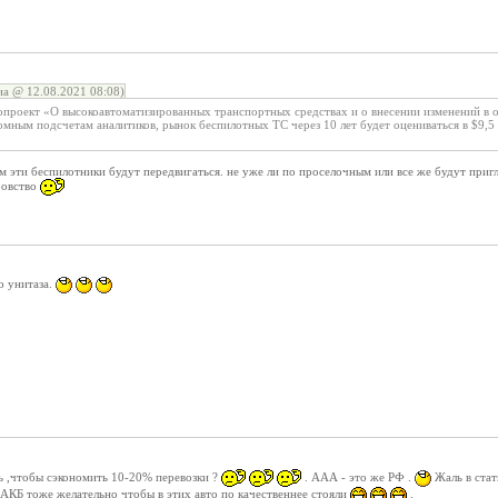
а @ 12.08.2021 08:08)
опроект «О высокоавтоматизированных транспортных средствах и о внесении изменений в о
ным подсчетам аналитиков, рынок беспилотных ТС через 10 лет будет оцениваться в $9,5 
м эти беспилотники будут передвигаться. не уже ли по проселочным или все же будут приг
ровство
о унитаза.
ь ,чтобы сэкономить 10-20% перевозки ?
. ААА - это же РФ .
Жаль в стат
 АКБ тоже желательно чтобы в этих авто по качественнее стояли
.