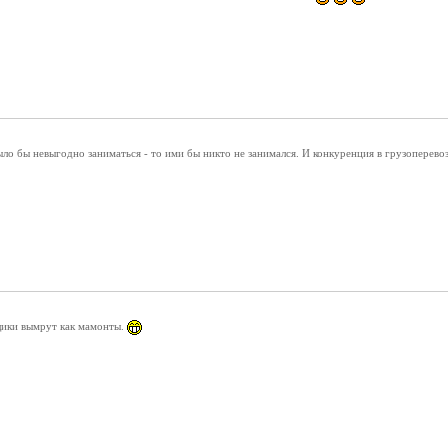
ло бы невыгодно заниматься - то ими бы никто не занимался. И конкуренция в грузоперево
щики вымрут как мамонты.