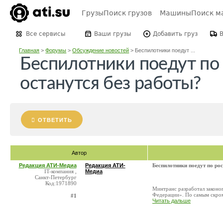
Грузы
Поиск грузов
Машины
Поиск м
Все сервисы
Ваши грузы
Добавить груз
Главная
>
Форумы
>
Обсуждение новостей
>
Беспилотники поедут ...
Беспилотники поедут по
останутся без работы?
ОТВЕТИТЬ
Автор
Редакция АТИ-Медиа
Редакция АТИ-
Беспилотники поедут по ро
IT-компания ,
Медиа
Санкт-Петербург
Код:1971890
Минтранс разработал законо
Федерации». По самым скромн
#1
Читать дальше