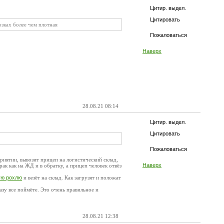
Цитир. выдел.
Цитировать
озках более чем плотная
Пожаловаться
Наверх
28.08.21 08:14
Цитир. выдел.
Цитировать
Пожаловаться
приятии, вывозит прицеп на логистический склад,
Наверх
к как на ЖД и в обратку, а прицеп человек отвёз
ую рохлю
и везёт на склад. Как загрузят и положат
зу все поймёте. Это очень правильное и
28.08.21 12:38