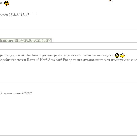
бе.
____________________
телем
28.8.21 15:47
ванович, ИП @ 28.08.2021 15:27)
орно к дну и шли. Это было прогнозируемо ещё на антиплатоновских акциях.
то-убил перевозки Платон? Нет? А чо так? Вроде толпы мудаков ванговали неминуемый кон
. А в чем паника??????