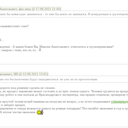
Анатольевич, физ.лицо @ 17.08.2021 21:44)
ыло бы невыгодно заниматься - то ими бы никто не занимался. И конкуренция в грузоперев
ольшевистских газет!
...
ждение : А каким боком Вы, Максим Анатольевич, относитесь к грузоперевозкам?
омаров с теми, кто их ел... Й
олаевич, ИП @ 12.08.2021 15:01)
ам эти беспилотники будут передвигаться. не уже ли по проселочным
 дороги под решение сделать не сложно.
и, но процесс перевозки может состоять и из трёх этапов одного. Человек грузится на пред
ну-робот и она поехала до Краснодарского логицентра, там прицеп отцепили, проверили тра
а простой человеческой машины на погрузке-не вопрос, а не зочет-подкатывает
специальн
 и заберёт прицеп.
дприятию и откуда возьмутся деньги на ровные площадки? Посчитайте экономию в год и сра
А потом чистая экономия.