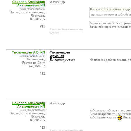
Соколов Александр
Александр
Анатольевич, ИП
(ИНН:760304959734)
Цитата
(Соколов Александр 
Экспедитор-перевозчик ,
приедет человек и заберёт 
Ярославль
Код:81755
За день человек может приве
#11
Ближнебойщик-это реальност
* контакт был изменен или
удален
Тахтамышев А.В. ИП
Тахтамышев
(ИНН:616205271573)
Арменак
Перевозчик ,
Владимирович
На наш век работы хватит, а 
Ростов-на-Дону
Код:160862
#12
Соколов Александр
Александр
Анатольевич, ИП
(ИНН:760304959734)
Работа для рабов, а предпр
Экспедитор-перевозчик ,
А вот потребности-действит
Ярославль
Работы ему хватит.
Писар
Код:81755
#13
* контакт был изменен или