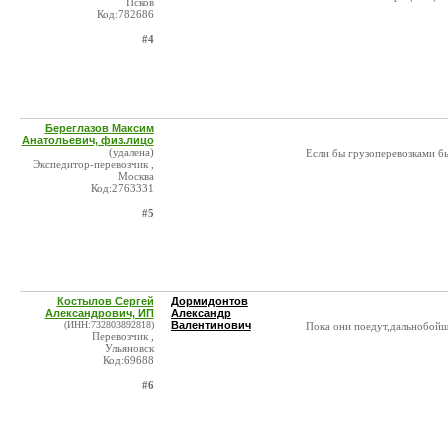
Псков
Код:782686
#4
Береглазов Максим
Анатольевич, физ.лицо
(удалена)
Если бы грузоперевозками бы
Экспедитор-перевозчик ,
Москва
Код:2763331
#5
Костылов Сергей
Дормидонтов
Александрович, ИП
Александр
(ИНН:732803892818)
Валентинович
Пока они поедут,дальнобой
Перевозчик ,
Ульяновск
Код:69688
#6