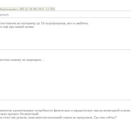
Анатольевич, ИП @ 28.08.2021 12:38)
прицеп.
сти-отвезти на логицентр до 10 полуприцепов, вот и смейтесь.
ь ещё при нашей жизни.
мечтать никому не запрещено....
иниматели удовлетворяют потребности физических и юридических лиц на возмездной основе.
ельно процесс бесконечный.
и тоже так думали, пока книгопечатальный станок не придумали. Где они сейчас?