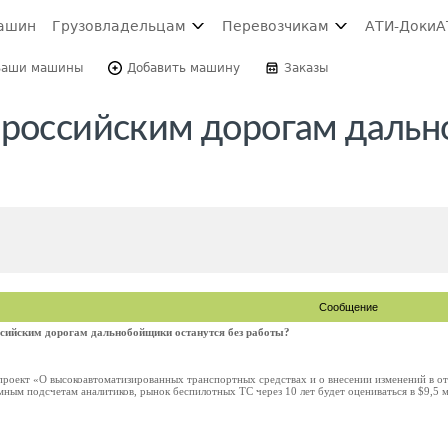
ашин
Грузовладельцам
Перевозчикам
АТИ-Доки
А
Ваши машины
Добавить машину
Заказы
 российским дорогам даль
Сообщение
ссийским дорогам дальнобойщики останутся без работы?
проект «О высокоавтоматизированных транспортных средствах и о внесении изменений в от
ым подсчетам аналитиков, рынок беспилотных ТС через 10 лет будет оцениваться в $9,5 мл