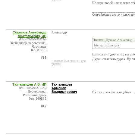
По вере твоей и воздастся те
_______________________
Отредактировано пользова
Соколов Александр
Александр
Анатольевич, ИП
(ИНН:760304959734)
Цитата
(Пупков Александр И
Экспедитор-перевозчик ,
Мы достигли дна
Ярославль
Код:81755
Вы может и достигли, вы уп
#16
Дурак-он и есть дурак. Ну ч
* контакт был изменен или
удален
Тахтамышев А.В. ИП
Тахтамышев
(ИНН:616205271573)
Арменак
Перевозчик ,
Владимирович
Ну так и эта фича не убьет...
Ростов-на-Дону
Код:160862
#17