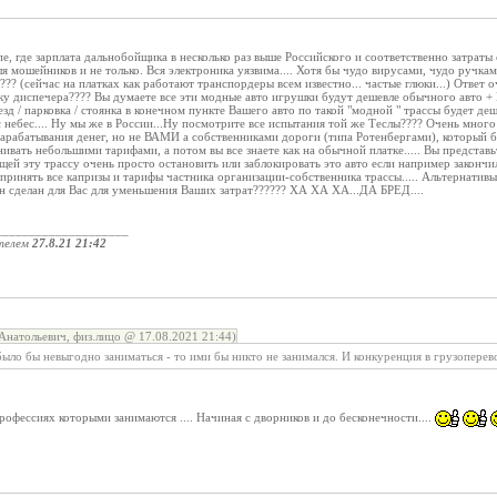
е, где зарплата дальнобойщика в несколько раз выше Российского и соответственно затраты 
я мошейников и не только. Вся электроника уязвима.... Хотя бы чудо вирусами, чудо ручкам
?? (сейчас на платках как работают транспордеры всем известно... частые глюки...) Ответ о
ку диспечера???? Вы думаете все эти модные авто игрушки будут дешевле обычного авто +
зд / парковка / стоянка в конечном пункте Вашего авто по такой "модной " трассы будет деш
небес.... Ну мы же в России...Ну посмотрите все испытания той же Теслы???? Очень много НО
арабатывания денег, но не ВАМИ а собственниками дороги (типа Ротенбергами), который б
нивать небольшими тарифами, а потом вы все знаете как на обычной платке..... Вы предста
й эту трассу очень просто остановить или заблокировать это авто если например закончился
принять все капризы и тарифы частника организации-собственника трассы..... Альтернати
н сделан для Вас для уменьшения Ваших затрат?????? ХА ХА ХА...ДА БРЕД....
____________________
телем
27.8.21 21:42
Анатольевич, физ.лицо @ 17.08.2021 21:44)
ыло бы невыгодно заниматься - то ими бы никто не занимался. И конкуренция в грузоперев
профессиях которыми занимаются .... Начиная с дворников и до бесконечности....