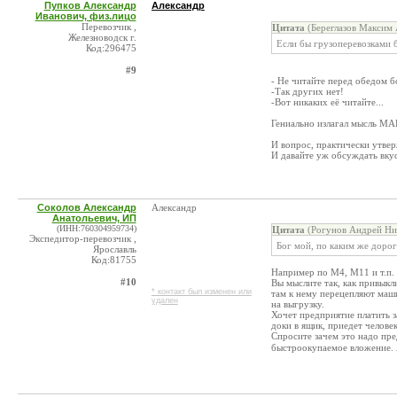
Пупков Александр
Александр
Иванович, физ.лицо
Перевозчик ,
Цитата
(Береглазов Максим 
Железноводск г.
Если бы грузоперевозками б
Код:296475
#9
- Не читайте перед обедом б
-Так других нет!
-Вот никаких её читайте...
Гениально излагал мысль МАБ
И вопрос, практически утвер
И давайте уж обсуждать вкус 
Соколов Александр
Александр
Анатольевич, ИП
(ИНН:760304959734)
Цитата
(Рогунов Андрей Ник
Экспедитор-перевозчик ,
Бог мой, по каким же дорог
Ярославль
Код:81755
Например по М4, М11 и т.п.
#10
Вы мыслите так, как привыкл
* контакт был изменен или
там к нему перецепляют маши
удален
на выгрузку.
Хочет предприятие платить з
доки в ящик, приедет человек
Спросите зачем это надо пре
быстроокупаемое вложение. 