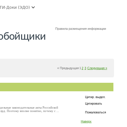
ТИ-Доки (ЭДО)
Правила размещения информации
нобойщики
« Предыдущая
1
2
3
Следующая »
Цитир. выдел.
Цитировать
дельные законодательные акты Российской
рд. Поэтому вполне понятно, почему с ...
Пожаловаться
Наверх