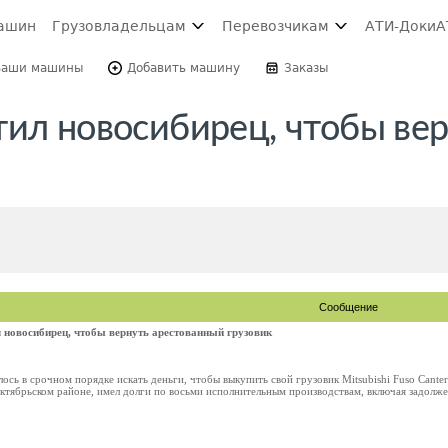
ашин
Грузовладельцам
Перевозчикам
АТИ-Доки
А
Ваши машины
Добавить машину
Заказы
тил новосибирец, чтобы ве
Сообщение
 новосибирец, чтобы вернуть арестованный грузовик
ь в срочном порядке искать деньги, чтобы выкупить свой грузовик Mitsubishi Fuso Canter
ябрьском районе, имел долги по восьми исполнительным производствам, включая задолженно