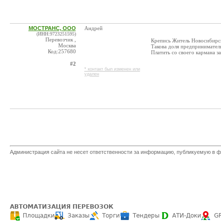
МОСТРАНС, ООО
Андрей
(ИНН:9723251595)
Перевозчик ,
Крепись Житель Новосибирс
Москва
Такова доля предпринимател
Код:257680
Платить со своего кармана з
#2
* контакт был изменен или
удален
Администрация сайта не несет ответственности за информацию, публикуемую в ф
АВТОМАТИЗАЦИЯ ПЕРЕВОЗОК
Площадки
Заказы
Торги
Тендеры
АТИ-Доки
G