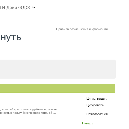
ТИ-Доки (ЭДО)
Правила размещения информации
рнуть
Цитир. выдел.
Цитировать
, который арестовали судебные приставы.
сть в пользу физического лица, об ...
Пожаловаться
Наверх