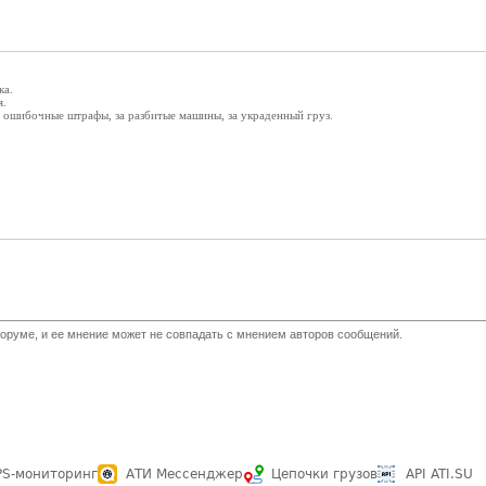
ка.
я.
а ошибочные штрафы, за разбитые машины, за украденный груз.
оруме, и ее мнение может не совпадать с мнением авторов сообщений.
PS-мониторинг
АТИ Мессенджер
Цепочки грузов
API ATI.SU