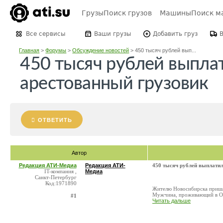
Грузы
Поиск грузов
Машины
Поиск м
Все сервисы
Ваши грузы
Добавить груз
Главная
>
Форумы
>
Обсуждение новостей
>
450 тысяч рублей вып...
450 тысяч рублей выпла
арестованный грузовик
ОТВЕТИТЬ
Автор
Редакция АТИ-Медиа
Редакция АТИ-
450 тысяч рублей выплатил
IT-компания ,
Медиа
Санкт-Петербург
Код:1971890
Жителю Новосибирска пришлос
Мужчина, проживающий в Окт
#1
Читать дальше