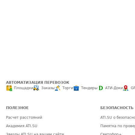
АВТОМАТИЗАЦИЯ ПЕРЕВОЗОК
Площадки
Заказы
Торги
Тендеры
АТИ-Доки
G
ПОЛЕЗНОЕ
БЕЗОПАСНОСТЬ
Расчет расстояний
ATI.SU о безопасн
Академия ATI.SU
Памятка по прове
Звезды ATI.SU на вашем сайте
Светофор+