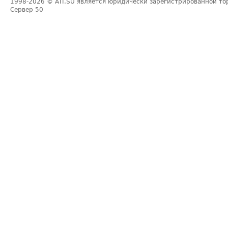
1998-2026
© ATI.SU является юридически зарегистрированной то
Сервер
50