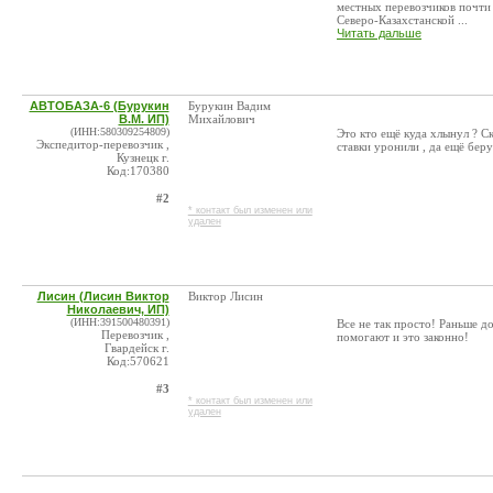
местных перевозчиков почти
Северо-Казахстанской ...
Читать дальше
АВТОБАЗА-6 (Бурукин
Бурукин Вадим
В.М. ИП)
Михайлович
(ИНН:580309254809)
Это кто ещё куда хлынул ? С
Экспедитор-перевозчик ,
ставки уронили , да ещё бер
Кузнецк г.
Код:170380
#2
* контакт был изменен или
удален
Лисин (Лисин Виктор
Виктор Лисин
Николаевич, ИП)
(ИНН:391500480391)
Все не так просто! Раньше д
Перевозчик ,
помогают и это законно!
Гвардейск г.
Код:570621
#3
* контакт был изменен или
удален