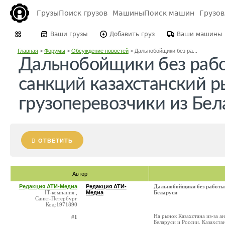
Грузы
Поиск грузов
Машины
Поиск машин
Грузо
Ваши грузы
Добавить груз
Ваши машины
Главная
>
Форумы
>
Обсуждение новостей
>
Дальнобойщики без ра...
Дальнобойщики без рабо
санкций казахстанский 
грузоперевозчики из Бел
ОТВЕТИТЬ
Автор
Редакция АТИ-Медиа
Редакция АТИ-
Дальнобойщики без работы 
IT-компания ,
Медиа
Беларуси
Санкт-Петербург
Код:1971890
На рынок Казахстана из-за 
#1
Беларуси и России. Казахст