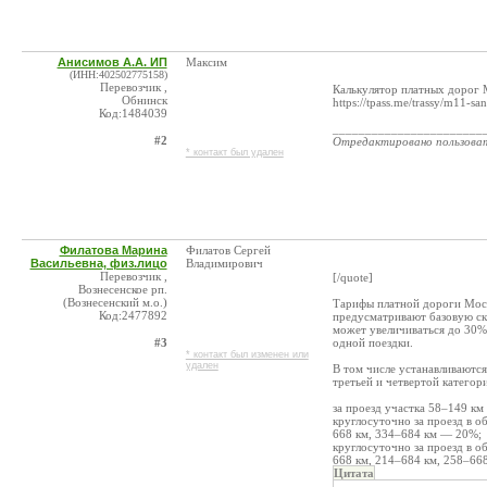
Анисимов А.А. ИП
Максим
(ИНН:402502775158)
Перевозчик ,
Калькулятор платных дорог
Обнинск
https://tpass.me/trassy/m11-sa
Код:1484039
_______________________
#2
Отредактировано пользова
* контакт был удален
Филатова Марина
Филатов Сергей
Васильевна, физ.лицо
Владимирович
Перевозчик ,
[/quote]
Вознесенское рп.
(Вознесенский м.о.)
Тарифы платной дороги Мос
Код:2477892
предусматривают базовую ски
может увеличиваться до 30% 
#3
одной поездки.
* контакт был изменен или
удален
В том числе устанавливаются
третьей и четвертой категор
за проезд участка 58–149 км
круглосуточно за проезд в о
668 км, 334–684 км — 20%;
круглосуточно за проезд в о
668 км, 214–684 км, 258–66
Цитата