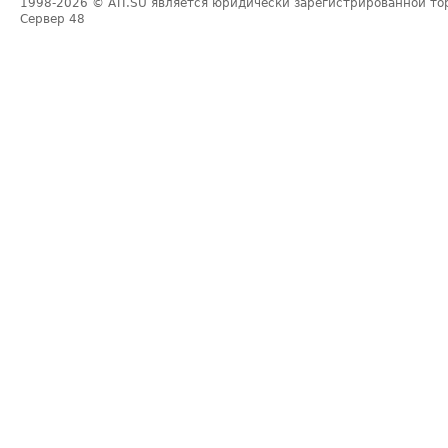
1998-2026
© ATI.SU является юридически зарегистрированной то
Сервер
48