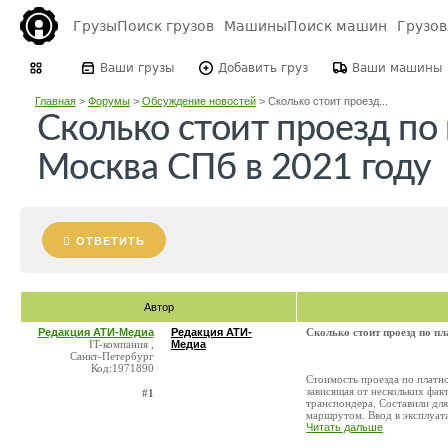
Грузы
Поиск грузов
Машины
Поиск машин
Грузо
Ваши грузы
Добавить груз
Ваши машины
Главная
>
Форумы
>
Обсуждение новостей
>
Сколько стоит проезд...
Сколько стоит проезд по
Москва СПб в 2021 году
ОТВЕТИТЬ
Автор
Редакция АТИ-Медиа
Редакция АТИ-
Сколько стоит проезд по п
IT-компания ,
Медиа
Санкт-Петербург
Код:1971890
Стоимость проезда по платн
зависящая от нескольких фак
#1
транспондера. Составили для
маршрутом. Ввод в эксплуата
Читать дальше