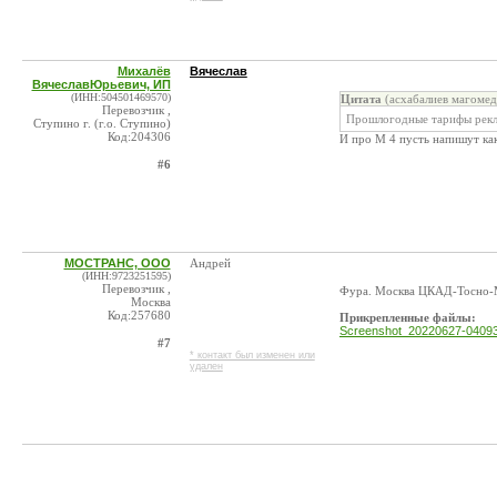
Михалёв
Вячеслав
ВячеславЮрьевич, ИП
(ИНН:504501469570)
Цитата
(асхабалиев магомед
Перевозчик ,
Прошлогодные тарифы рекл
Ступино г. (г.о. Ступино)
Код:204306
И про М 4 пусть напишут как
#6
МОСТРАНС, ООО
Андрей
(ИНН:9723251595)
Перевозчик ,
Фура. Москва ЦКАД-Тосно-М
Москва
Код:257680
Прикрепленные файлы:
Screenshot_20220627-04093
#7
* контакт был изменен или
удален