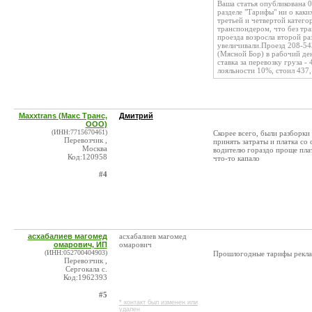
Ваша статья опубликована 0
разделе "Тарифы" ни о как
третьей и четвертой катего
транспондером, что без тра
проезда возросла второй ра
увеличивали.Проезд 208-543
(Мясной Бор) в рабочий день
ставка за перевозку груза -
лояльности 10%, стоил 437,1
Maxxtrans (Макс Транс,
Дмитрий
ООО)
(ИНН:7715670461)
Скорее всего, были разборки
Перевозчик ,
принять затраты и платка со
Москва
водителю гораздо проще плат
Код:120958
что-то капало
#4
асхабалиев магомед
асхабалиев магомед
омарович, ИП
омарович
(ИНН:052700404903)
Прошлогодные тарифы рекла
Перевозчик ,
Сергокала с.
Код:1962393
#5
* контакт был изменен или
удален