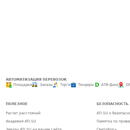
АВТОМАТИЗАЦИЯ ПЕРЕВОЗОК
Площадки
Заказы
Торги
Тендеры
АТИ-Доки
G
ПОЛЕЗНОЕ
БЕЗОПАСНОСТЬ
Расчет расстояний
ATI.SU о безопасн
Академия ATI.SU
Памятка по прове
Звезды ATI.SU на вашем сайте
Светофор+