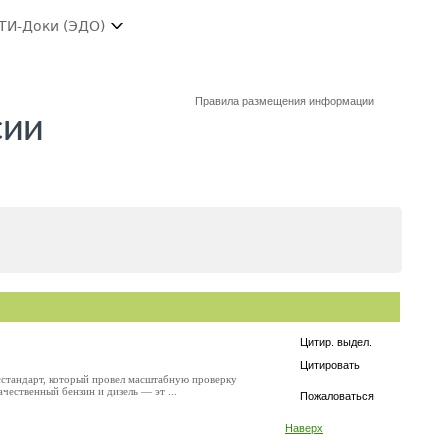
ТИ-Доки (ЭДО)
Правила размещения информации
сии
Цитир. выдел.
Цитировать
сстандарт, который провел масштабную проверку
ественный бензин и дизель — эт ...
Пожаловаться
Наверх