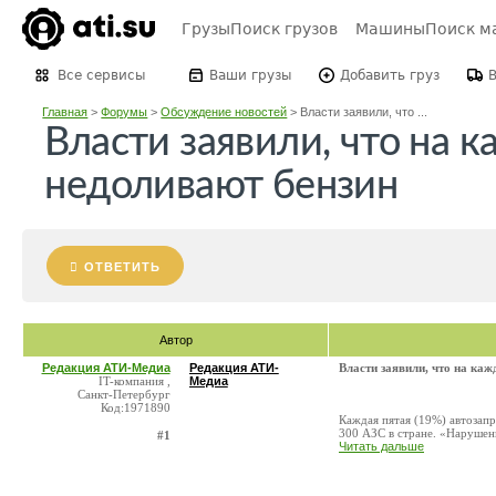
Грузы
Поиск грузов
Машины
Поиск м
Все сервисы
Ваши грузы
Добавить груз
Главная
>
Форумы
>
Обсуждение новостей
>
Власти заявили, что ...
Власти заявили, что на к
недоливают бензин
ОТВЕТИТЬ
Автор
Редакция АТИ-Медиа
Редакция АТИ-
Власти заявили, что на каж
IT-компания ,
Медиа
Санкт-Петербург
Код:1971890
Каждая пятая (19%) автозап
300 АЗС в стране. «Нарушени
#1
Читать дальше