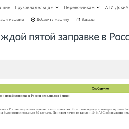
ашин
Грузовладельцам
Перевозчикам
АТИ-Доки
А
Ваши машины
Добавить машину
Заказы
аждой пятой заправке в Рос
Сообщение
дой пятой заправке в России недоливают бензин
равка в России недоливает топливо своим клиентам. К соответствующим выводам пришел Ро
я были зафиксированы в 39 случаях. При этом почти на каждой 10-й АЗС обнаружены некач