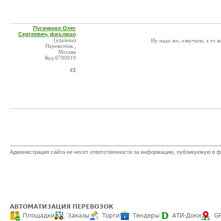
Пугаченко Олег
Сергеевич, физ.лицо
(удалена)
Ну надо же, озвучили, а то 
Перевозчик ,
Москва
Код:6790019
#2
Администрация сайта не несет ответственности за информацию, публикуемую в ф
АВТОМАТИЗАЦИЯ ПЕРЕВОЗОК
Площадки
Заказы
Торги
Тендеры
АТИ-Доки
G