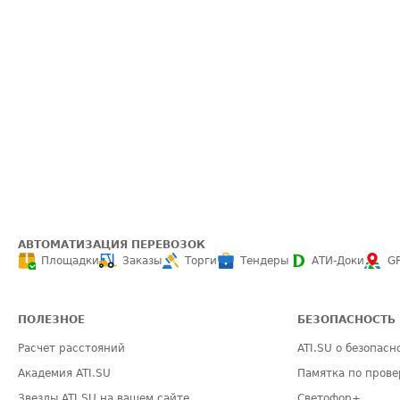
АВТОМАТИЗАЦИЯ ПЕРЕВОЗОК
Площадки
Заказы
Торги
Тендеры
АТИ-Доки
G
ПОЛЕЗНОЕ
БЕЗОПАСНОСТЬ
Расчет расстояний
ATI.SU о безопасн
Академия ATI.SU
Памятка по прове
Звезды ATI.SU на вашем сайте
Светофор+