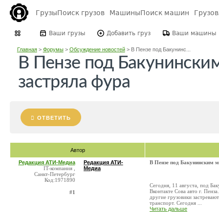
Грузы
Поиск грузов
Машины
Поиск машин
Грузо
Ваши грузы
Добавить груз
Ваши машины
Главная
>
Форумы
>
Обсуждение новостей
>
В Пензе под Бакунинс...
В Пензе под Бакунински
застряла фура
ОТВЕТИТЬ
Автор
Редакция АТИ-Медиа
Редакция АТИ-
В Пензе под Бакунинским м
IT-компания ,
Медиа
Санкт-Петербург
Код:1971890
Сегодня, 11 августа, под Ба
Вконтакте Сова авто г. Пенз
#1
другие грузовики застревают
транспорт. Сегодня ...
Читать дальше