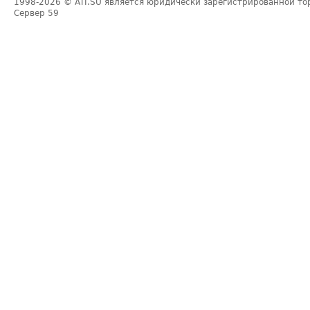
1998-2026
© ATI.SU является юридически зарегистрированной то
Сервер
59