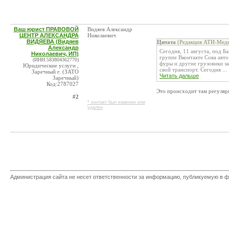
Ваш юрист ПРАВОВОЙ
Видяев Александр
ЦЕНТР АЛЕКСАНДРА
Николаевич
ВИДЯЕВА (Видяев
Цитата
(Редакция АТИ-Меди
Александр
Сегодня, 11 августа, под Б
Николаевич, ИП)
группе Вконтакте Сова авто
(ИНН:583804362770)
фуры и другие грузовики з
Юридические услуги ,
свой транспорт. Сегодня ...
Заречный г. (ЗАТО
Читать дальше
Заречный)
Код:2787027
Это происходит там регулярн
#2
* контакт был изменен или
удален
Администрация сайта не несет ответственности за информацию, публикуемую в ф