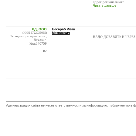
дорог регионального ...
Читать дальше
ЛД, ООО
Бесараб Иван
(ИНН:6722035035)
Матвеевич
Экспедитор-перевозчик ,
НАДО ДОБАВИТЬ И ЧЕРЕЗ
Вязьма г.
Код:340759
#2
Администрация сайта не несет ответственности за информацию, публикуемую в ф