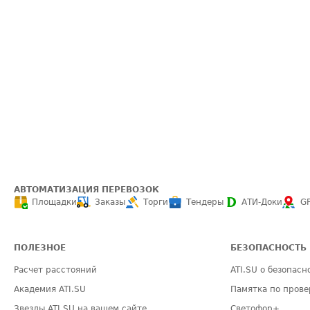
АВТОМАТИЗАЦИЯ ПЕРЕВОЗОК
Площадки
Заказы
Торги
Тендеры
АТИ-Доки
G
ПОЛЕЗНОЕ
БЕЗОПАСНОСТЬ
Расчет расстояний
ATI.SU о безопасн
Академия ATI.SU
Памятка по прове
Звезды ATI.SU на вашем сайте
Светофор+