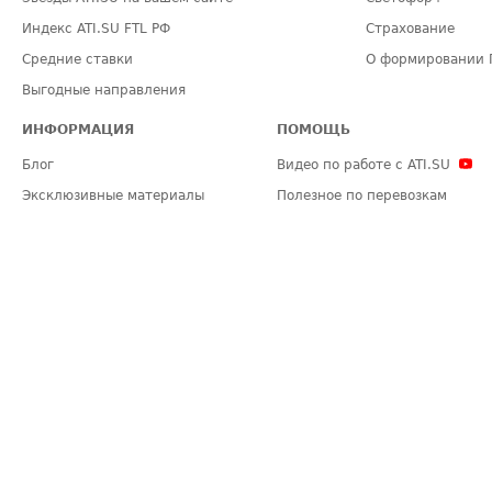
Индекс ATI.SU FTL РФ
Страхование
Средние ставки
О формировании 
Выгодные направления
ИНФОРМАЦИЯ
ПОМОЩЬ
Блог
Видео по работе с ATI.SU
Эксклюзивные материалы
Полезное по перевозкам
Политика конфиденциальности
Часто задаваемые вопросы (FA
Общие положения
Техническая информация
Карта сайта
ЗАДАТЬ ВОПРОС