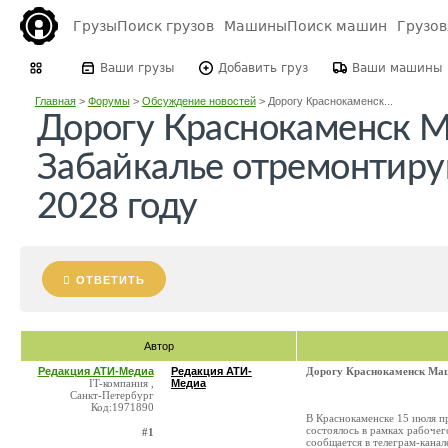
Грузы
Поиск грузов
Машины
Поиск машин
Грузо
Ваши грузы
Добавить груз
Ваши машины
Главная
>
Форумы
>
Обсуждение новостей
>
Дорогу Краснокаменск...
Дорогу Краснокаменск М
Забайкалье отремонтиру
2028 году
ОТВЕТИТЬ
Автор
Редакция АТИ-Медиа
Редакция АТИ-
Дорогу Краснокаменск Мац
IT-компания ,
Медиа
Санкт-Петербург
Код:1971890
В Краснокаменске 15 июля п
состоялось в рамках рабочег
#1
сообщается в телеграм-кана