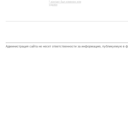
* контакт был изменен или
удален
Администрация сайта не несет ответственности за информацию, публикуемую в ф