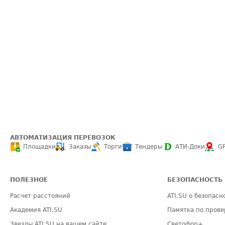
АВТОМАТИЗАЦИЯ ПЕРЕВОЗОК
Площадки
Заказы
Торги
Тендеры
АТИ-Доки
G
ПОЛЕЗНОЕ
БЕЗОПАСНОСТЬ
Расчет расстояний
ATI.SU о безопасн
Академия ATI.SU
Памятка по прове
Звезды ATI.SU на вашем сайте
Светофор+