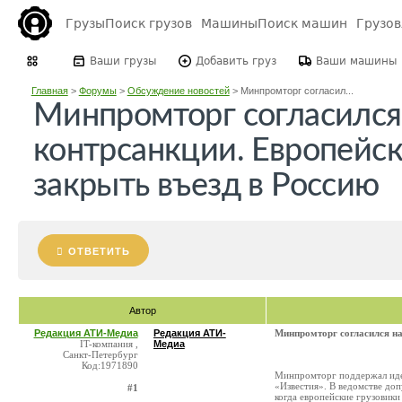
Грузы
Поиск грузов
Машины
Поиск машин
Грузо
Ваши грузы
Добавить груз
Ваши машины
Главная
>
Форумы
>
Обсуждение новостей
>
Минпромторг согласил...
Минпромторг согласился
контрсанкции. Европейс
закрыть въезд в Россию
ОТВЕТИТЬ
Автор
Редакция АТИ-Медиа
Редакция АТИ-
Минпромторг согласился на
IT-компания ,
Медиа
Санкт-Петербург
Код:1971890
Минпромторг поддержал идею
«Известия». В ведомстве доп
#1
когда европейские грузовик