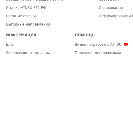
Индекс ATI.SU FTL РФ
Страхование
Средние ставки
О формировании 
Выгодные направления
ИНФОРМАЦИЯ
ПОМОЩЬ
Блог
Видео по работе с ATI.SU
Эксклюзивные материалы
Полезное по перевозкам
Политика конфиденциальности
Часто задаваемые вопросы (FA
Общие положения
Техническая информация
Карта сайта
ЗАДАТЬ ВОПРОС