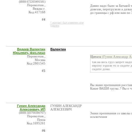
(ИНН:672203491581)
Перевозчик ,
Давно надо было за Батькой т
Вязьма г.
довезли, перегрузили а дальш
Код:417168
до границы с рф или нам по 
#4
* контакт был изменен или
удален
Ведеев Валентин
Валентин
Юрьевич, физ.лицо
Перевозчик ,
Цитата
(Гунин Александр Ал
Москва
так на весь груз запрет над
Код:2801545
европу ездили то и сидите 
сидите дома.
#5
Вы знаки препинания расстав
Какие ВАШИ грузы..? Вы о ч
Гунин Александр
ГУНИН АЛЕКСАНДР
Алексеевич, ИП
АЛЕКСЕЕВИЧ
(ИНН:583700380767)
Знаки препинания со школы с
Перевозчик ,
исключения
Пенза
Код:1695261
#6