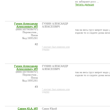
их забирают росс ...
Читать дальше
Гунин Александр
ГУНИН АЛЕКСАНДР
Алексеевич, ИП
АЛЕКСЕЕВИЧ
(ИНН:583700380767)
так на весь груз запрет надо
Перевозчик ,
ездили то и сидите дома нех
Пенза
Код:1695261
#2
* контакт был изменен или
удален
Гунин Александр
ГУНИН АЛЕКСАНДР
Алексеевич, ИП
АЛЕКСЕЕВИЧ
(ИНН:583700380767)
так на весь груз запрет надо
Перевозчик ,
ездили то и сидите дома нех
Пенза
Код:1695261
#3
* контакт был изменен или
удален
Савин Ю.А. ИП
Савин Юрий