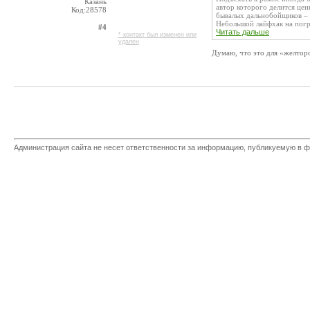
Казань
автор которого делится це
Код:28578
бывалых дальнобойщиков – н
Небольшой лайфхак на погру
#4
Читать дальше
* контакт был изменен или
удален
Думаю, что это для «желтор
Администрация сайта не несет ответственности за информацию, публикуемую в ф