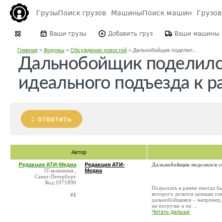
Грузы
Поиск грузов
Машины
Поиск машин
Грузо
Ваши грузы
Добавить груз
Ваши машины
Главная
>
Форумы
>
Обсуждение новостей
>
Дальнобойщик поделил...
Дальнобойщик поделилс
идеального подъезда к р
ОТВЕТИТЬ
Автор
Редакция АТИ-Медиа
Редакция АТИ-
Дальнобойщик поделился се
IT-компания ,
Медиа
Санкт-Петербург
Код:1971890
Подъехать к рампе иногда б
которого делится ценным со
#1
дальнобойщиков – например, 
на погрузке и на ...
Читать дальше