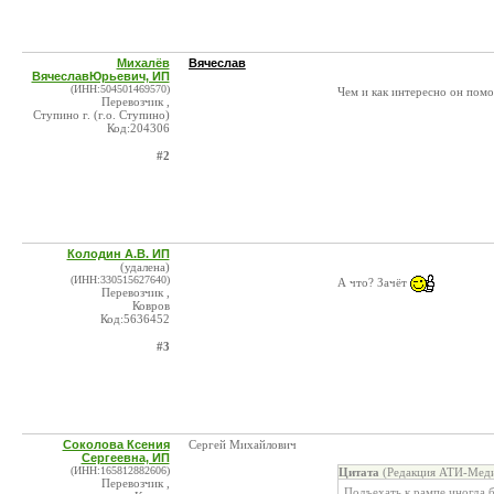
Михалёв
Вячеслав
ВячеславЮрьевич, ИП
(ИНН:504501469570)
Чем и как интересно он пом
Перевозчик ,
Ступино г. (г.о. Ступино)
Код:204306
#2
Колодин А.В. ИП
(удалена)
(ИНН:330515627640)
А что? Зачёт
Перевозчик ,
Ковров
Код:5636452
#3
Соколова Ксения
Сергей Михайлович
Сергеевна, ИП
(ИНН:165812882606)
Цитата
(Редакция АТИ-Меди
Перевозчик ,
Подъехать к рампе иногда 