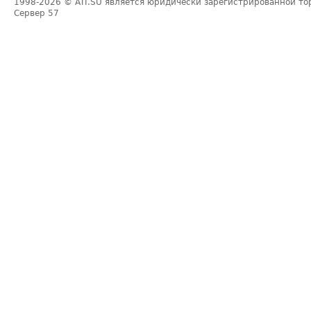
1998-2026
© ATI.SU является юридически зарегистрированной то
Сервер
57