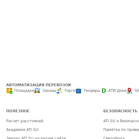
АВТОМАТИЗАЦИЯ ПЕРЕВОЗОК
Площадки
Заказы
Торги
Тендеры
АТИ-Доки
G
ПОЛЕЗНОЕ
БЕЗОПАСНОСТЬ
Расчет расстояний
ATI.SU о безопасн
Академия ATI.SU
Памятка по прове
Звезды ATI.SU на вашем сайте
Светофор+