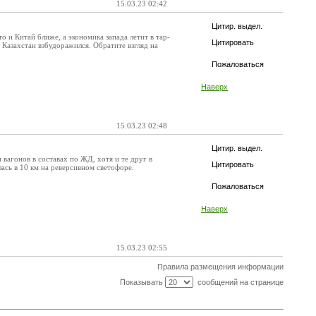
15.03.23 02:42
Цитир. выдел.
о и Китай ближе, а экономика запада летит в тар-
Цитировать
Казахстан взбудоражился. Обратите взгляд на
Пожаловаться
Наверх
15.03.23 02:48
Цитир. выдел.
 вагонов в составах по ЖД, хотя и те друг в
Цитировать
ась в 10 км на реверсивном светофоре.
Пожаловаться
Наверх
15.03.23 02:55
Правила размещения информации
Показывать
сообщений на странице