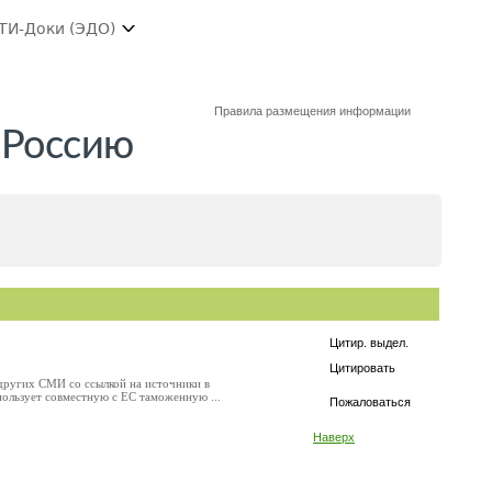
ТИ-Доки (ЭДО)
Правила размещения информации
 Россию
Цитир. выдел.
Цитировать
других СМИ со ссылкой на источники в
пользует совместную с ЕС таможенную ...
Пожаловаться
Наверх