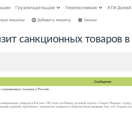
ашин
Грузовладельцам
Перевозчикам
АТИ-Доки
А
Ваши машины
Добавить машину
Заказы
нзит санкционных товаров в
Сообщение
т санкционных товаров в Россию
 санкционных товаров в Россию. Об этом сообщают деловой портал «Секрет Фирмы» и ряд 
анным изданий, проблемы с транзитом товаров из Европы были вызваны тем, что Турция ис