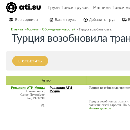
Грузы
Поиск грузов
Машины
Поиск м
Все сервисы
Ваши грузы
Добавить груз
Главная
>
Форумы
>
Обсуждение новостей
>
Турция возобновила т...
Турция возобновила тра
ОТВЕТИТЬ
Автор
Редакция АТИ-Медиа
Редакция АТИ-
Турция возобновила транзи
IT-компания ,
Медиа
Санкт-Петербург
Код:1971890
Турция возобновила транзит
логистической отрасли. По д
#1
Читать дальше