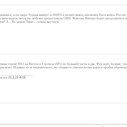
дивлюсь, если скоро Турция выйдет из НАТО и начнёт вывод натовских баз и войск. Россия т
на шею надела, которую любезно предоставили США. Конечно Импорт будет продолжаться и 
це! А... На западе Закат... солнца вручную.
пами строят М12 на Восток в 4 полосы (М5) по большей части в две. Фур идёт, больше, чем
ы везут. Недавно из-за неграмотного, но спешного строительства дороги пробка образовал
____________________
телем
15.3.23 4:18