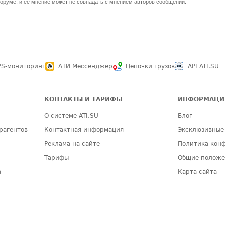
оруме, и ее мнение может не совпадать с мнением авторов сообщений.
PS-мониторинг
АТИ Мессенджер
Цепочки грузов
API ATI.SU
КОНТАКТЫ И ТАРИФЫ
ИНФОРМАЦИ
О системе ATI.SU
Блог
рагентов
Контактная информация
Эксклюзивные
Реклама на сайте
Политика кон
Тарифы
Общие полож
а
Карта сайта