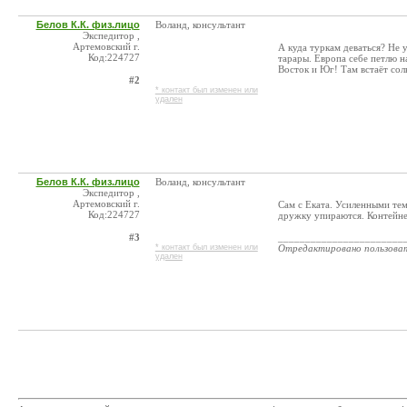
Белов К.К. физ.лицо
Воланд, консультант
Экспедитор ,
Артемовский г.
А куда туркам деваться? Не у
Код:224727
тарары. Европа себе петлю 
Восток и Юг! Там встаёт солн
#2
* контакт был изменен или
удален
Белов К.К. физ.лицо
Воланд, консультант
Экспедитор ,
Артемовский г.
Сам с Еката. Усиленными тем
Код:224727
дружку упираются. Контейнер
#3
_______________________
* контакт был изменен или
Отредактировано пользова
удален