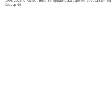
1998-2026
© ATI.SU является юридически зарегистрированной то
Сервер
48