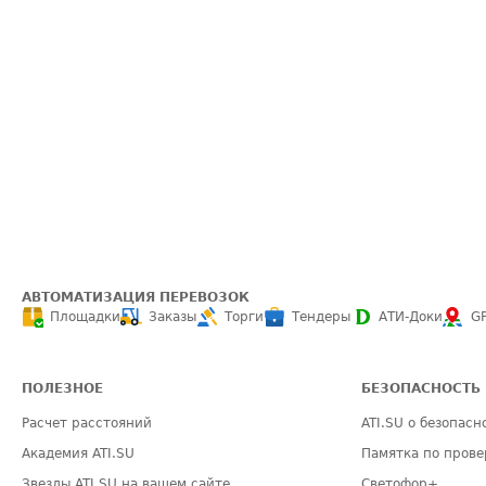
АВТОМАТИЗАЦИЯ ПЕРЕВОЗОК
Площадки
Заказы
Торги
Тендеры
АТИ-Доки
G
ПОЛЕЗНОЕ
БЕЗОПАСНОСТЬ
Расчет расстояний
ATI.SU о безопасн
Академия ATI.SU
Памятка по прове
Звезды ATI.SU на вашем сайте
Светофор+