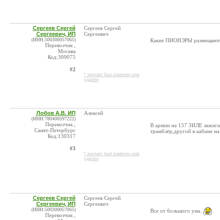
Сергеев Сергей
Сергеев Сергей
Сергеевич, ИП
Сергеевич
(ИНН:500300057065)
Какие ПИОНЭРЫ размещают 
Перевозчик ,
Москва
Код:309075
#2
* контакт был изменен или
удален
Лобов А.В. ИП
Алексей
(ИНН:780400597222)
Перевозчик ,
В армии на 157 ЗИЛЕ зажига
Санкт-Петербург
трамблёр,другой в кабине на
Код:130317
#3
* контакт был изменен или
удален
Сергеев Сергей
Сергеев Сергей
Сергеевич, ИП
Сергеевич
(ИНН:500300057065)
Все от большого ума.
Перевозчик ,