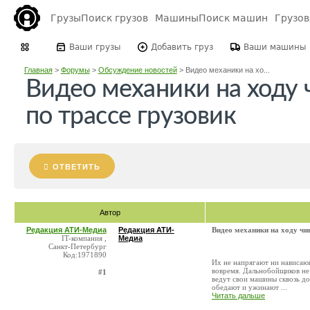
Грузы
Поиск грузов
Машины
Поиск машин
Грузо
Ваши грузы
Добавить груз
Ваши машины
Главная
>
Форумы
>
Обсуждение новостей
>
Видео механики на хо...
Видео механики на ходу
по трассе грузовик
ОТВЕТИТЬ
Автор
Редакция АТИ-Медиа
Редакция АТИ-
Видео механики на ходу чи
IT-компания ,
Медиа
Санкт-Петербург
Код:1971890
Их не напрягают ни нависаю
вовремя. Дальнобойщиков не
#1
ведут свои машины сквозь дож
обедают и ужинают ...
Читать дальше