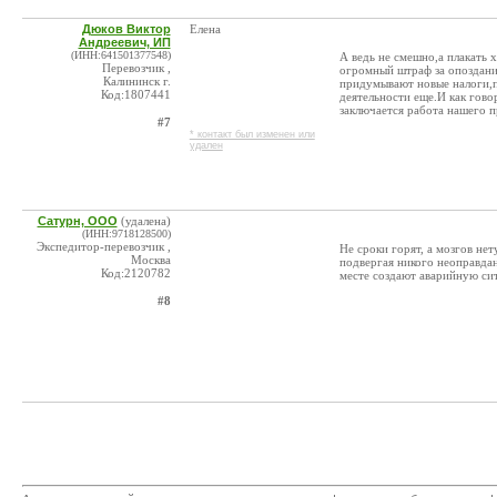
Дюков Виктор
Елена
Андреевич, ИП
(ИНН:641501377548)
А ведь не смешно,а плакать 
Перевозчик ,
огромный штраф за опоздание
Калининск г.
придумывают новые налоги,п
Код:1807441
деятельности еще.И как говор
заключается работа нашего 
#7
* контакт был изменен или
удален
Сатурн, ООО
(удалена)
(ИНН:9718128500)
Экспедитор-перевозчик ,
Не сроки горят, а мозгов нет
Москва
подвергая никого неоправдан
Код:2120782
месте создают аварийную си
#8