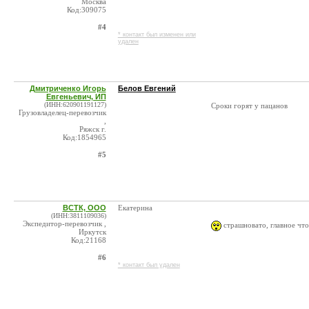
Москва
Код:309075
#4
* контакт был изменен или
удален
Дмитриченко Игорь
Белов Евгений
Евгеньевич, ИП
(ИНН:620901191127)
Сроки горят у пацанов
Грузовладелец-перевозчик
,
Ряжск г.
Код:1854965
#5
ВСТК, ООО
Екатерина
(ИНН:3811109036)
Экспедитор-перевозчик ,
страшновато, главное что
Иркутск
Код:21168
#6
* контакт был удален