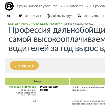
Грузы
Поиск грузов
Машины
Поиск машин
Грузо
Ваши грузы
Добавить груз
Ваши машины
Главная
>
Форумы
>
Обсуждение новостей
>
Профессия дальнобойщ...
Профессия дальнобойщи
самой высокооплачиваемо
водителей за год вырос 
ОТВЕТИТЬ
Автор
Редакция АТИ-Медиа
Редакция АТИ-
Профессия дальнобойщика п
IT-компания ,
Медиа
вырос вдвое
Санкт-Петербург
Код:1971890
Средний уровень предлагаемы
#1
данные рекрутингового порт