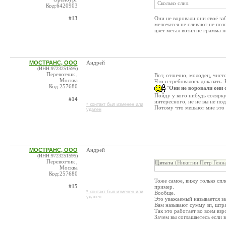
Сколько слил.
Код:6420903
#13
Они не воровали они своё за
мелочатся не сливают не позо
цвет метал возил не грамма н
МОСТРАНС, ООО
Андрей
(ИНН:9723251595)
Перевозчик ,
Вот, отлично, молодец, чисто
Москва
Что и требовалось доказать.
Код:257680
"
Они не воровали они 
Пойду у кого нибудь солярку
#14
интересного, не не вы не под
* контакт был изменен или
Потому что мешают мне это 
удален
МОСТРАНС, ООО
Андрей
(ИНН:9723251595)
Перевозчик ,
Цитата
(Никитин Петр Генна
Москва
Код:257680
Тоже самое, вижу только спл
#15
пример.
* контакт был изменен или
Вообще.
удален
Это уважаемый называется за
Вам называют сумму зп, штра
Так это работает во всем вз
Зачем вы соглашаетесь если в