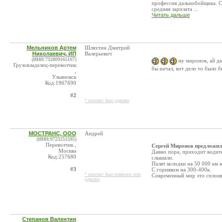
профессия дальнобойщика. Сп
средняя зарплата ...
Читать дальше
Мельников Артем
Шляхтин Дмитрий
Николаевич, ИП
Валерьевич
(ИНН:732809165167)
ну миронов, ай да 
Грузовладелец-перевозчик
бы начал, вот дело то было бы
,
Ульяновск
Код:1967690
#2
* контакт был удален
МОСТРАНС, ООО
Андрей
(ИНН:9723251595)
Перевозчик ,
Сергей Миронов предложил 
Москва
Давно пора, приходит водите
Код:257680
слышали.
Палят колодки на 50 000 км н
#3
С горняком на 300-400к.
* контакт был изменен или
Современный мир это сплошна
удален
Степанов Валентин