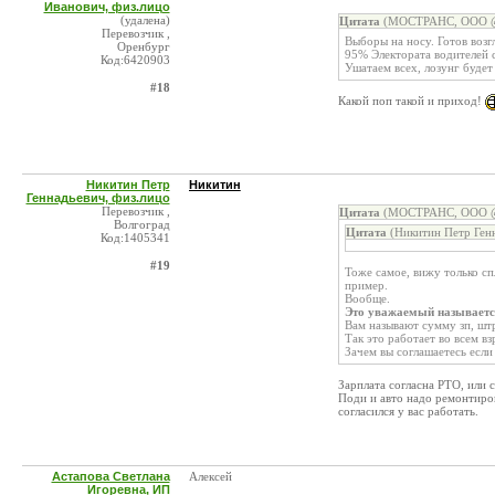
Иванович, физ.лицо
(удалена)
Цитата
(МОСТРАНС, ООО @ 
Перевозчик ,
Выборы на носу. Готов возг
Оренбург
95% Электората водителей 
Код:6420903
Ушатаем всех, лозунг будет
#18
Какой поп такой и приход!
Никитин Петр
Никитин
Геннадьевич, физ.лицо
Перевозчик ,
Цитата
(МОСТРАНС, ООО @ 
Волгоград
Цитата
(Никитин Петр Генн
Код:1405341
#19
Тоже самое, вижу только с
пример.
Вообще.
Это уважаемый называетс
Вам называют сумму зп, штр
Так это работает во всем в
Зачем вы соглашаетесь если
Зарплата согласна РТО, или с
Поди и авто надо ремонтиров
согласился у вас работать.
Астапова Светлана
Алексей
Игоревна, ИП