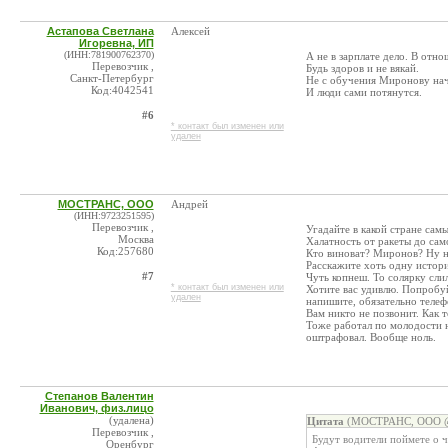
Астапова Светлана
Алексей
Игоревна, ИП
(ИНН:781900762370)
А не в зарплате дело. В отн
Перевозчик ,
Будь здоров и не вякай.
Санкт-Петербург
Не с обучения Миронову начи
Код:4042541
И люди сами потянутся.
#6
* контакт был изменен или
удален
МОСТРАНС, ООО
Андрей
(ИНН:9723251595)
Перевозчик ,
Угадайте в какой стране сам
Москва
Халатность от ракеты до сам
Код:257680
Кто виноват? Миронов? Ну н
Расскажите хоть одну истори
#7
Чуть копнеш. То солярку сли
* контакт был изменен или
Хотите вас удивлю. Попробуй
удален
напишите, обязательно теле
Вам никто не позвонит. Как т
Тоже работал по молодости н
оштрафовал. Вообще ноль.
Степанов Валентин
Иванович, физ.лицо
(удалена)
Цитата
(МОСТРАНС, ООО @ 
Перевозчик ,
Будут водители поймете о ч
Оренбург