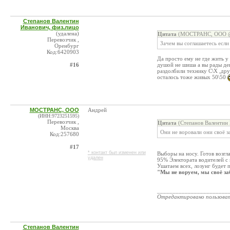
Степанов Валентин
Иванович, физ.лицо
(удалена)
Цитата
(МОСТРАНС, ООО @ 
Перевозчик ,
Зачем вы соглашаетесь если
Оренбург
Код:6420903
Да просто ему не где жить у
#16
душой не шиша а вы рады деш
раздолбили технику С\Х ,др
осталось тоже живых 50\50
МОСТРАНС, ООО
Андрей
(ИНН:9723251595)
Перевозчик ,
Цитата
(Степанов Валентин 
Москва
Они не воровали они своё з
Код:257680
#17
* контакт был изменен или
Выборы на носу. Готов возгл
удален
95% Электората водителей с 
Ушатаем всех, лозунг будет 
"Мы не воруем, мы своё з
_______________________
Отредактировано пользова
Степанов Валентин