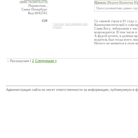
(ИНН:781900762370)
Цитата
(Ведеев Валентин Юр
Перевозчик ,
Ореол романтики давно сду
Санкт-Петербург
Код:4042541
#20
Со сменой строя в 91 году у
* контакт был изменен или
Капиталлистической и олигар
удален
Слава Богу, либерализм у на
возрождается. В том числе и
А фурой кстати, в далёкие в
водитель был тогда всего ли
Ничего не меняется в этом м
« Предыдущая
1
2
Следующая »
Администрация сайта не несет ответственности за информацию, публикуемую в ф