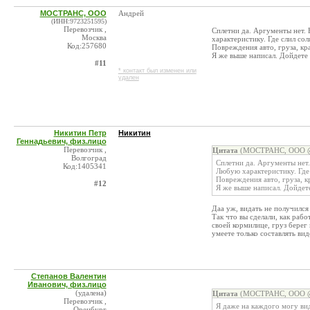
МОСТРАНС, ООО
Андрей
(ИНН:9723251595)
Перевозчик ,
Сплетни да. Аргументы нет.
Москва
характеристику. Где слил сол
Код:257680
Повреждения авто, груза, кра
Я же выше написал. Дойдете 
#11
* контакт был изменен или
удален
Никитин Петр
Никитин
Геннадьевич, физ.лицо
Перевозчик ,
Цитата
(МОСТРАНС, ООО @ 
Волгоград
Сплетни да. Аргументы нет.
Код:1405341
Любую характеристику. Где 
Повреждения авто, груза, кр
#12
Я же выше написал. Дойдете
Даа уж, видать не получился
Так что вы сделали, как рабо
своей кормилице, груз берег 
умеете только составлять ви
Степанов Валентин
Иванович, физ.лицо
(удалена)
Цитата
(МОСТРАНС, ООО @ 
Перевозчик ,
Я даже на каждого могу вид
Оренбург