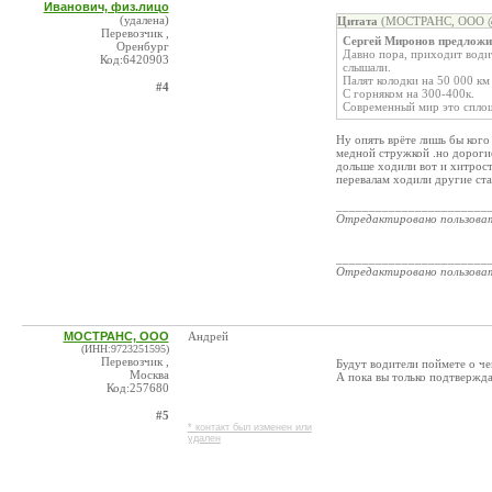
Иванович, физ.лицо
(удалена)
Цитата
(МОСТРАНС, ООО @ 
Перевозчик ,
Сергей Миронов предложил
Оренбург
Давно пора, приходит водит
Код:6420903
слышали.
Палят колодки на 50 000 км 
#4
С горняком на 300-400к.
Современный мир это сплош
Ну опять врёте лишь бы кого
медной стружкой .но дорогие
дольше ходили вот и хитрост
перевалам ходили другие ста
_______________________
Отредактировано пользова
_______________________
Отредактировано пользова
МОСТРАНС, ООО
Андрей
(ИНН:9723251595)
Перевозчик ,
Будут водители поймете о че
Москва
А пока вы только подтвержда
Код:257680
#5
* контакт был изменен или
удален