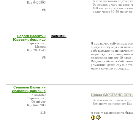
А пока вы только подтвержд
Код:6420903
Во первых с чего вы взяли 
160 тыс км китайские и кам
#8
ходил через 30-50 менял хот
Ведеев Валентин
Валентин
Юрьевич, физ.лицо
Перевозчик ,
Я думаю,что сейчас молодом
Москва
профессии кучера или машин
Код:2801545
работаем,кто по привычке,кт
возраста,хотя справедливост
#9
профессию ещё лет 10 назад.
Виндоус,сейчас любой школьн
романтики давно сдуло с это
мере в крупных городах....
Степанов Валентин
Иванович, физ.лицо
(удалена)
Цитата
(МОСТРАНС, ООО @ 
Перевозчик ,
В объявление о поске водит
Оренбург
Вам никто не позвонит. Как
Код:6420903
#10
А если у вас попросить бывш