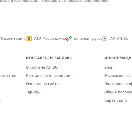
оруме, и ее мнение может не совпадать с мнением авторов сообщений.
PS-мониторинг
АТИ Мессенджер
Цепочки грузов
API ATI.SU
КОНТАКТЫ И ТАРИФЫ
ИНФОРМАЦИ
О системе ATI.SU
Блог
рагентов
Контактная информация
Эксклюзивные
Реклама на сайте
Политика кон
Тарифы
Общие полож
а
Карта сайта