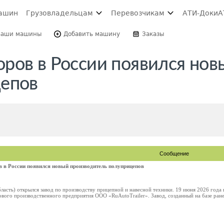
ашин
Грузовладельцам
Перевозчикам
АТИ-Доки
А
Ваши машины
Добавить машину
Заказы
ров в России появился нов
цепов
Сообщение
 в России появился новый производитель полуприцепов
ласть) открылся завод по производству прицепной и навесной техники. 19 июня 2026 года
ового производственного предприятия ООО «RuAutoTrailer». Завод, созданный на базе ран