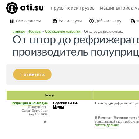
Грузы
Поиск грузов
Машины
Поиск м
Все сервисы
Ваши грузы
Добавить груз
Главная
>
Форумы
>
Обсуждение новостей
>
От штор до рефрижера...
От штор до рефрижерато
производитель полупри
ОТВЕТИТЬ
Автор
Редакция АТИ-Медиа
Редакция АТИ-
От штор до рефрижераторов
IT-компания ,
Медиа
Санкт-Петербург
Код:1971890
В Вязниках (Владимирская об
официальный старт работе н
#1
Читать дальше