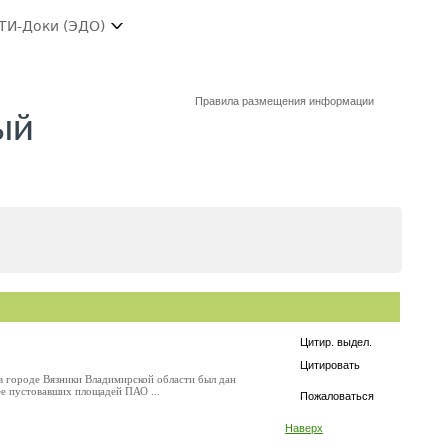
ТИ-Доки (ЭДО)
Правила размещения информации
ый
Цитир. выдел.
Цитировать
 в городе Вязники Владимирской области был дан
ее пустовавших площадей ПАО ...
Пожаловаться
Наверх