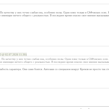
. По качеству у них точно слабая она, особенно полы. Один плюс только в САФовских осях.
е имеющие ничего общего с реальностью. В последнее время опасно свое мнение высказыва
 02.07.2026 11:30)
е. По качеству у них точно слабая она, особенно полы. Один плюс только в САФовских осях
не имеющие ничего общего с реальностью. В последнее время опасно свое мнение высказыв
лабость характера. Они сами боятся. Автозаки со спецназом вокруг Кремля не просто так ст