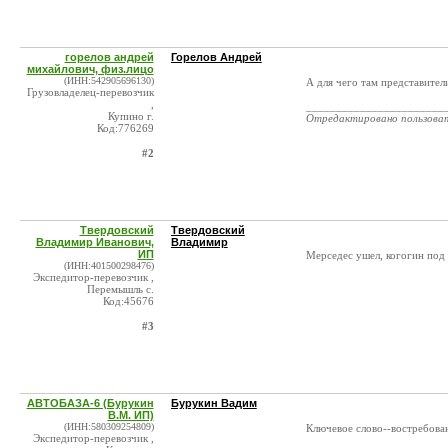
горелов андрей
Горелов Андрей
михайлович, физ.лицо
(ИНН:542905696130)
А для чего там представител
Грузовладелец-перевозчик
,
_______________________
Купино г.
Отредактировано пользова
Код:776269
#2
Твердовский
Твердовский
Владимир Иванович,
Владимир
ИП
Мерседес ушел, когогин под у
(ИНН:401500298476)
Экспедитор-перевозчик ,
Перемышль с.
Код:45676
#3
АВТОБАЗА-6 (Бурукин
Бурукин Вадим
В.М. ИП)
(ИНН:580309254809)
Ключевое слово--востребова
Экспедитор-перевозчик ,