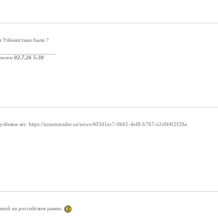
и Узбекистана были ?
____________________
телем
02.7.26 5:30
збеков лег. https://uzautotrailer.uz/news/403d1ec7-0b61-4ef8-b767-e2c6f4f2f20a
нной на российском рынке.