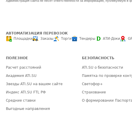
Администрация сайта не несет ответственности за информацию, публикуемую в ф
АВТОМАТИЗАЦИЯ ПЕРЕВОЗОК
Площадки
Заказы
Торги
Тендеры
АТИ-Доки
G
ПОЛЕЗНОЕ
БЕЗОПАСНОСТЬ
Расчет расстояний
ATI.SU о безопасности
Академия ATI.SU
Памятка по проверке конт
Звезды ATI.SU на вашем сайте
Светофор+
Индекс ATI.SU FTL РФ
Страхование
Средние ставки
О формировании Паспорт
Выгодные направления