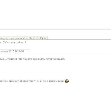
айлович, физ.лицо @ 01.07.2026 16:12)
ли Узбекистана были ?
_____________________
ателем
02.7.26 5:30
мо. Думается, что там кто вложился, тот и тусовался.
цепам выдают? И овса тонну, без этого теперь никак