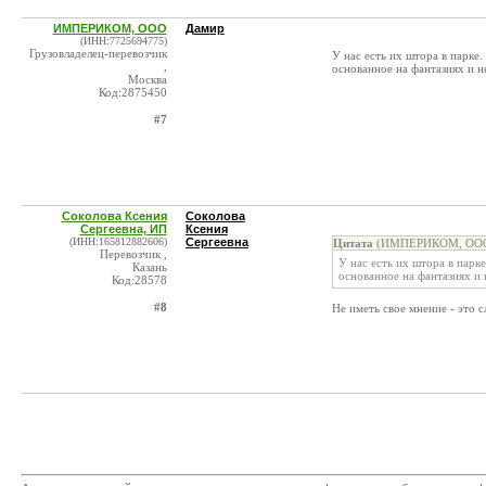
ИМПЕРИКОМ, ООО
Дамир
(ИНН:7725694775)
Грузовладелец-перевозчик
У нас есть их штора в парке
,
основанное на фантазиях и н
Москва
Код:2875450
#7
Соколова Ксения
Соколова
Сергеевна, ИП
Ксения
(ИНН:165812882606)
Сергеевна
Цитата
(ИМПЕРИКОМ, ООО @
Перевозчик ,
У нас есть их штора в парк
Казань
основанное на фантазиях и 
Код:28578
#8
Не иметь свое мнение - это с