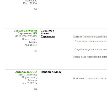
Кузнецк г.
Код:170380
#4
Соколова Ксения
Соколова
Сергеевна, ИП
Ксения
(ИНН:165812882606)
Сергеевна
Цитата
(горелов андрей мих
Перевозчик ,
А для чего там представите
Казань
Код:28578
______________________
Отредактировано пользов
#5
Узбек, бабосики вложил, види
Автолайф, ООО
Павлов Андрей
(ИНН:7729680332)
Перевозчик ,
А упряжку гнедых к этим при
Москва
Код:3936295
#6