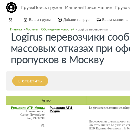
Грузы
Поиск грузов
Машины
Поиск машин
Грузо
Ваши грузы
Добавить груз
Ваши машины
Главная
>
Форумы
>
Обсуждение новостей
>
Logirus перевозчики ...
Logirus перевозчики соо
массовых отказах при о
пропусков в Москву
ОТВЕТИТЬ
Автор
Редакция АТИ-Медиа
Редакция АТИ-
Logirus перевозчики сообщ
IT-компания ,
Медиа
Санкт-Петербург
Код:1971890
Перевозчики сталкиваются с
Об этом пишет Logirus со сс
#1
ПЭК Вадима Филатова. На б