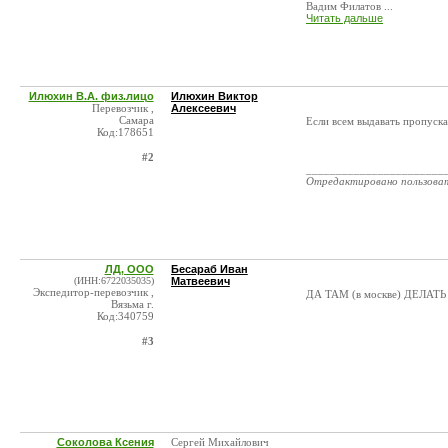
Вадим Филатов ...
Читать дальше
Илюхин В.А. физ.лицо
Илюхин Виктор
Перевозчик ,
Алексеевич
Самара
Если всем выдавать пропуска 
Код:178651
#2
_______________________
Отредактировано пользова
ЛД, ООО
Бесараб Иван
(ИНН:6722035035)
Матвеевич
Экспедитор-перевозчик ,
ДА ТАМ (в москве) ДЕЛАТЬ
Вязьма г.
Код:340759
#3
Соколова Ксения
Сергей Михайлович