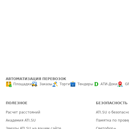
АВТОМАТИЗАЦИЯ ПЕРЕВОЗОК
Площадки
Заказы
Торги
Тендеры
АТИ-Доки
G
ПОЛЕЗНОЕ
БЕЗОПАСНОСТЬ
Расчет расстояний
ATI.SU о безопасн
Академия ATI.SU
Памятка по прове
Звезды ATI.SU на вашем сайте
Светофор+