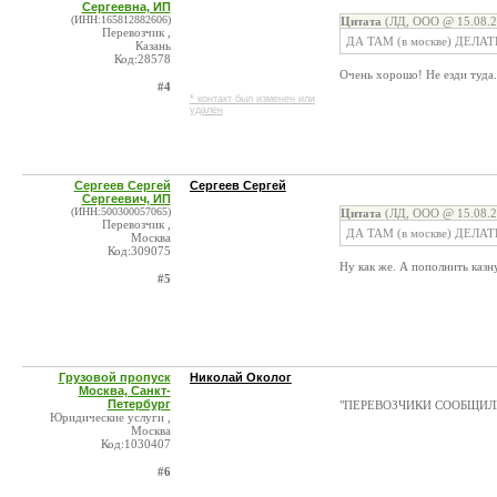
Сергеевна, ИП
(ИНН:165812882606)
Цитата
(ЛД, ООО @ 15.08.2
Перевозчик ,
ДА ТАМ (в москве) ДЕЛАТ
Казань
Код:28578
Очень хорошо! Не езди туда.
#4
* контакт был изменен или
удален
Сергеев Сергей
Сергеев Сергей
Сергеевич, ИП
(ИНН:500300057065)
Цитата
(ЛД, ООО @ 15.08.2
Перевозчик ,
ДА ТАМ (в москве) ДЕЛАТ
Москва
Код:309075
Ну как же. А пополнить казн
#5
Грузовой пропуск
Николай Околог
Москва, Санкт-
Петербург
"ПЕРЕВОЗЧИКИ СООБЩИЛИ" 
Юридические услуги ,
Москва
Код:1030407
#6