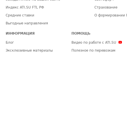
Индекс ATI.SU FTL РФ
Страхование
Средние ставки
О формировании 
Выгодные направления
ИНФОРМАЦИЯ
ПОМОЩЬ
Блог
Видео по работе с ATI.SU
Эксклюзивные материалы
Полезное по перевозкам
Политика конфиденциальности
Часто задаваемые вопросы (FA
Общие положения
Техническая информация
Карта сайта
ЗАДАТЬ ВОПРОС