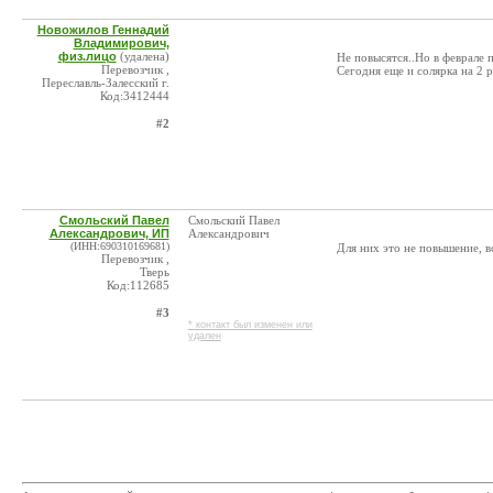
Новожилов Геннадий
Владимирович,
физ.лицо
(удалена)
Не повысятся..Но в феврале 
Перевозчик ,
Сегодня еще и солярка на 2 р
Переславль-Залесский г.
Код:3412444
#2
Смольский Павел
Смольский Павел
Александрович, ИП
Александрович
(ИНН:690310169681)
Для них это не повышение, в
Перевозчик ,
Тверь
Код:112685
#3
* контакт был изменен или
удален