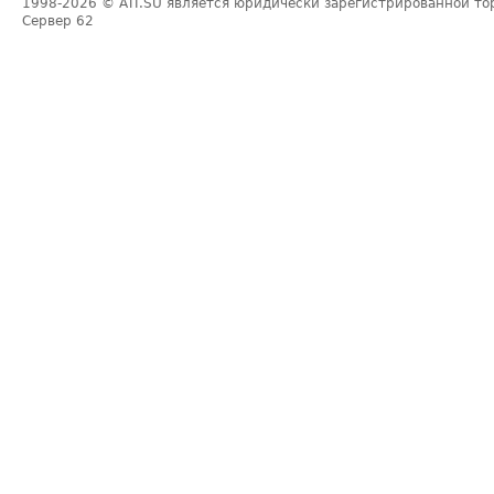
1998-2026
© ATI.SU является юридически зарегистрированной то
Сервер
62