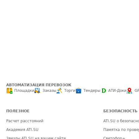
АВТОМАТИЗАЦИЯ ПЕРЕВОЗОК
Площадки
Заказы
Торги
Тендеры
АТИ-Доки
G
ПОЛЕЗНОЕ
БЕЗОПАСНОСТЬ
Расчет расстояний
ATI.SU о безопасн
Академия ATI.SU
Памятка по прове
Звезды ATI.SU на вашем сайте
Светофор+