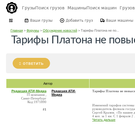
Грузы
Поиск грузов
Машины
Поиск машин
Грузо
Ваши грузы
Добавить груз
Ваши машины
Главная
>
Форумы
>
Обсуждение новостей
>
Тарифы Платона не по...
Тарифы Платона не повы
ОТВЕТИТЬ
Автор
Редакция АТИ-Медиа
Редакция АТИ-
Тарифы Платона не повыс
IT-компания ,
Медиа
Санкт-Петербург
Код:1971890
Изменений тарифов системы 
руководитель филиала госуд
#1
Сергей Кралюк. «По нашим д
4 коп. за 1 км. С 1 февраля 2 .
Читать дальше