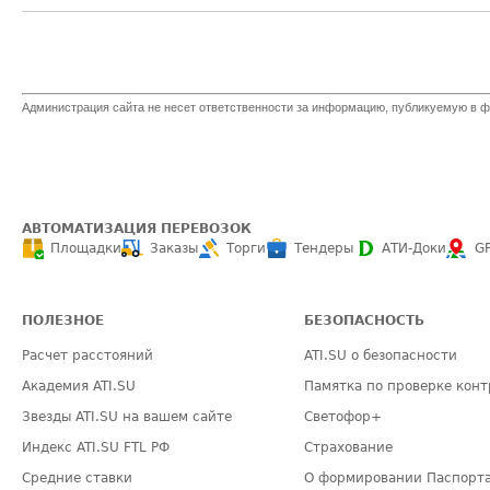
Администрация сайта не несет ответственности за информацию, публикуемую в ф
АВТОМАТИЗАЦИЯ ПЕРЕВОЗОК
Площадки
Заказы
Торги
Тендеры
АТИ-Доки
G
ПОЛЕЗНОЕ
БЕЗОПАСНОСТЬ
Расчет расстояний
ATI.SU о безопасности
Академия ATI.SU
Памятка по проверке конт
Звезды ATI.SU на вашем сайте
Светофор+
Индекс ATI.SU FTL РФ
Страхование
Средние ставки
О формировании Паспорт