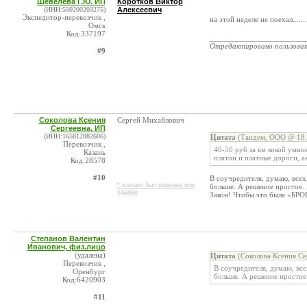
Шевелева Г.Ю. ИП
Коротков Виктор
(ИНН:550200203275)
Алексеевич
Экспедитор-перевозчик ,
на этой неделе не поехал.....
Омск
Код:337197
_______________________
Отредактировано пользова
#9
Соколова Ксения
Сергей Михайлович
Сергеевна, ИП
(ИНН:165812882606)
Цитата
(Тандем, ООО @ 18.
Перевозчик ,
40-50 руб за км кокой умник
Казань
платон и платные дороги, а
Код:28578
#10
В соучредителя, думаю, все
* контакт был изменен или
больше. А решение простое. 
удален
Закон! Чтобы это была «БРО
Степанов Валентин
Иванович, физ.лицо
(удалена)
Цитата
(Соколова Ксения Се
Перевозчик ,
В соучредителя, думаю, вс
Оренбург
больше. А решение простое
Код:6420903
#11