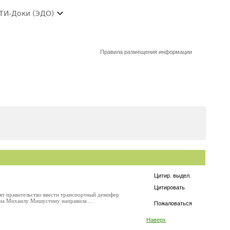
ТИ-Доки (ЭДО)
Правила размещения информации
Цитир. выдел.
Цитировать
сят правительство ввести транспортный демпфер
ина Михаилу Мишустину направила ...
Пожаловаться
Наверх