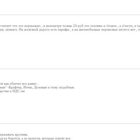
читает что это нормально , в километре только 24 руб это топливо-а з/плата , а з/части, и т
ия, лизинги .На железной дороге есть тарифы , а на автомобильых перевозках ничего нет , 
м как обычно все равно .
ные" -Крафтер, Итеко, Деловые и тому подобные.
арства и НДС им
ерживать крупняк.
духа берется, а из налогов, которые платят все.