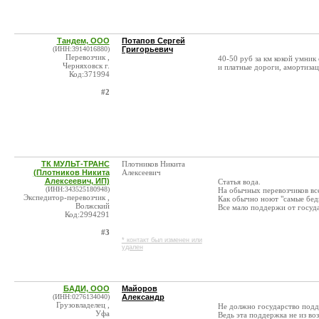
Тандем, ООО
Потапов Сергей
(ИНН:3914016880)
Григорьевич
Перевозчик ,
40-50 руб за км кокой умник с
Черняховск г.
и платные дороги, амортизац
Код:371994
#2
ТК МУЛЬТ-ТРАНС
Плотников Никита
(Плотников Никита
Алексеевич
Алексеевич, ИП)
Статья вода.
(ИНН:343525180948)
На обычных перевозчиков все
Экспедитор-перевозчик ,
Как обычно ноют "самые бед
Волжский
Все мало поддержи от госуд
Код:2994291
#3
* контакт был изменен или
удален
БАДИ, ООО
Майоров
(ИНН:0276134040)
Александр
Грузовладелец ,
Не должно государство подд
Уфа
Ведь эта поддержка не из воз