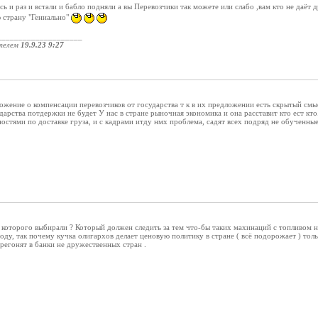
 и раз и встали и бабло подняли а вы Перевозчики так можете или слабо ,вам кто не даёт 
 страну "Гениально"
____________________
телем
19.9.23 9:27
ие о компенсации перевозчиков от государства т к в их предложении есть скрытый смысл
дарства потдержки не будет У нас в стране рыночная экономика и она расставит кто ест кт
ностями по доставке груза, и с кадрами итду нмх проблема, садят всех подряд не обученны
 которого выбирали ? Который должен следить за тем что-бы таких махинаций с топливом н
ду, так почему кучка олигархов делает ценовую политику в стране ( всё подорожает ) тол
регонят в банки не дружественных стран .