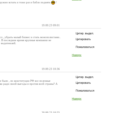
дружно встать и тоже раз и бабло поднять
!
19.09.23 09:01
Цитир. выдел.
 , убрать малый бизнес и стать монополистами..
Цитировать
о. В последние время крупные компании не
е водитеюлей.
Пожаловаться
Наверх
19.09.23 10:36
Цитир. выдел.
е было , по конституции РФ все полезные
Цитировать
ько ради своей выгоды и против всей страны? А
Пожаловаться
Наверх
20.09.23 10:55