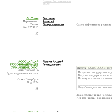
* контакт был изменен или
удален
Go Trans
Бакшеев
Перевозчик ,
Алексей
Таллин
Владимирович
Самое эффективное решение 
Код:2259913
#7
АССОЦИАЦИЯ
Лешин Андрей
ГРУЗОВЛАДЕЛЬЦЕВ
Геннадьевич
(ПЛК АКЦЕНТ, ООО)
Цитата
(БАДИ, ООО @ 18.09
(ИНН:7810081515)
Не должно государство под
Грузовладелец-перевозчик
Ведь эта поддержка не из во
,
Почему все должны платить 
Санкт-Петербург
Код:1024
______________________
Отредактировано пользов
#8
Знаю собственников несколь
Нет там никакой поддержки го