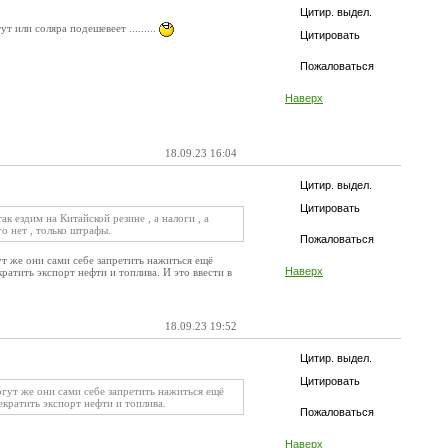
Цитир. выдел.
ут или соляра подешевеет .........
Цитировать
Пожаловаться
Наверх
18.09.23 16:04
Цитир. выдел.
Цитировать
ак ездим на Китайской резине , а налоги , а
о нет , только штрафы.
Пожаловаться
т же они сами себе запретить нажиться ещё
Наверх
атить экспорт нефти и топлива. И это ввести в
18.09.23 19:52
Цитир. выдел.
Цитировать
гут же они сами себе запретить нажиться ещё
кратить экспорт нефти и топлива.
Пожаловаться
Наверх