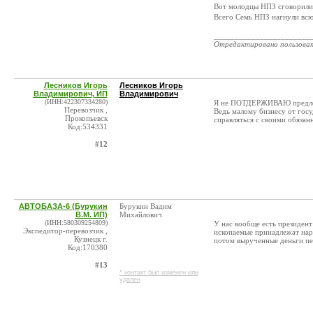
Вот молодцы НПЗ сговорились
Всего Семь НПЗ нагнули всю
_______________________
Отредактировано пользова
Лесников Игорь
Лесников Игорь
Владимирович, ИП
Владимирович
(ИНН:422307334280)
Я не ПОТДЕРЖИВАЮ предложен
Перевозчик ,
Ведь малому бизнесу от госу
Прокопьевск
справляться с своими обязан
Код:534331
#12
АВТОБАЗА-6 (Бурукин
Бурукин Вадим
В.М. ИП)
Михайлович
(ИНН:580309254809)
У нас вообще есть президент
Экспедитор-перевозчик ,
ископаемые принадлежат наро
Кузнецк г.
потом вырученные деньги пе
Код:170380
#13
* контакт был изменен или
удален