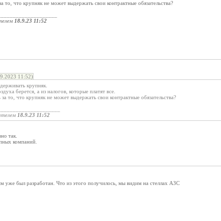
а то, что крупняк не может выдержать свои контрактные обязательства?
____________________
телем
18.9.23 11:52
.2023 11:52)
держивать крупняк.
здуха берется, а из налогов, которые платят все.
за то, что крупняк не может выдержать свои контрактные обязательства?
_____________________
ателем
18.9.23 11:52
но так.
пных компаний.
 уже был разработан. Что из этого получилось, мы видим на стеллах АЗС