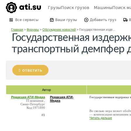
Грузы
Поиск грузов
Машины
Поиск м
Все сервисы
Ваши грузы
Добавить груз
Главная
>
Форумы
>
Обсуждение новостей
>
Государственная изде...
Государственная издерж
транспортный демпфер д
ОТВЕТИТЬ
Автор
Редакция АТИ-Медиа
Редакция АТИ-
Государственная издержка 
IT-компания ,
Медиа
Санкт-Петербург
Код:1971890
Во сколько мера может обой
— компенсацию компаниям за
#1
Читать дальше