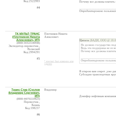
Код:2522993
Почему все должны платить з
#4
_______________________
Отредактировано пользова
ТК МУЛЬТ-ТРАНС
Плотников Никита
(Плотников Никита
Алексеевич
Алексеевич, ИП)
Цитата
(БАДИ, ООО @ 18.09
(ИНН:343525180948)
Не должно государство под
Экспедитор-перевозчик ,
Ведь эта поддержка не из во
Волжский
Почему все должны платить 
Код:2994291
______________________
#5
Отредактировано пользов
* контакт был изменен или
удален
Я открою вам секрет ,уже дав
Субсидии транспортных кру
Транс Стар (Суслов
Владимир
Владимир Сергеевич,
ИП)
Дэмпфер нефтяным компаниям
(ИНН:440702229623)
Перевозчик ,
Казань
Код:198237
#6