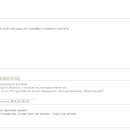
в этой ситуации,это демпфер головного мозга!))
.2023 11:52)
держивать крупняк.
здуха берется, а из налогов, которые платят все.
за то, что крупняк не может выдержать свои контрактные обязательства?
_____________________
ателем
18.9.23 11:52
ких крупных парков
сударства, только доят как корову с утра и до вечера