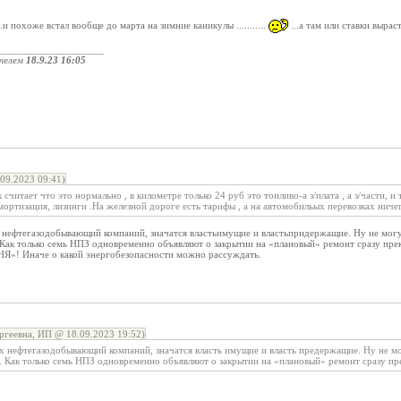
...и похоже встал вообще до марта на зимние каникулы ...........
...а там или ставки выраст
____________________
телем
18.9.23 16:05
09.2023 09:41)
 считает что это нормально , в километре только 24 руб это топливо-а з/плата , а з/части, и т
мортизация, лизинги .На железной дороге есть тарифы , а на автомобильых перевозках ничег
х нефтегазодобывающий компаний, значатся властьимущие и властьпридержащие. Ну не могу
Как только семь НПЗ одновременно объявляют о закрытии на «плановый» ремонт сразу прекр
НЯ»! Иначе о какой энергобезопасности можно рассуждать.
ргеевна, ИП @ 18.09.2023 19:52)
ех нефтегазодобывающий компаний, значатся власть имущие и власть предержащие. Ну не мо
. Как только семь НПЗ одновременно объявляют о закрытии на «плановый» ремонт сразу пре