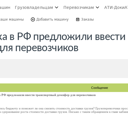
ашин
Грузовладельцам
Перевозчикам
АТИ-Доки
А
Ваши машины
Добавить машину
Заказы
ка в РФ предложили ввести
ля перевозчиков
Сообщение
в РФ предложили ввести транспортный демпфер для перевозчиков
тись бюджету и поможет ли она снизить стоимость доставки грузов? Грузоперевозчики про
 сдерживание роста стоимости доставки грузов. Письмо с таким обращением к главе кабм