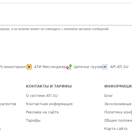
оруме, и ее мнение может не совпадать с мнением авторов сообщений.
PS-мониторинг
АТИ Мессенджер
Цепочки грузов
API ATI.SU
КОНТАКТЫ И ТАРИФЫ
ИНФОРМАЦИ
О системе ATI.SU
Блог
рагентов
Контактная информация
Эксклюзивные
Реклама на сайте
Политика кон
Тарифы
Общие полож
а
Карта сайта