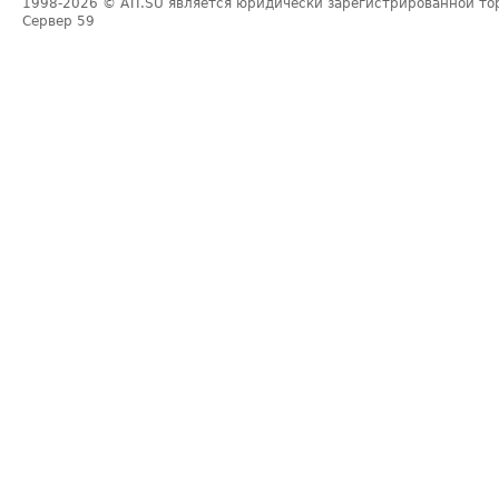
1998-2026
© ATI.SU является юридически зарегистрированной то
Сервер
59