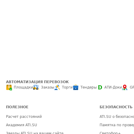
АВТОМАТИЗАЦИЯ ПЕРЕВОЗОК
Площадки
Заказы
Торги
Тендеры
АТИ-Доки
G
ПОЛЕЗНОЕ
БЕЗОПАСНОСТЬ
Расчет расстояний
ATI.SU о безопасн
Академия ATI.SU
Памятка по прове
Звезды ATI.SU на вашем сайте
Светофор+