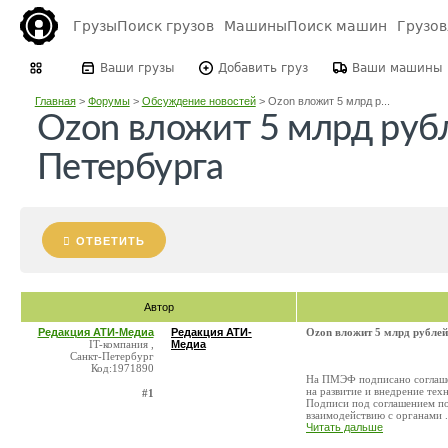
Грузы
Поиск грузов
Машины
Поиск машин
Грузо
Ваши грузы
Добавить груз
Ваши машины
Главная
>
Форумы
>
Обсуждение новостей
>
Ozon вложит 5 млрд р...
Ozon вложит 5 млрд рубл
Петербурга
ОТВЕТИТЬ
Автор
Редакция АТИ-Медиа
Редакция АТИ-
Ozon вложит 5 млрд рублей
IT-компания ,
Медиа
Санкт-Петербург
Код:1971890
На ПМЭФ подписано соглаше
на развитие и внедрение тех
#1
Подписи под соглашением по
взаимодействию с органами .
Читать дальше