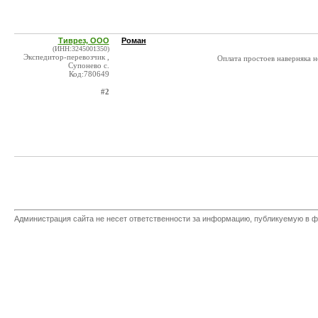
Тиврез, ООО
Роман
(ИНН:3245001350)
Экспедитор-перевозчик ,
Оплата простоев наверняка н
Супонево с.
Код:780649
#2
Администрация сайта не несет ответственности за информацию, публикуемую в ф