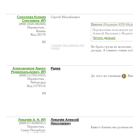
Соколова Ксения
Сергей Михайлович
Сергеевна, ИП
(ИНН:165812882606)
Цитата
(Редакция АТИ-Меди
Перевозчик ,
Перевозчики используют ра
Казань
Алексей Васильев («Водите
Код:28578
Читать дальше
#2
* контакт был изменен или
Не брать грузы по колхозам 
удален
досады. А главное ставки хо
Александров Данил
Радик
Редженальдович, ИП
(ИНН:212705519591)
До чего же смешные
.Вме
Перевозчик ,
Чебоксары
Код:1479516
#3
Левачёв А. Н. ИП
Левачёв Алексей
(ИНН:671302883411)
Николаевич
Перевозчик ,
Какого банана мы должны не 
Санкт-Петербург