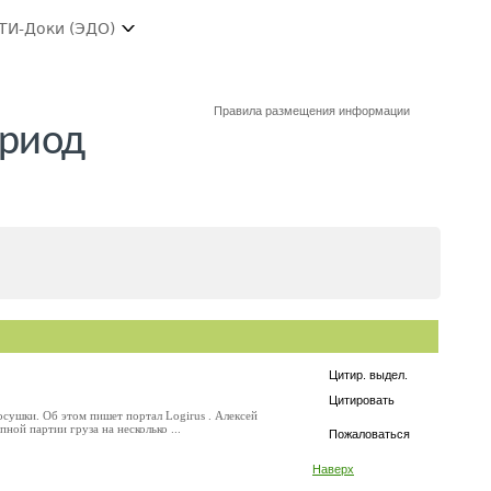
ТИ-Доки (ЭДО)
Правила размещения информации
ериод
Цитир. выдел.
Цитировать
сушки. Об этом пишет портал Logirus . Алексей
ной партии груза на несколько ...
Пожаловаться
Наверх