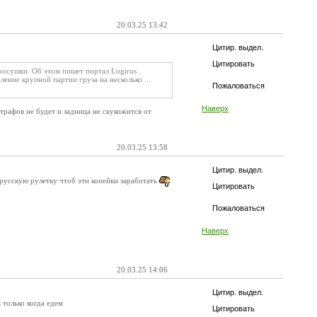
20.03.25 13:42
Цитир. выдел.
Цитировать
осушки. Об этом пишет портал Logirus .
ение крупной партии груза на несколько ...
Пожаловаться
Наверх
штрафов не будет и задница не скукожится от
20.03.25 13:58
Цитир. выдел.
 русскую рулетку чтоб эти копейки заработать
Цитировать
Пожаловаться
Наверх
20.03.25 14:06
Цитир. выдел.
 только когда едем
Цитировать