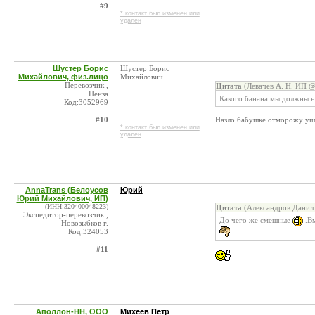
#9
* контакт был изменен или
удален
Шустер Борис
Шустер Борис
Михайлович, физ.лицо
Михайлович
Перевозчик ,
Цитата
(Левачёв А. Н. ИП @
Пенза
Какого банана мы должны не
Код:3052969
#10
Назло бабушке отморожу у
* контакт был изменен или
удален
AnnaTrans (Белоусов
Юрий
Юрий Михайлович, ИП)
(ИНН:320400048223)
Цитата
(Александров Данил 
Экспедитор-перевозчик ,
До чего же смешные
.Вм
Новозыбков г.
Код:324053
#11
Аполлон-НН, ООО
Михеев Петр