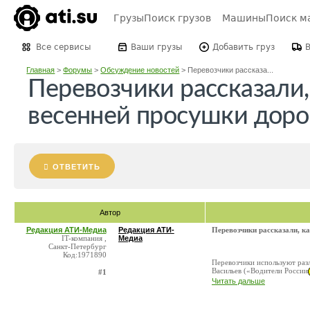
Грузы
Поиск грузов
Машины
Поиск м
Все сервисы
Ваши грузы
Добавить груз
Главная
>
Форумы
>
Обсуждение новостей
>
Перевозчики рассказа...
Перевозчики рассказали,
весенней просушки доро
ОТВЕТИТЬ
Автор
Редакция АТИ-Медиа
Редакция АТИ-
Перевозчики рассказали, к
IT-компания ,
Медиа
Санкт-Петербург
Код:1971890
Перевозчики используют разл
Васильев («Водители России
#1
Читать дальше