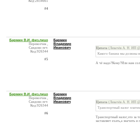
Код:2854661
#4
Бармин В.И. физ.лицо
Бармин
Перевозчик ,
Владимир
Сандово пгт.
Иванович
Цитата
(Левачёв А. Н. ИП @
Код:926344
Какого банана мы должны н
#5
А чё надо?Кому?Или нам солн
Бармин В.И. физ.лицо
Бармин
Перевозчик ,
Владимир
Сандово пгт.
Иванович
Цитата
(Левачёв А. Н. ИП @
Код:926344
Транспортный налог платим,
#6
Транспортный налог,это за т
заставляет ехать,а значить и 