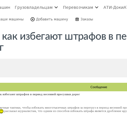
ашин
Грузовладельцам
Перевозчикам
АТИ-Доки
А
Ваши машины
Добавить машину
Заказы
 как избегают штрафов в п
г
Сообщение
ак избегают штрафов в период весенней просушки дорог
ичные тактики, чтобы избежать многотысячных штрафов за перегруз в период весенней про
рассказал журналистам, что одним из способов избежать штрафа является дробление круп