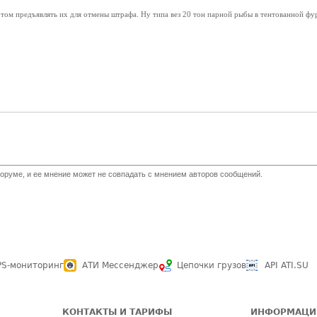
том предъявлять их для отмены штрафа. Ну типа вез 20 тон парной рыбы в тентованной фу
оруме, и ее мнение может не совпадать с мнением авторов сообщений.
PS-мониторинг
АТИ Мессенджер
Цепочки грузов
API ATI.SU
КОНТАКТЫ И ТАРИФЫ
ИНФОРМАЦИ