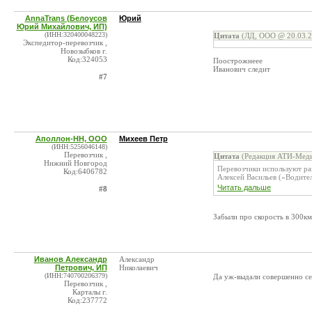
AnnaTrans (Белоусов
Юрий
Юрий Михайлович, ИП)
(ИНН:320400048223)
Цитата
(ЛД, ООО @ 20.03.2
Экспедитор-перевозчик ,
Новозыбков г.
Код:324053
Поострожнеее
Иванович следит
#7
Аполлон-НН, ООО
Михеев Петр
(ИНН:5256046148)
Перевозчик ,
Цитата
(Редакция АТИ-Меди
Нижний Новгород
Перевозчики используют ра
Код:6406782
Алексей Васильев («Водите
Читать дальше
#8
Забыли про скорость в 300км
Иванов Александр
Александр
Петрович, ИП
Николаевич
(ИНН:740700206379)
Да уж-выдали совершенно се
Перевозчик ,
Карталы г.
Код:237772