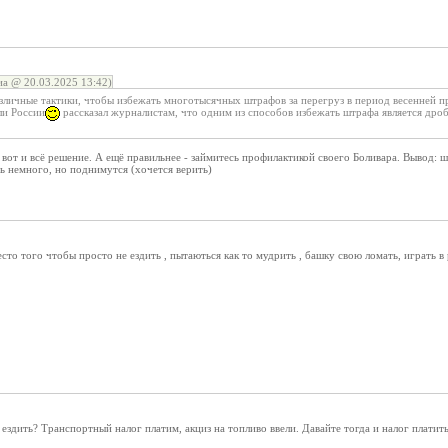
а @ 20.03.2025 13:42)
зличные тактики, чтобы избежать многотысячных штрафов за перегруз в период весенней пр
ли России
рассказал журналистам, что одним из способов избежать штрафа является дробл
, вот и всё решение. А ещё правильнее - займитесь профилактикой своего Боливара. Вывод: 
ть немного, но поднимутся (хочется верить)
сто того чтобы просто не ездить , пытаються как то мудрить , башку свою ломать, играть в
ездить? Транспортный налог платим, акциз на топливо ввели. Давайте тогда и налог платить