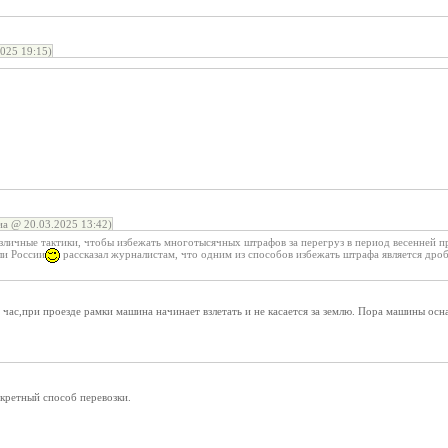
025 19:15)
а @ 20.03.2025 13:42)
зличные тактики, чтобы избежать многотысячных штрафов за перегруз в период весенней пр
ли России
рассказал журналистам, что одним из способов избежать штрафа является дробл
 час,при проезде рамки машина начинает взлетать и не касается за землю. Пора машины осн
кретный способ перевозки.