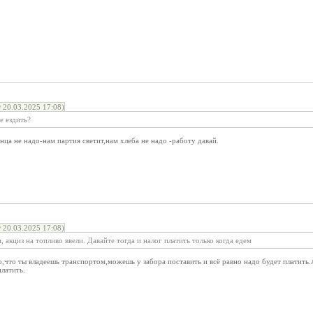
 20.03.2025 17:08)
е ездить?
ца не надо-нам партия светит,нам хлеба не надо -работу давай.
 20.03.2025 17:08)
 акциз на топливо ввели. Давайте тогда и налог платить только когда едем
о,что ты владеешь транспортом,можешь у забора поставить и всё равно надо будет платить.
платить.