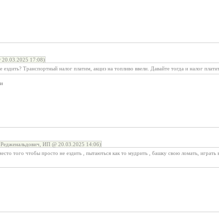
 20.03.2025 17:08)
 ездить? Транспортный налог платим, акциз на топливо ввели. Давайте тогда и налог платит
ши
Редженальдович, ИП @ 20.03.2025 14:06)
есто того чтобы просто не ездить , пытаються как то мудрить , башку свою ломать, играть 