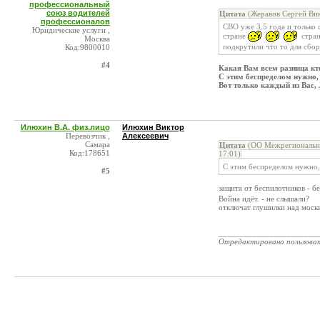
профессиональный
союз водителей
Цитата
(Жеравов Сергей Вик
профессионалов
СВО уже 3.5 года и только 
Юридические услуги ,
стране
стран
Москва
подкрутили что то для сбор
Код:9800010
#4
Какая Вам всем разница кто,
С этим беспределом нужно,
Вот только каждый из Вас
Илюхин В.А. физ.лицо
Илюхин Виктор
Перевозчик ,
Алексеевич
Самара
Цитата
(ОО Межрегиональны
Код:178651
17:01)
С этим беспределом нужно,
#5
защита от беспилотников - б
Война идёт. - не слышали?
отключат глушилки над москв
_______________________
Отредактировано пользова