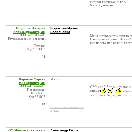
сигнала происходит из-за ...
Читать дальше
Борисов Виталий
Борисова Ирина
Александрович, ИП
Васильевна
(ИНН:643203136406)
Меня интересует насколько 
Грузовладелец-перевозчик
Напишите кто знает. Данный 
,
Все просто морально и матер
Саратов
Код:1883383
#2
Жеравов Сергей
Марина
Викторович, ИП
(ИНН:741104240437)
СВО уже 3.5 года и только с
Перевозчик ,
стране
странн
Копейск г.
что то для сбора денег и сп
Код:674007
#3
* контакт был изменен или
удален
ОО Межрегиональный
Александр Котов