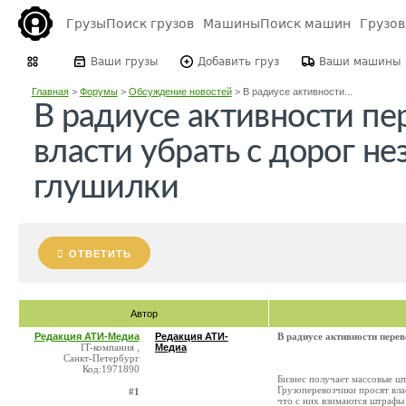
Грузы
Поиск грузов
Машины
Поиск машин
Грузо
Ваши грузы
Добавить груз
Ваши машины
Главная
>
Форумы
>
Обсуждение новостей
>
В радиусе активности...
В радиусе активности пе
власти убрать с дорог н
глушилки
ОТВЕТИТЬ
Автор
Редакция АТИ-Медиа
Редакция АТИ-
В радиусе активности перев
IT-компания ,
Медиа
Санкт-Петербург
Код:1971890
Бизнес получает массовые ш
Грузоперевозчики просят вла
#1
что с них взимаются штрафы 