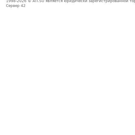
1998-2026
© ATI.SU является юридически зарегистрированной то
Сервер
42