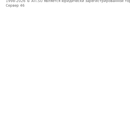
1998-2026
© ATI.SU является юридически зарегистрированной то
Сервер
46