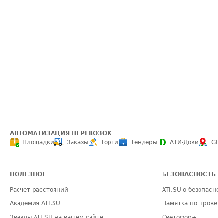
АВТОМАТИЗАЦИЯ ПЕРЕВОЗОК
Площадки
Заказы
Торги
Тендеры
АТИ-Доки
G
ПОЛЕЗНОЕ
БЕЗОПАСНОСТЬ
Расчет расстояний
ATI.SU о безопасн
Академия ATI.SU
Памятка по прове
Звезды ATI.SU на вашем сайте
Светофор+