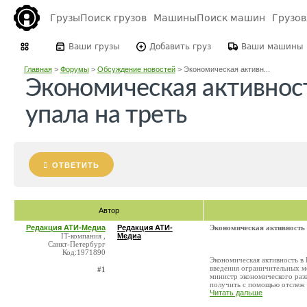
Грузы
Поиск грузов
Машины
Поиск машин
Грузо
Ваши грузы
Добавить груз
Ваши машины
Главная
>
Форумы
>
Обсуждение новостей
>
Экономическая активн...
Экономическая активност
упала на треть
ОТВЕТИТЬ
Автор
Редакция АТИ-Медиа
Редакция АТИ-
Экономическая активность 
IT-компания ,
Медиа
Санкт-Петербург
Код:1971890
Экономическая активность в 
введения ограничительных ме
#1
министр экономического раз
получить с помощью отслеж .
Читать дальше