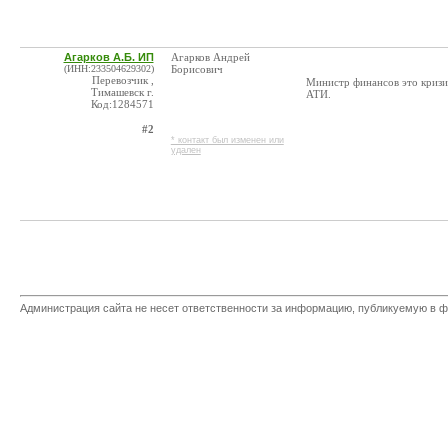
Агарков А.Б. ИП
Агарков Андрей
(ИНН:233504629302)
Борисович
Перевозчик ,
Министр финансов это кризис
Тимашевск г.
АТИ.
Код:1284571
#2
* контакт был изменен или
удален
Администрация сайта не несет ответственности за информацию, публикуемую в ф