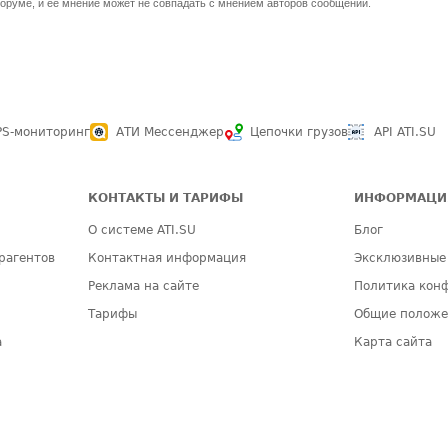
оруме, и ее мнение может не совпадать с мнением авторов сообщений.
PS-мониторинг
АТИ Мессенджер
Цепочки грузов
API ATI.SU
КОНТАКТЫ И ТАРИФЫ
ИНФОРМАЦИ
О системе ATI.SU
Блог
рагентов
Контактная информация
Эксклюзивные
Реклама на сайте
Политика кон
Тарифы
Общие полож
а
Карта сайта