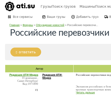
Грузы
Поиск грузов
Машины
Поиск м
Все сервисы
Ваши грузы
Добавить груз
Главная
>
Форумы
>
Обсуждение новостей
>
Российские перевозчи...
Российские перевозчики
ОТВЕТИТЬ
Автор
Редакция АТИ-Медиа
Редакция АТИ-
Российские перевозчики по
IT-компания ,
Медиа
Санкт-Петербург
Код:1971890
Экспансия российских и бело
крупных транспортных компа
#1
Читать дальше