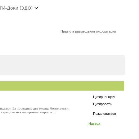
ТИ-Доки (ЭДО)
Правила размещения информации
Цитир. выдел.
Цитировать
адают. За последние два месяца более десяти
ередине мая мы провели опрос и ...
Пожаловаться
Наверх