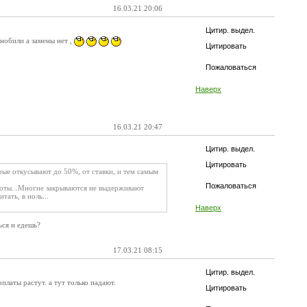
16.03.21 20:06
Цитир. выдел.
нобили а замены нет ,
Цитировать
Пожаловаться
Наверх
16.03.21 20:47
Цитир. выдел.
Цитировать
орые откусывают до 50%, от ставки, и тем самым
Пожаловаться
боты...Многие закрываются не выдерживают
тать, в ноль...
Наверх
ься и едешь?
17.03.21 08:15
Цитир. выдел.
платы растут. а тут только падают.
Цитировать