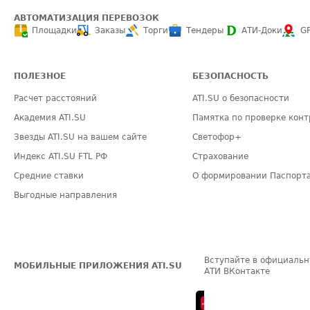
АВТОМАТИЗАЦИЯ ПЕРЕВОЗОК
Площадки
Заказы
Торги
Тендеры
АТИ-Доки
G
ПОЛЕЗНОЕ
БЕЗОПАСНОСТЬ
Расчет расстояний
ATI.SU о безопасности
Академия ATI.SU
Памятка по проверке конт
Звезды ATI.SU на вашем сайте
Светофор+
Индекс ATI.SU FTL РФ
Страхование
Средние ставки
О формировании Паспорт
Выгодные направления
Вступайте в официальн
МОБИЛЬНЫЕ ПРИЛОЖЕНИЯ ATI.SU
АТИ ВКонтакте