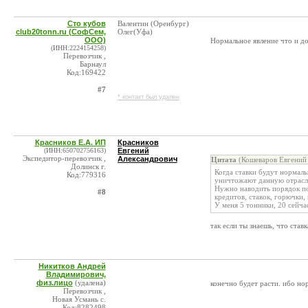
Сто кубов
Валентин (Оренбург)
club20tonn.ru (СофСем,
Олег(Уфа)
ООО)
Нормальное явление что и до
(ИНН:2224154258)
Перевозчик ,
Барнаул
Код:169422
#7
* контакт был удален
Красников Е.А. ИП
Красников
(ИНН:650702756163)
Евгений
Экспедитор-перевозчик ,
Александрович
Цитата
(Кошеваров Евгений 
Долинск г.
Когда ставки будут нормаль
Код:779316
уничтожают данную отрасль
Нужно наводить порядок по
#8
кредитов, ставок, горючки, п
У меня 5 тонники, 20 сейчас
так если ты знаешь, что ста
Никитков Андрей
Владимирович,
физ.лицо
(удалена)
конечно будет расти. ибо нор
Перевозчик ,
Новая Усмань с.
Код:8282498