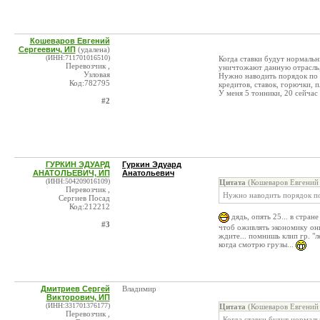
Кошеваров Евгений
Сергеевич, ИП
(удалена)
(ИНН:711701016510)
Когда ставки будут нормальн
Перевозчик ,
уничтожают данную отрасль,
Узловая
Нужно наводить порядок по с
Код:782795
кредитов, ставок, горючки, пл
У меня 5 тонники, 20 сейчас 
#2
ГУРКИН ЭДУАРД
Гуркин Эдуард
АНАТОЛЬЕВИЧ, ИП
Анатольевич
(ИНН:504209016109)
Цитата
(Кошеваров Евгений 
Перевозчик ,
Нужно наводить порядок по
Сергиев Посад
Код:212212
дядь, опять 25... в стран
#3
чтоб оживлять экономику они
ждите... помнишь клип гр. "л
когда смотрю грузы...
Дмитриев Сергей
Владимир
Викторович, ИП
(ИНН:331701376177)
Цитата
(Кошеваров Евгений 
Перевозчик ,
Когда ставки будут нормаль