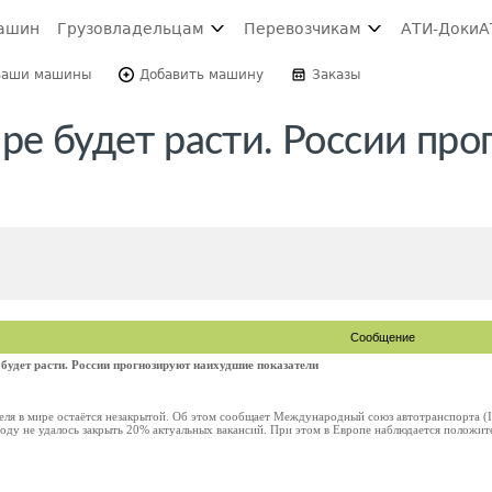
ашин
Грузовладельцам
Перевозчикам
АТИ-Доки
А
Ваши машины
Добавить машину
Заказы
ре будет расти. России пр
Сообщение
 будет расти. России прогнозируют наихудшие показатели
теля в мире остаётся незакрытой. Об этом сообщает Международный союз автотранспорта (I
ду не удалось закрыть 20% актуальных вакансий. При этом в Европе наблюдается положите