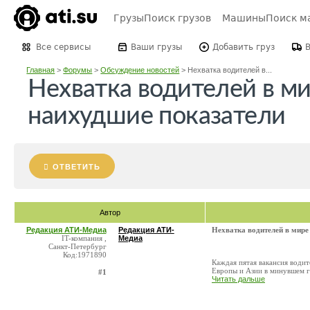
Грузы
Поиск грузов
Машины
Поиск м
Все сервисы
Ваши грузы
Добавить груз
Главная
>
Форумы
>
Обсуждение новостей
>
Нехватка водителей в...
Нехватка водителей в ми
наихудшие показатели
ОТВЕТИТЬ
Автор
Редакция АТИ-Медиа
Редакция АТИ-
Нехватка водителей в мире
IT-компания ,
Медиа
Санкт-Петербург
Код:1971890
Каждая пятая вакансия води
Европы и Азии в минувшем го
#1
Читать дальше