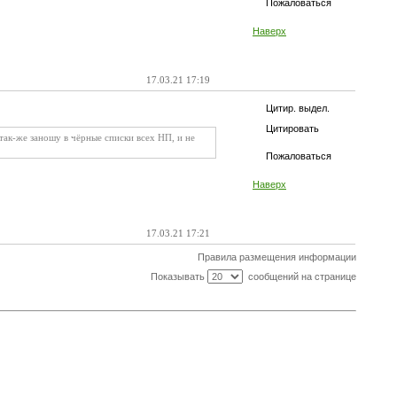
Пожаловаться
Наверх
17.03.21 17:19
Цитир. выдел.
Цитировать
так-же заношу в чёрные списки всех НП, и не
Пожаловаться
Наверх
17.03.21 17:21
Правила размещения информации
Показывать
сообщений на странице