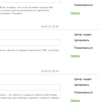
Пожаловаться
Хотя, не факт, что если частника самзарулём
дут искать другие возможности заработка,
Наверх
 ухудшают ситуцию.
16.03.21 18:18
Цитир. выдел.
Цитировать
Пожаловаться
ак-же заношу в чёрные списки всех НП, и не беру
Наверх
16.03.21 18:23
Цитир. выдел.
Цитировать
Пожаловаться
ться... это просто у каждого конеш свой взгляд
выпускаю пар при помощи хорошего доброго юмора..
Наверх