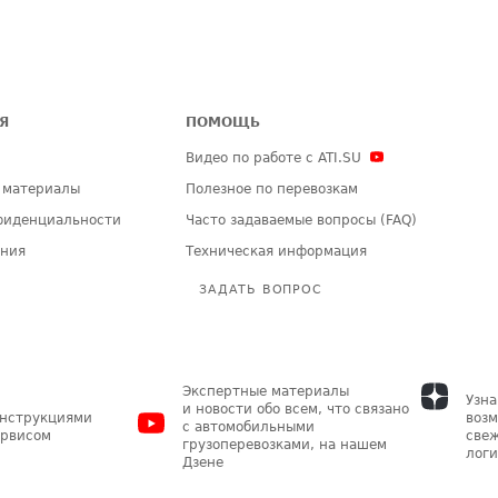
Я
ПОМОЩЬ
Видео по работе с ATI.SU
 материалы
Полезное по перевозкам
фиденциальности
Часто задаваемые вопросы (FAQ)
ения
Техническая информация
ЗАДАТЬ ВОПРОС
Экспертные материалы
Узна
и новости обо всем, что связано
инструкциями
возм
с автомобильными
ервисом
свеж
грузоперевозками, на нашем
логи
Дзене