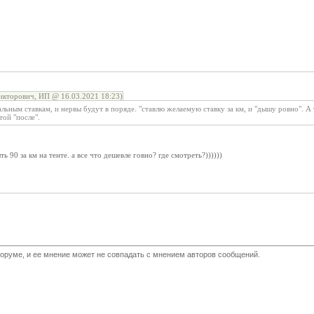
кторович, ИП @ 16.03.2021 18:23)
льным ставкам, и нервы будут в поряде. "ставлю желаемую ставку за км, и "дышу ровно". А 
той "после".
ь 90 за км на тенте. а все что дешевле говно? где смотреть?))))))
оруме, и ее мнение может не совпадать с мнением авторов сообщений.