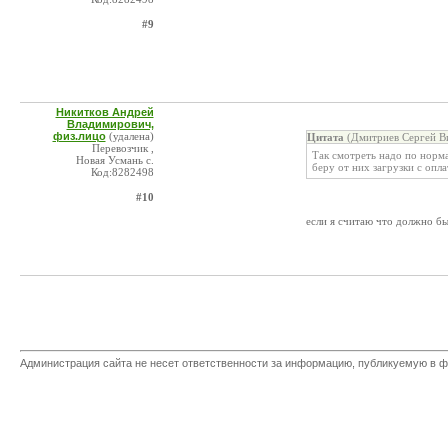
#9
Никитков Андрей
Владимирович,
физ.лицо
(удалена)
Цитата
(Дмитриев Сергей Ви
Перевозчик ,
Так смотреть надо по норма
Новая Усмань с.
беру от них загрузки с опла
Код:8282498
#10
если я считаю что должно быт
Администрация сайта не несет ответственности за информацию, публикуемую в ф