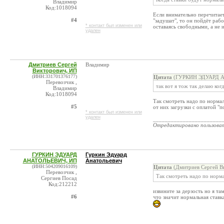
Владимир
Код:1018094
Если внимательно перечитаете
#4
"задушат", то он пойдёт раб
* контакт был изменен или
оставаясь свободными, а не
удален
Дмитриев Сергей
Владимир
Викторович, ИП
(ИНН:331701376177)
Цитата
(ГУРКИН ЭДУАРД АН
Перевозчик ,
так вот я тож так делаю ког
Владимир
Код:1018094
Так смотреть надо по нормал
#5
от них загрузки с оплатой "п
* контакт был изменен или
удален
_______________________
Отредактировано пользова
ГУРКИН ЭДУАРД
Гуркин Эдуард
АНАТОЛЬЕВИЧ, ИП
Анатольевич
(ИНН:504209016109)
Цитата
(Дмитриев Сергей Ви
Перевозчик ,
Так смотреть надо по норм
Сергиев Посад
Код:212212
извините за дерзость но я т
#6
что значит нормальная ставк