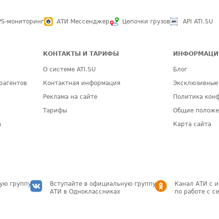
PS-мониторинг
АТИ Мессенджер
Цепочки грузов
API ATI.SU
КОНТАКТЫ И ТАРИФЫ
ИНФОРМАЦИ
О системе ATI.SU
Блог
рагентов
Контактная информация
Эксклюзивные
Реклама на сайте
Политика кон
Тарифы
Общие полож
а
Карта сайта
ую группу
Вступайте в официальную группу
Канал АТИ с 
АТИ в Одноклассниках
по работе с с