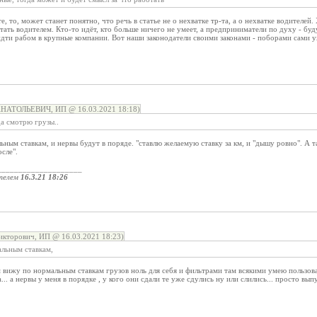
, то, может станет понятно, что речь в статье не о нехватке тр-та, а о нехватке водителей. 
отать водителем. Кто-то идёт, кто больше ничего не умеет, а предприниматели по духу - бу
 идти рабом в крупные компании. Вот наши законодатели своими законами - поборами сами
АТОЛЬЕВИЧ, ИП @ 16.03.2021 18:18)
да смотрю грузы..
ьным ставкам, и нервы будут в поряде. "ставлю желаемую ставку за км, и "дышу ровно". А т
осле".
____________________
телем
16.3.21 18:26
кторович, ИП @ 16.03.2021 18:23)
альным ставкам,
ам вижу по нормальным ставкам грузов ноль для себя и фильтрами там всякими умею пользова
а... а нервы у меня в порядке , у кого они сдали те уже сдулись ну или слились... просто 