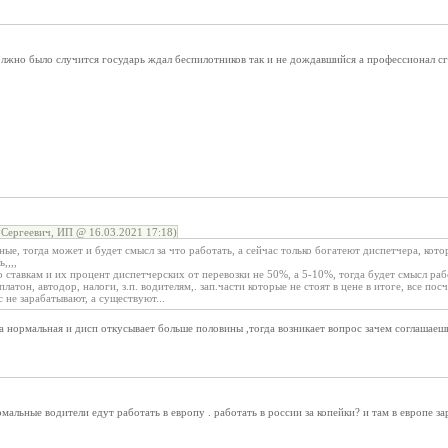
лжно было случится государь ждал беспилотников так и не дождавшийся а профессионал сг
Сергеевич, ИП @ 16.03.2021 17:18)
ные, тогда может и будет смысл за что работать, а сейчас только богатеют диспетчера, кот
,,,,
 ставкам и их процент диспетчерских от перевозки не 50%, а 5-10%, тогда будет смысл ра
латон, автодор, налоги, з.п. водителям,. зап.части которые не стоят в цене в итоге, все посчи
 не зарабатывают, а существуют...
вка нормальная и дисп откусывает больше половины ,тогда возникает вопрос зачем соглашаеш
мальные водители едут работать в европу . работать в россии за копейки? и там в европе зар