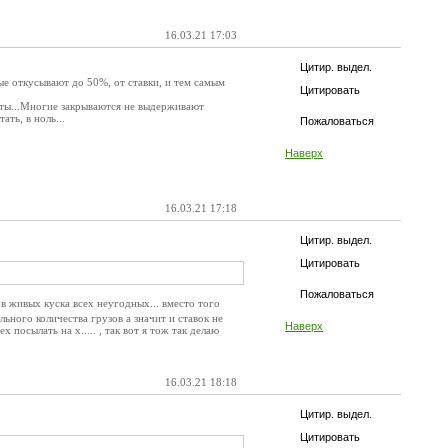
16.03.21 17:03
Цитир. выдел.
рые откусывают до 50%, от ставки, и тем самым
Цитировать
оты...Многие закрываются не выдерживают
ать, в ноль...
Пожаловаться
Наверх
16.03.21 17:18
Цитир. выдел.
Цитировать
Пожаловаться
 в живых куска всех неугодных... вместо того
ьного количества грузов а значит и ставок не
Наверх
 посылать на х..... , так вот я тож так делаю
16.03.21 18:18
Цитир. выдел.
Цитировать