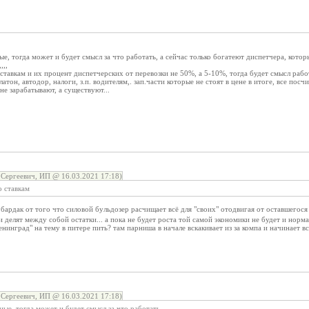
ые, тогда может и будет смысл за что работать, а сейчас только богатеют диспетчера, кото
,,,
тавкам и их процент диспетчерских от перевозки не 50%, а 5-10%, тогда будет смысл раб
атон, автодор, налоги, з.п. водителям,. зап.части которые не стоят в цене в итоге, все посчит
не зарабатывают, а существуют...
Сергеевич, ИП @ 16.03.2021 17:18)
 ставкам
е бардак от того что силовой бульдозер расчищает всё для "своих" отодвигая от оставшегося
 делят между собой остатки... а пока не будет роста той самой экономики не будет и нормал
енинград" на тему в питере пить? там парниша в начале вскакивает из за компа и начинает всех
Сергеевич, ИП @ 16.03.2021 17:18)
ные, тогда может и будет смысл за что работать