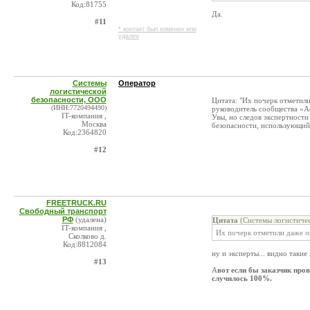
Код:81755
Да.
#11
* контакт был изменен или
удален
Системы
Оператор
логистической
безопасности, ООО
Цитата: "Их почерк отметил
(ИНН:7720494490)
‌руководитель сообщества «А
IT-компания ,
Увы, но следов экспертност
Москва
безопасности, использующий 
Код:2364820
#12
FREETRUCK.RU
Свободный транспорт
РФ
(удалена)
Цитата
(Системы логистичес
IT-компания ,
Их почерк отметили даже 
Сколково д.
Код:8812084
ну и эксперты... видно такие
#13
А
вот если бы заказчик про
случилось 100%.