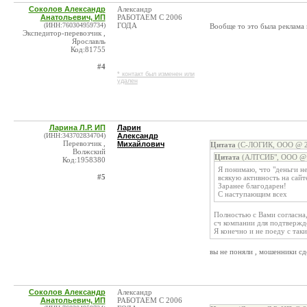
Соколов Александр
Александр
Анатольевич, ИП
РАБОТАЕМ С 2006
(ИНН:760304959734)
ГОДА
Вообще то это была реклама 
Экспедитор-перевозчик ,
Ярославль
Код:81755
#4
* контакт был изменен или
удален
Ларина Л.Р. ИП
Ларин
(ИНН:343702834704)
Александр
Перевозчик ,
Михайлович
Цитата
(С-ЛОГИК, ООО @ 25
Волжский
Цитата
(АЛТСИБ", ООО @ 2
Код:1958380
Я понимаю, что "деньги н
#5
всякую активность на сай
Заранее благодарен!
С наступающим всех
Полностью с Вами согласна,
сч компании для подтвержд
Я конечно и не поеду с таки
вы не поняли , мошенники сд
Соколов Александр
Александр
Анатольевич, ИП
РАБОТАЕМ С 2006