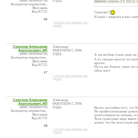
(ИНН:760304959734)
ГОДА
Цитата
(Ларина Л.Р. ИП @ 2
Экспедитор-перевозчик ,
Ярославль
Код:81755
Серьезно?
И даже с аккаунта в месс нап
#6
* контакт был изменен или
удален
Соколов Александр
Александр
Анатольевич, ИП
РАБОТАЕМ С 2006
(ИНН:760304959734)
ГОДА
А так вообще очень даже не 
Экспедитор-перевозчик ,
А то смотрю многие тут воо
Ярославль
прочее.
Код:81755
Пусть все боятся, страх это 
завод идут.
#7
* контакт был изменен или
удален
Соколов Александр
Александр
Анатольевич, ИП
РАБОТАЕМ С 2006
(ИНН:760304959734)
ГОДА
Вы все достойны того, что б
Экспедитор-перевозчик ,
Не профессиональные домохо
Ярославль
домохозяинов не меньше, ос
Код:81755
Хотя грамотные люди знают 
делом, что бы лохи опали как
#8
* контакт был изменен или
удален