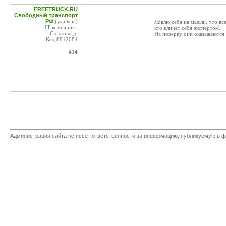
FREETRUCK.RU
Свободный транспорт
РФ
(удалена)
Ловлю себя на мысли, что вс
IT-компания ,
кто кличет себя экспертом.
Сколково д.
На поверку оин оказываются
Код:8812084
#14
Администрация сайта не несет ответственности за информацию, публикуемую в ф