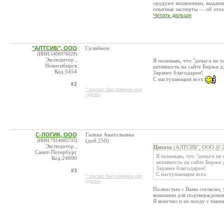
орудуют мошенники, выдающи
опытные эксперты — об этом 
Читать дальше
"АЛТСИБ", ООО
Сулаймон
(ИНН:5406976628)
Экспедитор ,
Я понимаю, что "деньги не 
Новосибирск
активность на сайте Биржи 
Код:5454
Заранее благодарен!
С наступающим всех
#2
* контакт был изменен или
удален
С-ЛОГИК, ООО
Галина Анатольевна
(ИНН:7814685733)
(доб.250)
Экспедитор ,
Цитата
(АЛТСИБ", ООО @ 25
Санкт-Петербург
Я понимаю, что "деньги не
Код:24690
активность на сайте Биржи
Заранее благодарен!
#3
С наступающим всех
* контакт был изменен или
удален
Полностью с Вами согласна, 
компании для подтверждения
Я конечно и не поеду с таким