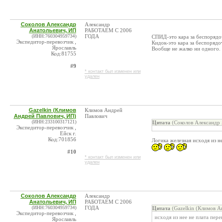
Соколов Александр
Александр
Анатольевич, ИП
РАБОТАЕМ С 2006
(ИНН:760304959734)
ГОДА
СПИД-это кара за беспорядо
Экспедитор-перевозчик ,
Кидок-это кара за беспоряд
Ярославль
Вообще не жалко ни одного.
Код:81755
#9
* контакт был изменен или
удален
Gazelkin (Климов
Климов Андрей
Андрей Павлович, ИП)
Павлович
(ИНН:233100317121)
Цитата
(Соколов Александр 
Экспедитор-перевозчик ,
Ейск г.
Код:701856
Логика железная исходя из н
#10
* контакт был изменен или
удален
Соколов Александр
Александр
Анатольевич, ИП
РАБОТАЕМ С 2006
(ИНН:760304959734)
ГОДА
Цитата
(Gazelkin (Климов А
Экспедитор-перевозчик ,
исходя из нее не плата пере
Ярославль