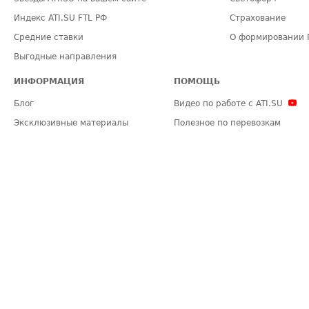
Индекс ATI.SU FTL РФ
Страхование
Средние ставки
О формировании 
Выгодные направления
ИНФОРМАЦИЯ
ПОМОЩЬ
Блог
Видео по работе с ATI.SU
Эксклюзивные материалы
Полезное по перевозкам
Политика конфиденциальности
Часто задаваемые вопросы (FA
Общие положения
Техническая информация
Карта сайта
ЗАДАТЬ ВОПРОС