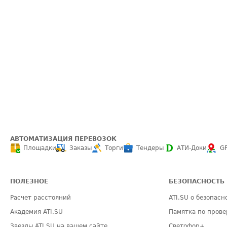
АВТОМАТИЗАЦИЯ ПЕРЕВОЗОК
Площадки
Заказы
Торги
Тендеры
АТИ-Доки
G
ПОЛЕЗНОЕ
БЕЗОПАСНОСТЬ
Расчет расстояний
ATI.SU о безопасн
Академия ATI.SU
Памятка по прове
Звезды ATI.SU на вашем сайте
Светофор+