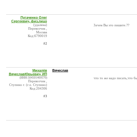
Пугаченко Олег
Сергеевич, физ.лицо
(удалена)
Зачем Вы это пишите.??
Перевозчик ,
Москва
Код:6790019
#2
Михалёв
Вячеслав
ВячеславЮрьевич, ИП
(ИНН:504501469570)
что то же надо писать,что бы х
Перевозчик ,
Ступино г. (г.о. Ступино)
Код:204306
#3