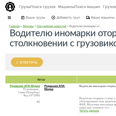
Грузы
Поиск грузов
Машины
Поиск машин
Грузо
Ваши грузы
Добавить груз
Ваши машины
Главная
>
Форумы
>
Обсуждение новостей
>
Водителю иномарки от...
Водителю иномарки отор
столкновении с грузови
ОТВЕТИТЬ
Автор
Редакция АТИ-Медиа
Редакция АТИ-
Водителю иномарки оторвал
IT-компания ,
Медиа
Санкт-Петербург
Код:1971890
Водителю оторвало голову в
обезглавленное тело вылетел
#1
ФАН. Мужчина находился за р
удара ему оторвало гол ...
Читать дальше