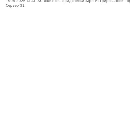
1998-2026
© ATI.SU является юридически зарегистрированной то
Сервер
31