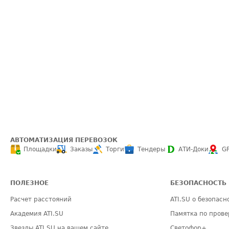
АВТОМАТИЗАЦИЯ ПЕРЕВОЗОК
Площадки
Заказы
Торги
Тендеры
АТИ-Доки
G
ПОЛЕЗНОЕ
БЕЗОПАСНОСТЬ
Расчет расстояний
ATI.SU о безопасн
Академия ATI.SU
Памятка по прове
Звезды ATI.SU на вашем сайте
Светофор+