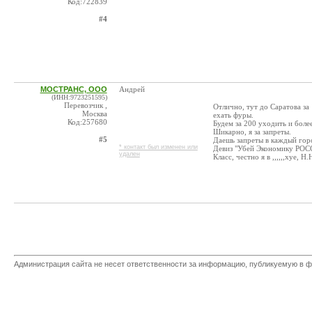
Код:722839
#4
МОСТРАНС, ООО
Андрей
(ИНН:9723251595)
Перевозчик ,
Отлично, тут до Саратова за
Москва
ехать фуры.
Код:257680
Будем за 200 уходить и более
Шикарно, я за запреты.
#5
Даешь запреты в каждый гор
* контакт был изменен или
Девиз "Убей Экономику РО
удален
Класс, честно я в ,,,,,,хуе, 
Администрация сайта не несет ответственности за информацию, публикуемую в ф