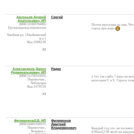
Арсеньев Андрей
Сергей
Анатольевич, ИП
(ИНН:531603784085)
Потом просушка до мая. Что 
Грузовладелец-перевозчик
город при жаре
,
Хвойная рп. (Хвойнинский
м.о.)
Код:1608236
#2
Александров Данил
Радик
Редженальдович, ИП
(ИНН:212705519591)
а что так слабо ? надо на ве
Перевозчик ,
категории С и Е. Строго тол
Чебоксары
Код:1479516
#3
ФилимоновД.В. ИП
Филимонов
(ИНН:644007638137)
Дмитрий
Перевозчик ,
Владимирович
Каждый год это, не пускают 
Балашов г.
6:00до22:00 весят на каждом