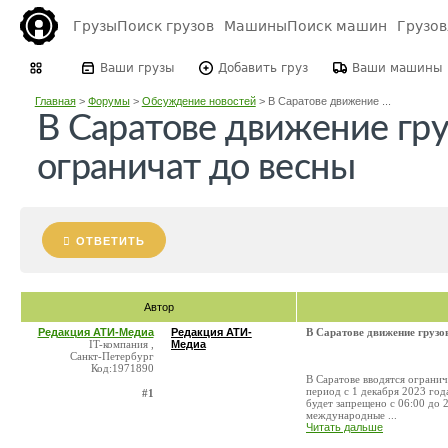
Грузы
Поиск грузов
Машины
Поиск машин
Грузо
Ваши грузы
Добавить груз
Ваши машины
Главная
>
Форумы
>
Обсуждение новостей
>
В Саратове движение ...
В Саратове движение гр
ограничат до весны
ОТВЕТИТЬ
Автор
Редакция АТИ-Медиа
Редакция АТИ-
В Саратове движение грузо
IT-компания ,
Медиа
Санкт-Петербург
Код:1971890
В Саратове вводятся огранич
период с 1 декабря 2023 год
#1
будет запрещено с 06:00 до 
международные ...
Читать дальше