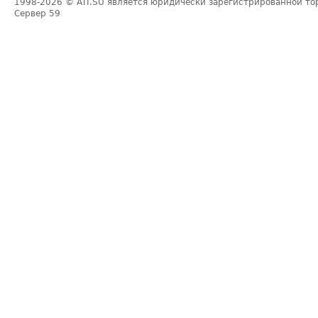
1998-2026
© ATI.SU является юридически зарегистрированной то
Сервер
59