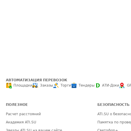
АВТОМАТИЗАЦИЯ ПЕРЕВОЗОК
Площадки
Заказы
Торги
Тендеры
АТИ-Доки
G
ПОЛЕЗНОЕ
БЕЗОПАСНОСТЬ
Расчет расстояний
ATI.SU о безопасн
Академия ATI.SU
Памятка по прове
Звезды ATI.SU на вашем сайте
Светофор+