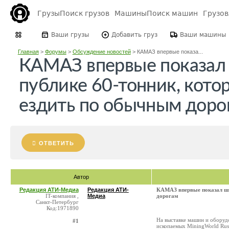
Грузы
Поиск грузов
Машины
Поиск машин
Грузо
Ваши грузы
Добавить груз
Ваши машины
Главная
>
Форумы
>
Обсуждение новостей
>
КАМАЗ впервые показа...
КАМАЗ впервые показал
публике 60-тонник, кот
ездить по обычным доро
ОТВЕТИТЬ
Автор
Редакция АТИ-Медиа
Редакция АТИ-
КАМАЗ впервые показал ши
IT-компания ,
Медиа
дорогам
Санкт-Петербург
Код:1971890
На выставке машин и оборуд
#1
ископаемых MiningWorld Rus