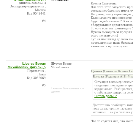
(ИНН:507203625501)
Ксения Сергеевна.
Экспедитор-перевозчик ,
Для того чтоб запустить пр
Москва
состава необходимо иметь о
Код:9549441
Например как у европейцев, 
Если наладите производство 
#4
будет задействовано? Всех к
оборудование дорогостоящее
То есть если вы произведете
Нужно выходить за предел
всего не выпустит(
Тут на мой взгляд должно в
промышленная наша безопас
налаживать производство.
Шустер Борис
Шустер Борис
Михайлович, физ.лицо
Михайлович
Перевозчик ,
Цитата
(Соколова Ксения Се
Пенза
Цитата
(Редакция АТИ-Мед
Код:3052969
Ситуация в коммерческом т
#5
тенденции последнего вре
* контакт был изменен или
кардинально. Разбираемся
удален
с небольших цифр: на сего
Читать дальше
Достаточно пообещать конс
года за два-три не научатся
кабинами. Так уж человек у
Что то сдаётся мне, что кон