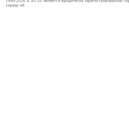
1998-2026
© ATI.SU является юридически зарегистрированной то
Сервер
48