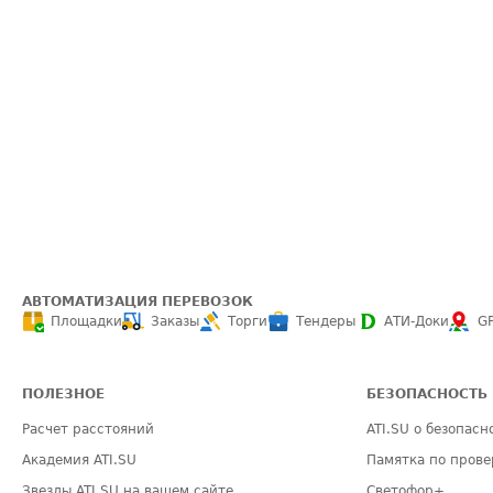
АВТОМАТИЗАЦИЯ ПЕРЕВОЗОК
Площадки
Заказы
Торги
Тендеры
АТИ-Доки
G
ПОЛЕЗНОЕ
БЕЗОПАСНОСТЬ
Расчет расстояний
ATI.SU о безопасн
Академия ATI.SU
Памятка по прове
Звезды ATI.SU на вашем сайте
Светофор+