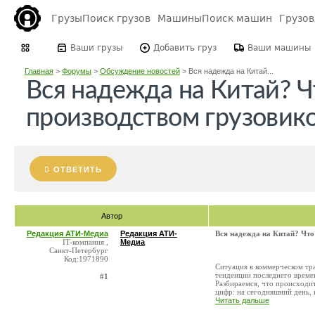
Грузы
Поиск грузов
Машины
Поиск машин
Грузо
Ваши грузы
Добавить груз
Ваши машины
Главная
>
Форумы
>
Обсуждение новостей
>
Вся надежда на Китай...
Вся надежда на Китай? Ч
производством грузовико
ОТВЕТИТЬ
Автор
Редакция АТИ-Медиа
Редакция АТИ-
Вся надежда на Китай? Что
IT-компания ,
Медиа
Санкт-Петербург
Код:1971890
Ситуация в коммерческом тра
тенденции последнего време
#1
Разбираемся, что происходит
цифр: на сегодняшний день, п
Читать дальше