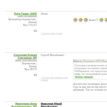
Голд Транс, ООО
Денис
(ИНН:4824080668)
Экспедитор-перевозчик ,
Браво!!!
Липецк
Код:731212
#2
* контакт был удален
Соколова Ксения
Сергей Михайлович
Сергеевна, ИП
(ИНН:165812882606)
Цитата
(Редакция АТИ-Меди
Перевозчик ,
Ситуация в коммерческом тр
Казань
тенденции последнего врем
Код:28578
Разбираемся, что происход
цифр: на сегодняшний день, 
#3
Читать дальше
* контакт был изменен или
удален
Достаточно пообещать конст
года за два-три не научатся 
кабинами. Так уж человек ус
Имихтеева Анна
Имихтеев Юрий
Владимировна, ИП
Михайлович