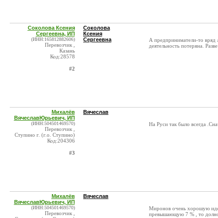
Соколова Ксения
Соколова
Сергеевна, ИП
Ксения
(ИНН:165812882606)
Сергеевна
А предприниматели-то вряд 
Перевозчик ,
деятельность потеряна. Разв
Казань
Код:28578
#2
Михалёв
Вячеслав
ВячеславЮрьевич, ИП
(ИНН:504501469570)
На Руси так было всегда .Сна
Перевозчик ,
Ступино г. (г.о. Ступино)
Код:204306
#3
Михалёв
Вячеслав
ВячеславЮрьевич, ИП
(ИНН:504501469570)
Миронов очень хорошую идею
Перевозчик ,
превышающую 7 % , то долно 