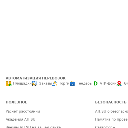
АВТОМАТИЗАЦИЯ ПЕРЕВОЗОК
Площадки
Заказы
Торги
Тендеры
АТИ-Доки
G
ПОЛЕЗНОЕ
БЕЗОПАСНОСТЬ
Расчет расстояний
ATI.SU о безопасн
Академия ATI.SU
Памятка по прове
Звезды ATI.SU на вашем сайте
Светофор+