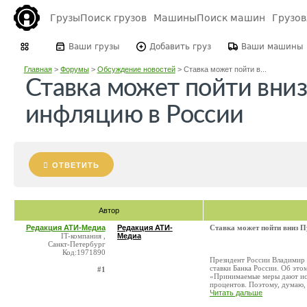
Грузы
Поиск грузов
Машины
Поиск машин
Грузо
Ваши грузы
Добавить груз
Ваши машины
Главная
>
Форумы
>
Обсуждение новостей
>
Ставка может пойти в...
Ставка может пойти вни
инфляцию в России
ОТВЕТИТЬ
Автор
Редакция АТИ-Медиа
Редакция АТИ-
Ставка может пойти вниз П
IT-компания ,
Медиа
Санкт-Петербург
Код:1971890
Президент России Владимир 
ставки Банка России. Об это
#1
«Принимаемые меры дают иск
процентов. Поэтому, думаю, ч
Читать дальше