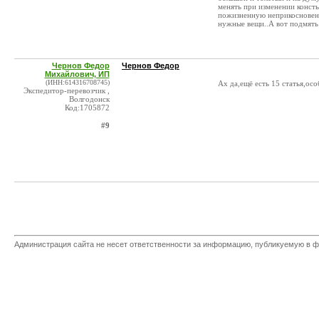
менять при изменении консты
пожизненную неприкосновенно
нужные вещи..А вот подмять ц
Чернов Федор
Чернов Федор
Михайлович, ИП
(ИНН:614316708745)
Ах да,ещё есть 15 статья,ос
Экспедитор-перевозчик ,
Волгодонск
Код:1705872
#9
Администрация сайта не несет ответственности за информацию, публикуемую в ф