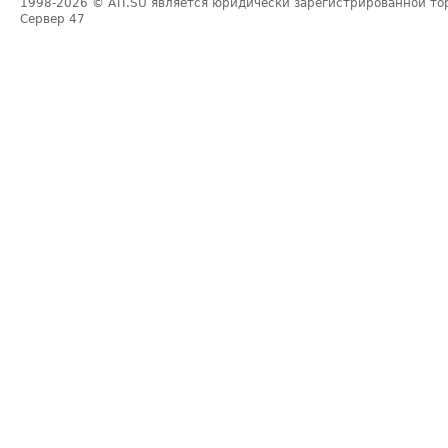
1998-2026
© ATI.SU является юридически зарегистрированной то
Сервер
47