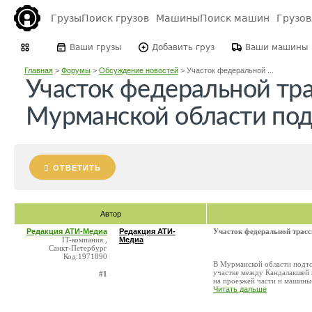
Грузы
Поиск грузов
Машины
Поиск машин
Грузо
Ваши грузы
Добавить груз
Ваши машины
Главная
>
Форумы
>
Обсуждение новостей
>
Участок федеральной ...
Участок федеральной тра
Мурманской области под
ОТВЕТИТЬ
Автор
Редакция АТИ-Медиа
Редакция АТИ-
Участок федеральной трасс
IT-компания ,
Медиа
Санкт-Петербург
Код:1971890
В Мурманской области подтоп
участке между Кандалакшей 
#1
на проезжей части и машины
Читать дальше