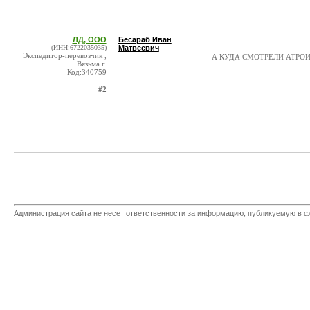
ЛД, ООО
Бесараб Иван
(ИНН:6722035035)
Матвеевич
Экспедитор-перевозчик ,
А КУДА СМОТРЕЛИ АТРОИ
Вязьма г.
Код:340759
#2
Администрация сайта не несет ответственности за информацию, публикуемую в ф