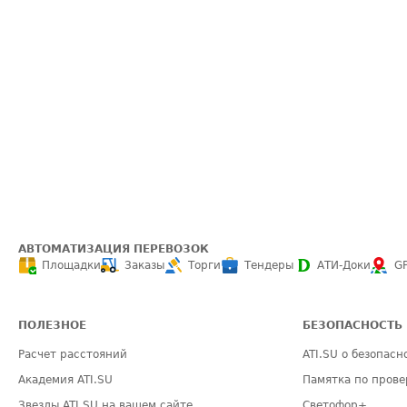
АВТОМАТИЗАЦИЯ ПЕРЕВОЗОК
Площадки
Заказы
Торги
Тендеры
АТИ-Доки
G
ПОЛЕЗНОЕ
БЕЗОПАСНОСТЬ
Расчет расстояний
ATI.SU о безопасн
Академия ATI.SU
Памятка по прове
Звезды ATI.SU на вашем сайте
Светофор+