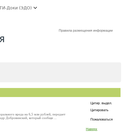
ТИ-Доки (ЭДО)
Правила размещения информации
я
Цитир. выдел.
Цитировать
рального вреда на 6,5 млн рублей, передает
ндр Добровинский, который сообщи ...
Пожаловаться
Наверх