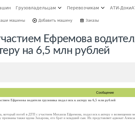
ашин
Грузовладельцам
Перевозчикам
АТИ-Доки
А
Ваши машины
Добавить машину
Заказы
участием Ефремова водител
теру на 6,5 млн рублей
Сообщение
стием Ефремова водителя грузовика подал иск к актеру на 6,5 млн рублей
, который погиб в ДТП с участием Михаила Ефремова, подал иск к актеру о возмещении мо
признаны также вдова Захарова, его брат и младший сын. Их представляет адвокат Алекса