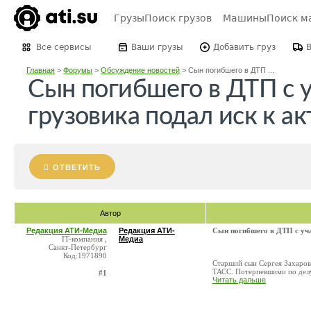
Грузы
Поиск грузов
Машины
Поиск м
Все сервисы
Ваши грузы
Добавить груз
Главная
>
Форумы
>
Обсуждение новостей
>
Сын погибшего в ДТП ...
Сын погибшего в ДТП с 
грузовика подал иск к ак
ОТВЕТИТЬ
Автор
Редакция АТИ-Медиа
Редакция АТИ-
Сын погибшего в ДТП с уча
IT-компания ,
Медиа
Санкт-Петербург
Код:1971890
Старший сын Сергея Захарова
ТАСС. Потерпевшими по делу 
#1
Читать дальше