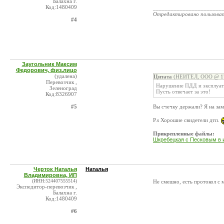
Балахна г.
Код:1480409
_______________________
Отредактировано пользова
#4
Заугольник Максим
Федорович, физ.лицо
(удалена)
Цитата
(НЕИТЕЛ, ООО @ 17
Перевозчик ,
Нарушение ПДД и эксплуата
Зеленоград
Пусть отвечает за это!
Код:8326907
#5
Вы счечку держали? Я на зам
P.s Хорошие свидетели дтп.
Прикрепленные файлы:
Шкребецкая с Песковым в и
Черток Наталья
Наталья
Владимировна, ИП
(ИНН:524407555514)
Не смешно, есть протокол с м
Экспедитор-перевозчик ,
Балахна г.
Код:1480409
#6