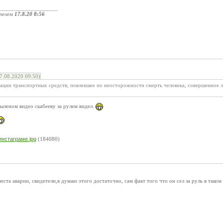
____________________
телем
17.8.20 8:56
.08.2020 09:50)
ции транспортных средств, повлекшее по неосторожности смерть человека, совершенное л
ыленом видео скабееву за рулем видел.
нстаграме.jpg
(184080)
еста аварии, свидетели,я думаю этого достаточно, сам факт того что он сел за руль в тако