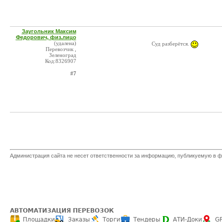
Заугольник Максим
Федорович, физ.лицо
(удалена)
Суд разберётся.
Перевозчик ,
Зеленоград
Код:8326907
#7
Администрация сайта не несет ответственности за информацию, публикуемую в ф
АВТОМАТИЗАЦИЯ ПЕРЕВОЗОК
Площадки
Заказы
Торги
Тендеры
АТИ-Доки
G