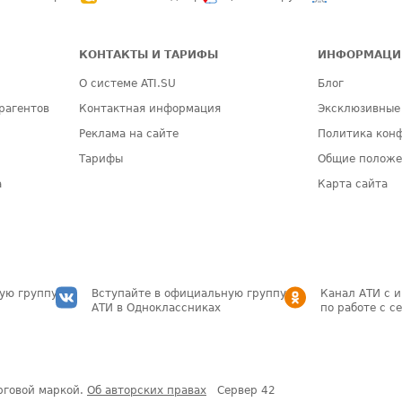
КОНТАКТЫ И ТАРИФЫ
ИНФОРМАЦИ
О системе ATI.SU
Блог
рагентов
Контактная информация
Эксклюзивные
Реклама на сайте
Политика кон
Тарифы
Общие полож
а
Карта сайта
ую группу
Вступайте в официальную группу
Канал АТИ с 
АТИ в Одноклассниках
по работе с с
рговой маркой.
Об авторских правах
Сервер
42