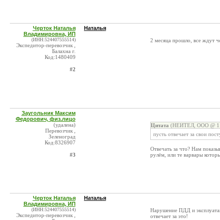
Черток Наталья
Наталья
Владимировна, ИП
(ИНН:524407555514)
2 месяца прошло, все ждут че
Экспедитор-перевозчик ,
Балахна г.
Код:1480409
#2
Заугольник Максим
Федорович, физ.лицо
(удалена)
Цитата
(НЕИТЕЛ, ООО @ 11
Перевозчик ,
пусть отвечает за свои пост
Зеленоград
Код:8326907
Отвечать за что? Нам показы
#3
рулём, или те варвары кото
Черток Наталья
Наталья
Владимировна, ИП
(ИНН:524407555514)
Нарушение ПДД и эксплуатац
Экспедитор-перевозчик ,
отвечает за это!