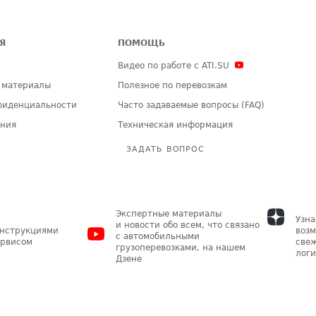
Я
ПОМОЩЬ
Видео по работе с ATI.SU
 материалы
Полезное по перевозкам
фиденциальности
Часто задаваемые вопросы (FAQ)
ения
Техническая информация
ЗАДАТЬ ВОПРОС
Экспертные материалы
Узна
и новости обо всем, что связано
инструкциями
возм
с автомобильными
ервисом
свеж
грузоперевозками, на нашем
логи
Дзене