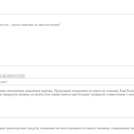
го то... пусть отвечает за свои поступки!
.08.2020 15:52)
упки!
вают непонятные замыленые нарезки. Призумцию невиновности никто не отменял. Ещё больш
рые швырнули машину на колёса тем самым нанеся ещё большие травмы не совместимые с жи
ии транспортных средств, повлекшее по неосторожности смерть человека, совершенное ли