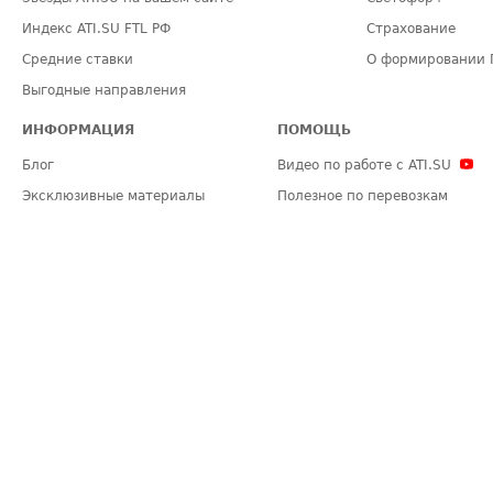
Индекс ATI.SU FTL РФ
Страхование
Средние ставки
О формировании 
Выгодные направления
ИНФОРМАЦИЯ
ПОМОЩЬ
Блог
Видео по работе с ATI.SU
Эксклюзивные материалы
Полезное по перевозкам
Политика конфиденциальности
Часто задаваемые вопросы (FA
Общие положения
Техническая информация
Карта сайта
ЗАДАТЬ ВОПРОС