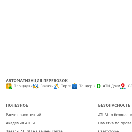
АВТОМАТИЗАЦИЯ ПЕРЕВОЗОК
Площадки
Заказы
Торги
Тендеры
АТИ-Доки
G
ПОЛЕЗНОЕ
БЕЗОПАСНОСТЬ
Расчет расстояний
ATI.SU о безопасн
Академия ATI.SU
Памятка по прове
Звезды ATI.SU на вашем сайте
Светофор+