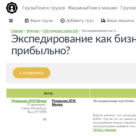
Грузы
Поиск грузов
Машины
Поиск машин
Грузо
Ваши грузы
Добавить груз
Ваши машины
Главная
>
Форумы
>
Обсуждение новостей
>
Экспедирование как б...
Экспедирование как бизн
прибыльно?
ОТВЕТИТЬ
Автор
Редакция АТИ-Медиа
Редакция АТИ-
Экспедирование как бизнес
IT-компания ,
Медиа
Санкт-Петербург
Код:1971890
Бытует мнение, что экспедир
войти. Так ли это на самом
#1
посредником между перевозчи
экспедиторами называли тех, 
Читать дальше