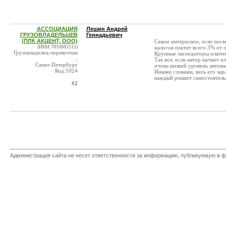
АССОЦИАЦИЯ
Лешин Андрей
ГРУЗОВЛАДЕЛЬЦЕВ
Геннадьевич
(ПЛК АКЦЕНТ, ООО)
Самое интересное, если посм
(ИНН:7810081515)
налогов платит всего 3% от 
Грузовладелец-перевозчик
Крупные экспедиторы плати
,
Так вот, если автор начнет п
Санкт-Петербург
очень низкий уровень автом
Код:1024
Иными словами, весь его зар
каждый решает самостоятел
#2
Администрация сайта не несет ответственности за информацию, публикуемую в ф