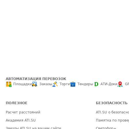
АВТОМАТИЗАЦИЯ ПЕРЕВОЗОК
Площадки
Заказы
Торги
Тендеры
АТИ-Доки
G
ПОЛЕЗНОЕ
БЕЗОПАСНОСТЬ
Расчет расстояний
ATI.SU о безопасн
Академия ATI.SU
Памятка по прове
Звезды ATI.SU на вашем сайте
Светофор+