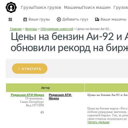
Грузы
Поиск грузов
Машины
Поиск машин
Грузо
Ваши грузы
Добавить груз
Ваши машины
Главная
>
Форумы
>
Обсуждение новостей
>
Цены на бензин Аи-92...
Цены на бензин Аи-92 и 
обновили рекорд на бир
ОТВЕТИТЬ
Автор
Редакция АТИ-Медиа
Редакция АТИ-
Цены на бензин Аи-92 и Аи
IT-компания ,
Медиа
Санкт-Петербург
Код:1971890
Цены на бензин марок «Регу
побили рекордные значения,
#1
сырьевой биржи. Так, за день
свою очередь подорожал до .
Читать дальше