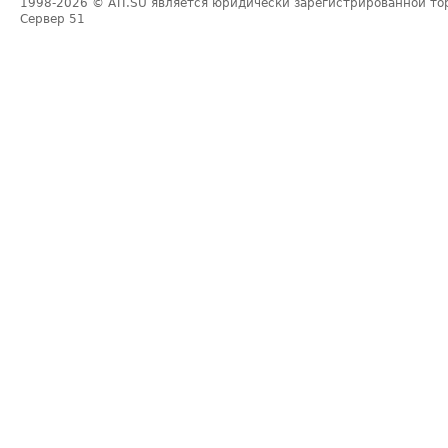
1998-2026
© ATI.SU является юридически зарегистрированной то
Сервер
51