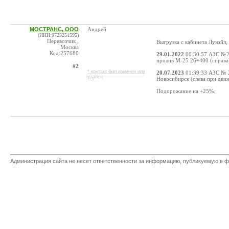
МОСТРАНС, ООО
Андрей
(ИНН:9723251595)
Перевозчик ,
Выгрузка с кабинета Лукойл, 
Москва
Код:257680
29.01.2022
00:30:57 АЗС №23
пролив М-25 26+400 (справа)
#2
* контакт был изменен или
20.07.2023
01:39:33 АЗС № 2
удален
Новосибирск (слева при движ
Подорожание на +25%.
Администрация сайта не несет ответственности за информацию, публикуемую в ф