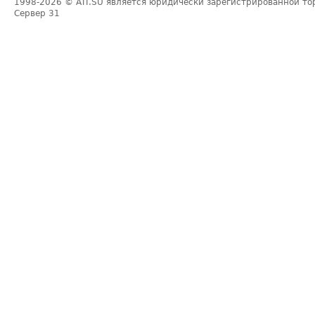
1998-2026
© ATI.SU является юридически зарегистрированной то
Сервер
31