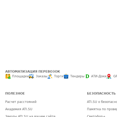
АВТОМАТИЗАЦИЯ ПЕРЕВОЗОК
Площадки
Заказы
Торги
Тендеры
АТИ-Доки
G
ПОЛЕЗНОЕ
БЕЗОПАСНОСТЬ
Расчет расстояний
ATI.SU о безопасн
Академия ATI.SU
Памятка по прове
Звезды ATI.SU на вашем сайте
Светофор+