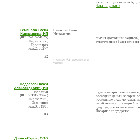
из-за чего приставы возбудили
Читать дальше
Семанова Елена
Семанова Елена
Николаевна, ИП
Николаевна
(ИНН:246100048174)
Значит достойный водитель, 
Перевозчик ,
ответственнее будет относит
Красноярск
Код:2363277
#2
* контакт был изменен или
удален
Федосеев Павел
Александрович, ИП
(удалена)
Судебные приставы в наше в
(ИНН:524915335648)
последние деньги которые ос
Перевозчик ,
последнюю ржавую газель, ко
Дзержинск
детей отнимут последний ист
Код:3551981
будущее, и в то же время от
Позорное государство...
#3
ДанвейСтрой, ООО