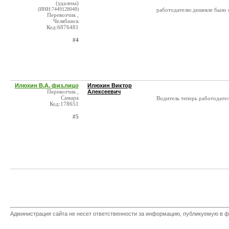
(удалена)
(ИНН:7449128048)
работодателю дешевле было о
Перевозчик ,
Челябинск
Код:6876481
#4
Илюхин В.А. физ.лицо
Илюхин Виктор
Перевозчик ,
Алексеевич
Самара
Водитель теперь работодате
Код:178651
#5
Администрация сайта не несет ответственности за информацию, публикуемую в ф