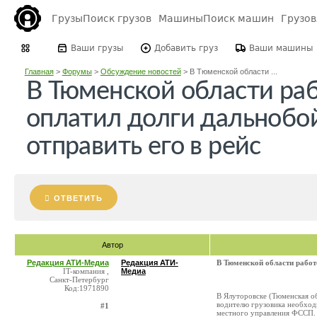
Грузы
Поиск грузов
Машины
Поиск машин
Грузо
Ваши грузы
Добавить груз
Ваши машины
Главная
>
Форумы
>
Обсуждение новостей
>
В Тюменской области ...
В Тюменской области ра
оплатил долги дальнобо
отправить его в рейс
ОТВЕТИТЬ
Автор
Редакция АТИ-Медиа
Редакция АТИ-
В Тюменской области работ
IT-компания ,
Медиа
Санкт-Петербург
Код:1971890
В Ялуторовске (Тюменская о
водителю грузовика необход
#1
местного управления ФССП. 