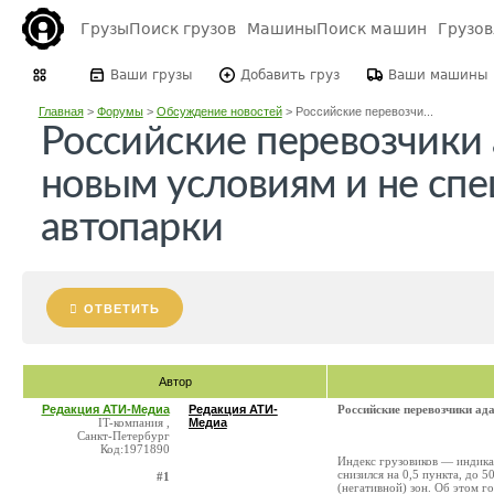
Грузы
Поиск грузов
Машины
Поиск машин
Грузо
Ваши грузы
Добавить груз
Ваши машины
Главная
>
Форумы
>
Обсуждение новостей
>
Российские перевозчи...
Российские перевозчики
новым условиям и не сп
автопарки
ОТВЕТИТЬ
Автор
Редакция АТИ-Медиа
Редакция АТИ-
Российские перевозчики ад
IT-компания ,
Медиа
Санкт-Петербург
Код:1971890
Индекс грузовиков — индика
снизился на 0,5 пункта, до 5
#1
(негативной) зон. Об этом г