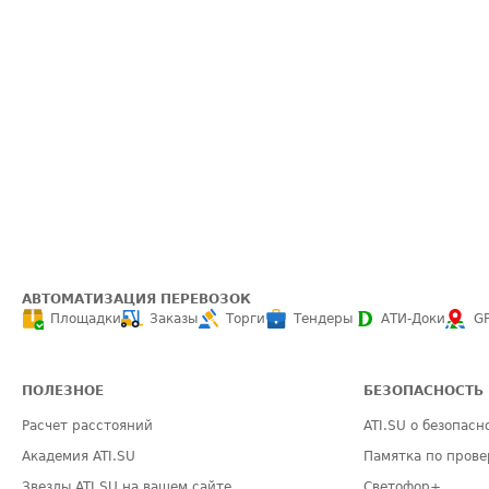
АВТОМАТИЗАЦИЯ ПЕРЕВОЗОК
Площадки
Заказы
Торги
Тендеры
АТИ-Доки
G
ПОЛЕЗНОЕ
БЕЗОПАСНОСТЬ
Расчет расстояний
ATI.SU о безопасн
Академия ATI.SU
Памятка по прове
Звезды ATI.SU на вашем сайте
Светофор+