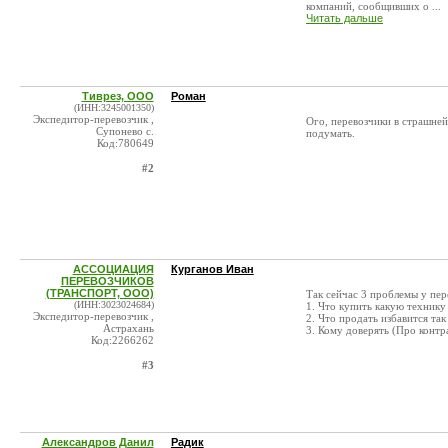
компаний, сообщивших о ...
Читать дальше
Тиврез, ООО
Роман
(ИНН:3245001350)
Экспедитор-перевозчик ,
Ого, перевозчики в страшней
Супонево с.
подумать.
Код:780649
#2
АССОЦИАЦИЯ
Курганов Иван
ПЕРЕВОЗЧИКОВ
(ТРАНСПОРТ, ООО)
Так сейчас 3 проблемы у пер
(ИНН:3023024684)
1. Что купить какую технику
Экспедитор-перевозчик ,
2. Что продать избавится та
Астрахань
3. Кому доверять (Про контр
Код:2266262
#3
Александров Данил
Радик