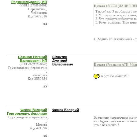
Редженальдович, ИП
(ИНН:212705519591)
Цитата
(АССОЦИАЦИЯ ПЕРЕ
Перевозчик ,
Так сейчас 3 проблемы у пе
Чебоксары
1. Что купить какую техник
Код:1479516
2. Что продать избавится т
3. Кому доверять (Про конт
#4
4. Ходить по лезвию ножа - т
Сазанов Евгений
Шляхтин
Валерьевич, ИП
Дмитрий
(ИНН:732717158843)
Валериевич
Цитата
(Редакция АТИ-Меди
Грузовладелец-перевозчик
,
Ульяновск
в рот им компот!!!
Код:3550634
#5
Фесюк Валерий
Фесюк Валерий
Григорьевич, физ.лицо
Грузовладелец-перевозчик
Возможно перевозчики ждут к
,
них будет хоть какая то воз
Москва
что в бак залить !
Код:421596
#6