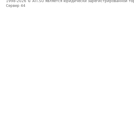
1998-2026
© ATI.SU является юридически зарегистрированной то
Сервер
44