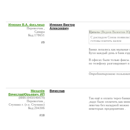
Илюхин В.А. физ.лицо
Илюхин Виктор
Перевозчик ,
Алексеевич
Самара
Цитата
(Ведеев Валентин Юр
Код:178651
С распадом Союза появилас
готовы платить налом
#9
Банки лопались как мыльные 
Бухи каждый день в банк езд
В офисах были только факсы.
по телефону разговаривает и
_______________________
Отредактировано пользова
Михалёв
Вячеслав
ВячеславЮрьевич, ИП
(ИНН:504501469570)
Так ещё и оплата через банк
Перевозчик ,
,надо было оплатить как мини
Ступино г. (г.о. Ступино)
левочка без наладной можно 
Код:204306
некоторых предприятиях .
#10