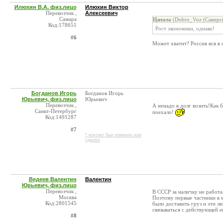
Илюхин В.А. физ.лицо
Илюхин Виктор
Перевозчик ,
Алексеевич
Самара
Цитата
(Dobro_Voz (Савирск
Код:178651
Рост экономики, однако!
#6
Может хватит? Россия вся в 
Богданов Игорь
Богданов Игорь
Юрьевич, физ.лицо
Юрьевич
Перевозчик ,
А ненадо в долг возить!Как 
Санкт-Петербург
поехало!
Код:1491287
#7
* контакт был изменен или
удален
Ведеев Валентин
Валентин
Юрьевич, физ.лицо
Перевозчик ,
В СССР за наличку не работал
Москва
Поэтому первые частники в 
Код:2801545
было доставить груз и эти л
связываться с действующей е
#8