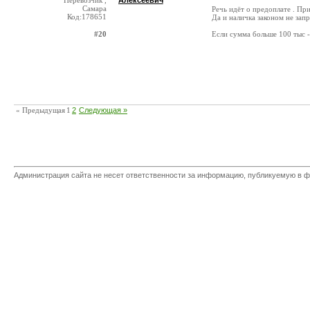
Перевозчик ,
Алексеевич
Самара
Речь идёт о предоплате . Пр
Код:178651
Да и наличка законом не зап
#20
Если сумма больше 100 тыс - 
« Предыдущая
1
2
Следующая »
Администрация сайта не несет ответственности за информацию, публикуемую в ф