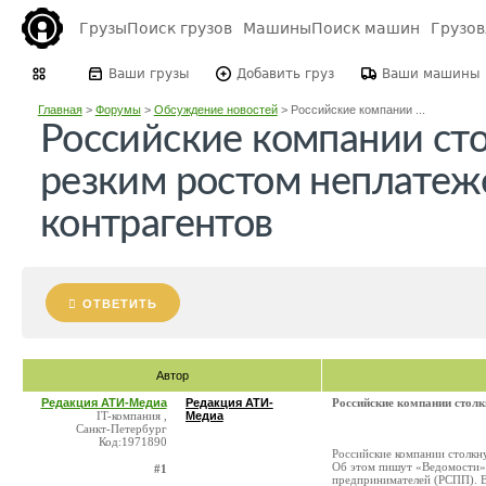
Грузы
Поиск грузов
Машины
Поиск машин
Грузо
Ваши грузы
Добавить груз
Ваши машины
Главная
>
Форумы
>
Обсуждение новостей
>
Российские компании ...
Российские компании сто
резким ростом неплатеж
контрагентов
ОТВЕТИТЬ
Автор
Редакция АТИ-Медиа
Редакция АТИ-
Российские компании столк
IT-компания ,
Медиа
Санкт-Петербург
Код:1971890
Российские компании столкну
Об этом пишут «Ведомости» 
#1
предпринимателей (РСПП). В