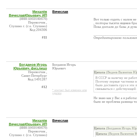
Михалёв
Вячеслав
ВячеславЮрьевич, ИП
(ИНН:504501469570)
Вот только ездить с налом не
Перевозчик ,
, полторы тысячи ящиков брал
Ступино г. (г.о. Ступино)
Пока доехали до базы ,я дум
Код:204306
_______________________
#11
Отредактировано пользова
Богданов Игорь
Богданов Игорь
Юрьевич, физ.лицо
Юрьевич
Перевозчик ,
Цитата
(Ведеев Валентин Юр
Санкт-Петербург
В СССР за наличку не работ
Код:1491287
Поэтому первые частники в
было доставить груз и эти 
#12
связываться с действующей 
* контакт был изменен или
удален
Не знаю как у Вас а я работ
было не проблема разница т
Михалёв
Вячеслав
ВячеславЮрьевич, ИП
(ИНН:504501469570)
Цитата
(Богданов Игорь Юрь
Перевозчик ,
Цитата
(Ведеев Валентин Ю
Ступино г. (г.о. Ступино)