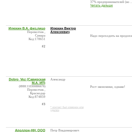
37% предпринимателей (во ..
Читать дальше
Илюхин В.А. физ.лицо
Илюхин Виктор
Перевозчик ,
Алексеевич
Самара
Надо переходить на предопл
Код:178651
#2
Dobro_Voz (Савирская
Александр
М.А. ИП)
(ИНН:110300886678)
Рост экономики, однако!
Перевозчик ,
Краснодар
Код:874859
#3
* контакт был изменен или
удален
Аполлон-НН, ООО
Петр Владимирович