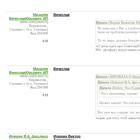
Михалёв
Вячеслав
ВячеславЮрьевич, ИП
(ИНН:504501469570)
Цитата
(Ведеев Валентин Юр
Перевозчик ,
Не знаю как у Вас а я рабо
Ступино г. (г.о. Ступино)
было не проблема разница 
Код:204306
То-то люди ,дураки бежали 
#18
тут речь идет про Советский
90х .дв ифуру водуи никто н
Михалёв
Вячеслав
ВячеславЮрьевич, ИП
(ИНН:504501469570)
Цитата
(АВТОБАЗА-6 (Бурук
Перевозчик ,
Цитата
(Илюхин В.А. физ.л
Ступино г. (г.о. Ступино)
Код:204306
Цитата
(Dobro_Voz (Сави
Рост экономики, однако!
#19
Может хватит? Россия вся 
Вот уже все говорят что мо
только для того чтоб закончи
Илюхин В.А. физ.лицо
Илюхин Виктор