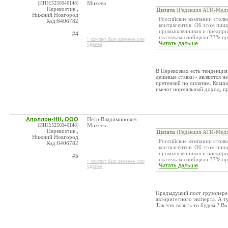
(ИНН:5256046148)
Михеев
Перевозчик ,
Цитата
(Редакция АТИ-Меди
Нижний Новгород
Российские компании столк
Код:6406782
контрагентов. Об этом пиш
промышленников и предприн
#4
платежам сообщили 37% пре
* контакт был изменен или
Читать дальше
удален
В Перевозках есть тенденция
дешевые ставки - являются 
претензий по оплатам. Компа
имеют нормальный доход, пр
Аполлон-НН, ООО
Петр Владимирович
(ИНН:5256046148)
Михеев
Перевозчик ,
Цитата
(Редакция АТИ-Меди
Нижний Новгород
Российские компании столк
Код:6406782
контрагентов. Об этом пиш
промышленников и предприн
#5
платежам сообщили 37% пре
* контакт был изменен или
Читать дальше
удален
Предыдущий пост грузоперев
авторитетного эксперта. А ту
Так что возить то будем ? Во