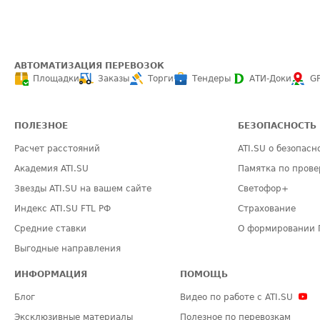
АВТОМАТИЗАЦИЯ ПЕРЕВОЗОК
Площадки
Заказы
Торги
Тендеры
АТИ-Доки
G
ПОЛЕЗНОЕ
БЕЗОПАСНОСТЬ
Расчет расстояний
ATI.SU о безопасн
Академия ATI.SU
Памятка по прове
Звезды ATI.SU на вашем сайте
Светофор+
Индекс ATI.SU FTL РФ
Страхование
Средние ставки
О формировании 
Выгодные направления
ИНФОРМАЦИЯ
ПОМОЩЬ
Блог
Видео по работе с ATI.SU
Эксклюзивные материалы
Полезное по перевозкам