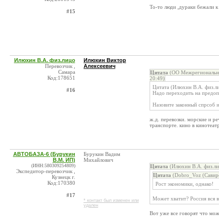
То-то люди ,дураки бежали к 
#15
Илюхин В.А. физ.лицо
Илюхин Виктор
Перевозчик ,
Алексеевич
Самара
Цитата
(ОО Межрегиональны
Код:178651
20:49)
Цитата (Илюхин В.А. физ.л
#16
Надо переходить на предоп
Назовите законный спрсоб и
ж.д. перевозки. морские и р
транспорте. кино в кинотеатр
АВТОБАЗА-6 (Бурукин
Бурукин Вадим
В.М. ИП)
Михайлович
(ИНН:580309254809)
Цитата
(Илюхин В.А. физ.ли
Экспедитор-перевозчик ,
Цитата
(Dobro_Voz (Савирс
Кузнецк г.
Код:170380
Рост экономики, однако!
#17
Может хватит? Россия вся в
* контакт был изменен или
удален
Вот уже все говорят что мож