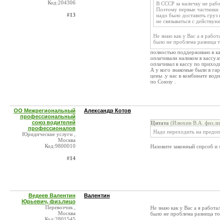
Код:204306
В СССР за наличку не рабо
Поэтому первые частники 
#13
надо было доставить груз 
не связываться с действую
Не знаю как у Вас а я рабо
было не проблема разница 
полностью поддерживаю в ка
оплачивали наликом в кассу.
оплачивал в кассу по приход
А у кого знакомые были в га
цены .у нас в комбинате води
по Союзу .
ОО Межрегиональный
Александр Котов
профессиональный
союз водителей
Цитата
(Илюхин В.А. физ.ли
профессионалов
Надо переходить на предоп
Юридические услуги ,
Москва
Код:9800010
Назовите законный спрсоб и 
#14
Ведеев Валентин
Валентин
Юрьевич, физ.лицо
Перевозчик ,
Не знаю как у Вас а я работ
Москва
было не проблема разница т
Код:2801545