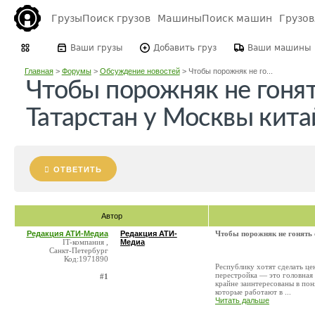
Грузы
Поиск грузов
Машины
Поиск машин
Грузо
Ваши грузы
Добавить груз
Ваши машины
Главная
>
Форумы
>
Обсуждение новостей
>
Чтобы порожняк не го...
Чтобы порожняк не гонят
Татарстан у Москвы кита
ОТВЕТИТЬ
Автор
Редакция АТИ-Медиа
Редакция АТИ-
Чтобы порожняк не гонять 
IT-компания ,
Медиа
Санкт-Петербург
Код:1971890
Республику хотят сделать це
перестройка — это головная 
#1
крайне заинтересованы в пон
которые работают в ...
Читать дальше