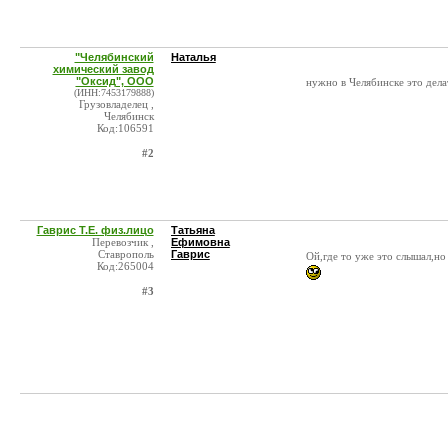
"Челябинский
Наталья
химический завод
"Оксид", ООО
нужно в Челябинске это дела
(ИНН:7453179888)
Грузовладелец ,
Челябинск
Код:106591
#2
Гаврис Т.Е. физ.лицо
Татьяна
Перевозчик ,
Ефимовна
Ставрополь
Гаврис
Ой,где то уже это слышал,н
Код:265004
#3