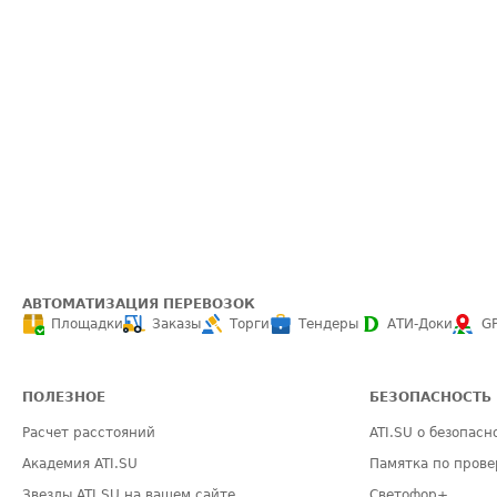
АВТОМАТИЗАЦИЯ ПЕРЕВОЗОК
Площадки
Заказы
Торги
Тендеры
АТИ-Доки
G
ПОЛЕЗНОЕ
БЕЗОПАСНОСТЬ
Расчет расстояний
ATI.SU о безопасн
Академия ATI.SU
Памятка по прове
Звезды ATI.SU на вашем сайте
Светофор+