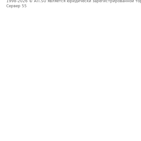
1998-2026
© ATI.SU является юридически зарегистрированной то
Сервер
55