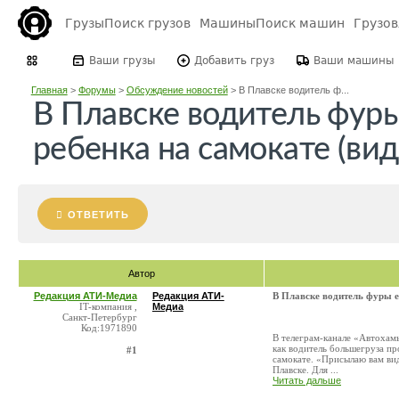
Грузы
Поиск грузов
Машины
Поиск машин
Грузо
Ваши грузы
Добавить груз
Ваши машины
Главная
>
Форумы
>
Обсуждение новостей
>
В Плавске водитель ф...
В Плавске водитель фуры
ребенка на самокате (вид
ОТВЕТИТЬ
Автор
Редакция АТИ-Медиа
Редакция АТИ-
В Плавске водитель фуры ед
IT-компания ,
Медиа
Санкт-Петербург
Код:1971890
В телеграм-канале «Автохамы
как водитель большегруза пр
#1
самокате. «Присылаю вам ви
Плавске. Для ...
Читать дальше