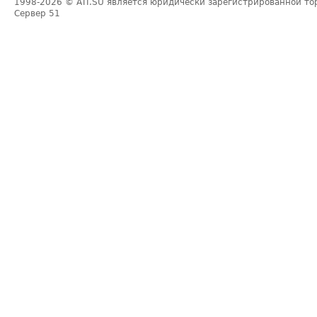
1998-2026
© ATI.SU является юридически зарегистрированной то
Сервер
51