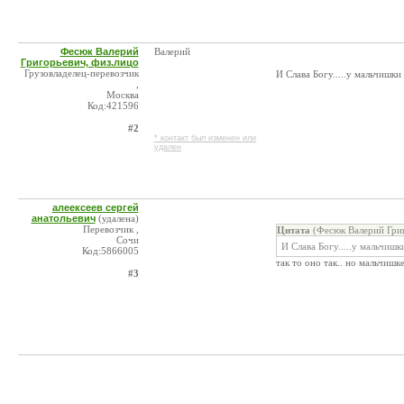
Фесюк Валерий
Валерий
Григорьевич, физ.лицо
Грузовладелец-перевозчик
И Слава Богу.....у мальчишки х
,
Москва
Код:421596
#2
* контакт был изменен или
удален
алеексеев сергей
анатольевич
(удалена)
Перевозчик ,
Цитата
(Фесюк Валерий Григ
Сочи
И Слава Богу.....у мальчишки
Код:5866005
так то оно так.. но мальчиш
#3