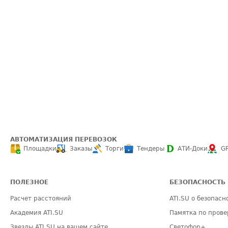
АВТОМАТИЗАЦИЯ ПЕРЕВОЗОК
Площадки
Заказы
Торги
Тендеры
АТИ-Доки
G
ПОЛЕЗНОЕ
БЕЗОПАСНОСТЬ
Расчет расстояний
ATI.SU о безопасн
Академия ATI.SU
Памятка по прове
Звезды ATI.SU на вашем сайте
Светофор+