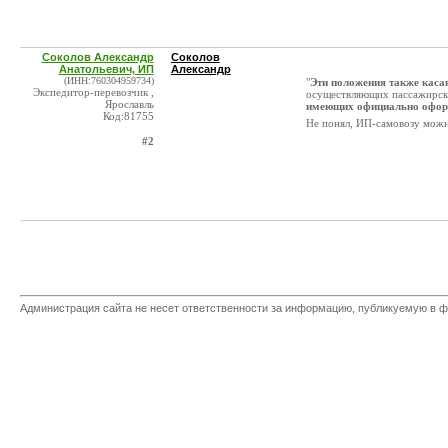
Соколов Александр
Соколов
Анатольевич, ИП
Александр
(ИНН:760304959734)
"
Эти положения также каса
Экспедитор-перевозчик ,
осуществляющих пассажирск
Ярославль
имеющих официально оформ
Код:81755
Не понял, ИП-самовозу можн
#2
Администрация сайта не несет ответственности за информацию, публикуемую в ф