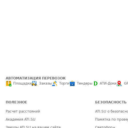
АВТОМАТИЗАЦИЯ ПЕРЕВОЗОК
Площадки
Заказы
Торги
Тендеры
АТИ-Доки
G
ПОЛЕЗНОЕ
БЕЗОПАСНОСТЬ
Расчет расстояний
ATI.SU о безопасн
Академия ATI.SU
Памятка по прове
Звезды ATI.SU на вашем сайте
Светофор+