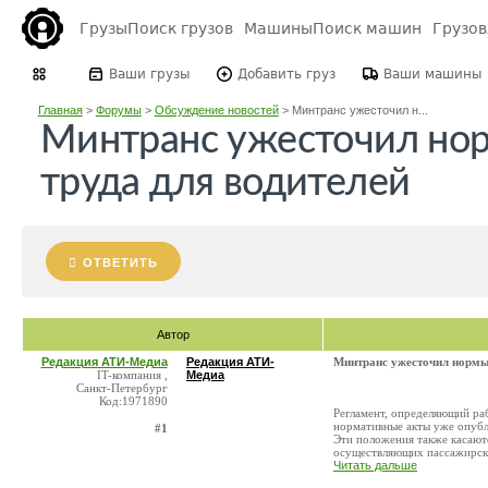
Грузы
Поиск грузов
Машины
Поиск машин
Грузо
Ваши грузы
Добавить груз
Ваши машины
Главная
>
Форумы
>
Обсуждение новостей
>
Минтранс ужесточил н...
Минтранс ужесточил но
труда для водителей
ОТВЕТИТЬ
Автор
Редакция АТИ-Медиа
Редакция АТИ-
Минтранс ужесточил нормы
IT-компания ,
Медиа
Санкт-Петербург
Код:1971890
Регламент, определяющий ра
нормативные акты уже опубл
#1
Эти положения также касают
осуществляющих пассажирски
Читать дальше