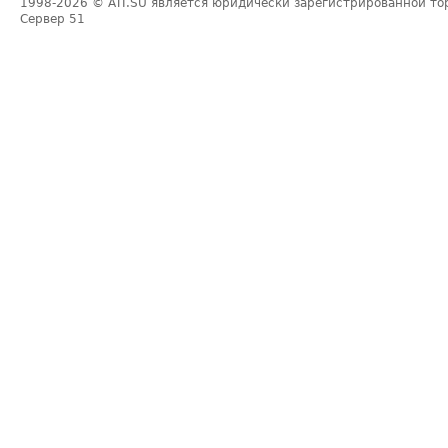
1998-2026
© ATI.SU является юридически зарегистрированной то
Сервер
51