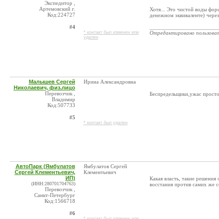
Экспедитор ,
Артемовский г.
Хотя... Это чистой воды фор
Код:224727
денежном эквиваленте) чере
#4
_______________________
* контакт был изменен или
Отредактировано пользова
удален
Малышев Сергей
Ирина Александровна
Николаевич, физ.лицо
Перевозчик ,
Беспредельщики,ужас прост
Владимир
Код:507733
#5
* контакт был удален
АвтоПарк (Ямбулатов
Ямбулатов Сергей
Сергей Клементьевич,
Клементьевич
ИП)
Какая власть, такие решени
(ИНН:280701704763)
восстания против самих же с
Перевозчик ,
Санкт-Петербург
Код:1566718
#6
* контакт был изменен или