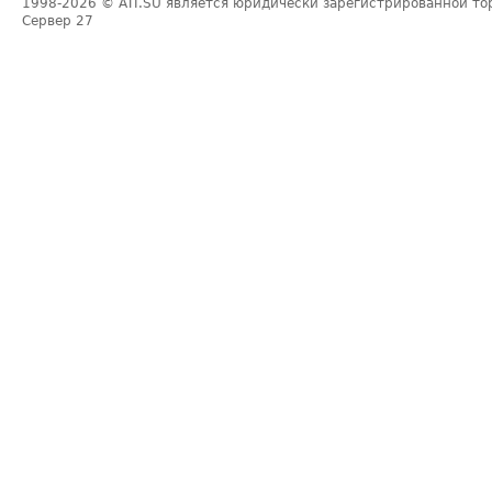
1998-2026
© ATI.SU является юридически зарегистрированной то
Сервер
27