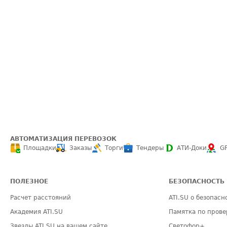
АВТОМАТИЗАЦИЯ ПЕРЕВОЗОК
Площадки
Заказы
Торги
Тендеры
АТИ-Доки
G
ПОЛЕЗНОЕ
БЕЗОПАСНОСТЬ
Расчет расстояний
ATI.SU о безопасн
Академия ATI.SU
Памятка по прове
Звезды ATI.SU на вашем сайте
Светофор+