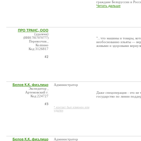
граждане Белоруссии и Росси
Читать дальше
ПРО ТРАНС, ООО
(удалена)
(ИНН:7817070777)
"...что машины и товары, ко
Перевозчик ,
необоснованно изъяты — верн
Колпино
живыми и здоровыми вернул
Код:3126817
#2
Белов К.К. физ.лицо
Aдминистратор
Экспедитор ,
Артемовский г.
Даже спецоперация - это не 
Код:224727
государство по линии подде
#3
* контакт был изменен или
удален
Белов К.К. физ.лицо
Aдминистратор