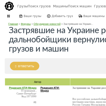
Грузы
Поиск грузов
Машины
Поиск машин
Грузо
Ваши грузы
Добавить груз
Ваши машины
Главная
>
Форумы
>
Обсуждение новостей
>
Застрявшие на Украин...
Застрявшие на Украине 
дальнобойщики вернулис
грузов и машин
ОТВЕТИТЬ
Автор
Редакция АТИ-Медиа
Редакция АТИ-
Застрявшие на Украине рос
IT-компания ,
Медиа
Санкт-Петербург
Код:1971890
Все российские дальнобойщи
местными властями, вернули
#1
России Татьяна Москалькова