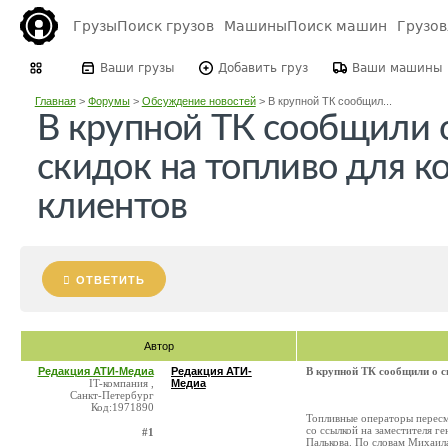
Грузы
Поиск грузов
Машины
Поиск машин
Грузо
Ваши грузы
Добавить груз
Ваши машины
Главная
>
Форумы
>
Обсуждение новостей
>
В крупной ТК сообщил...
В крупной ТК сообщили 
скидок на топливо для 
клиентов
ОТВЕТИТЬ
Автор
Редакция АТИ-Медиа
Редакция АТИ-
В крупной ТК сообщили о с
IT-компания ,
Медиа
Санкт-Петербург
Код:1971890
Топливные операторы пересм
со ссылкой на заместителя 
#1
Палькова. По словам Михаила