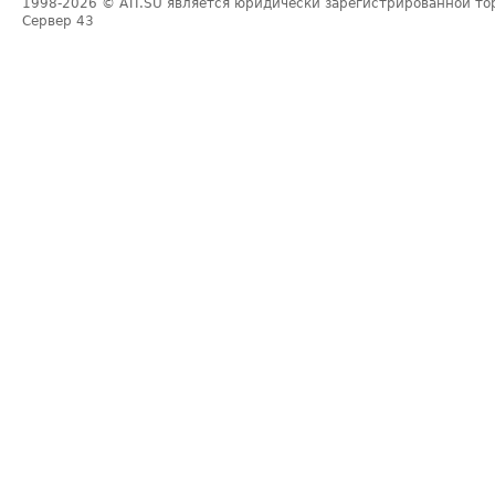
1998-2026
© ATI.SU является юридически зарегистрированной то
Сервер
43