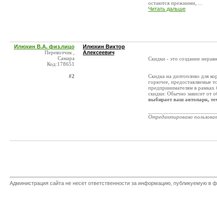
остаются прежними, ...
Читать дальше
Илюхин В.А. физ.лицо
Илюхин Виктор
Перевозчик ,
Алексеевич
Самара
Скидки - это создание нерав
Код:178651
#2
Скидка на дизтопливо для к
горючее, предоставляемые 
предпринимателям в рамках 
скидки: Обычно зависит от о
выбирает ваш автопарк, тем
_______________________
Отредактировано пользова
Администрация сайта не несет ответственности за информацию, публикуемую в ф