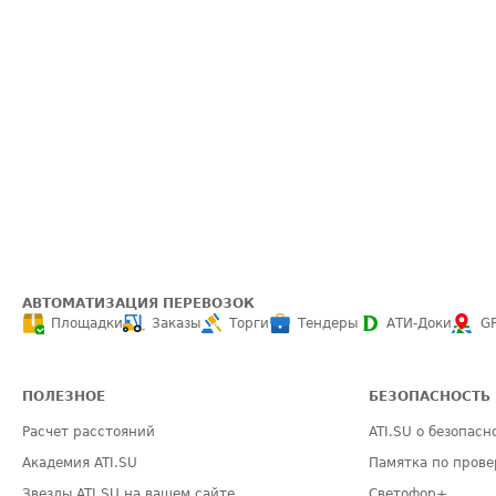
АВТОМАТИЗАЦИЯ ПЕРЕВОЗОК
Площадки
Заказы
Торги
Тендеры
АТИ-Доки
G
ПОЛЕЗНОЕ
БЕЗОПАСНОСТЬ
Расчет расстояний
ATI.SU о безопасн
Академия ATI.SU
Памятка по прове
Звезды ATI.SU на вашем сайте
Светофор+