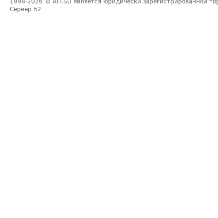
1998-2026
© ATI.SU является юридически зарегистрированной то
Сервер
52