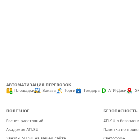
АВТОМАТИЗАЦИЯ ПЕРЕВОЗОК
Площадки
Заказы
Торги
Тендеры
АТИ-Доки
G
ПОЛЕЗНОЕ
БЕЗОПАСНОСТЬ
Расчет расстояний
ATI.SU о безопасн
Академия ATI.SU
Памятка по прове
Звезды ATI.SU на вашем сайте
Светофор+