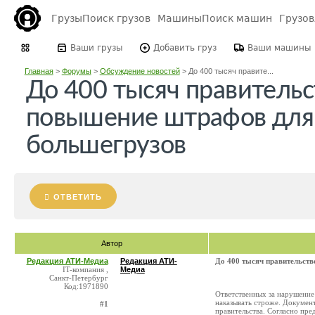
Грузы
Поиск грузов
Машины
Поиск машин
Грузо
Ваши грузы
Добавить груз
Ваши машины
Главная
>
Форумы
>
Обсуждение новостей
>
До 400 тысяч правите...
До 400 тысяч правительс
повышение штрафов для
большегрузов
ОТВЕТИТЬ
Автор
Редакция АТИ-Медиа
Редакция АТИ-
До 400 тысяч правительст
IT-компания ,
Медиа
Санкт-Петербург
Код:1971890
Ответственных за нарушени
наказывать строже. Докумен
#1
правительства. Согласно пре