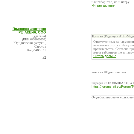
или габаритов, но и нагру ...
Читать дальше
Правовое агентство
РЕ_АКЦИЯ, ООО
(удалена)
Цитата
(Редакция АТИ-Меди
(ИНН:6452099356)
Ответственных за нарушен
Юридические услуги ,
наказывать строже. Докуме
Саратов
правительства. Согласно п
Код:8485921
и/или габаритов, но и нагру 
Читать дальше
#2
новость НЕдостоверная
штрафы не ПОВЫШАЮТ, а ПО
https://forums.ati.su/Forum
_______________________
Отредактировано пользова