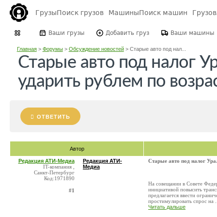
Грузы
Поиск грузов
Машины
Поиск машин
Грузо
Ваши грузы
Добавить груз
Ваши машины
Главная
>
Форумы
>
Обсуждение новостей
>
Старые авто под нал...
Старые авто под налог У
ударить рублем по возра
ОТВЕТИТЬ
Автор
Редакция АТИ-Медиа
Редакция АТИ-
Старые авто под налог Ура
IT-компания ,
Медиа
Санкт-Петербург
Код:1971890
На совещании в Совете Феде
инициативой повысить трансп
#1
предлагается ввести ограни
простимулировать спрос на ..
Читать дальше