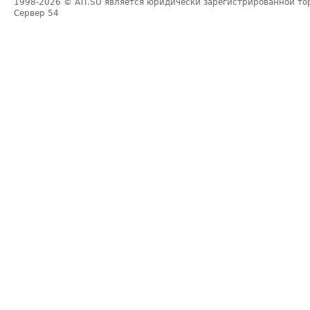
1998-2026
© ATI.SU является юридически зарегистрированной то
Сервер
54