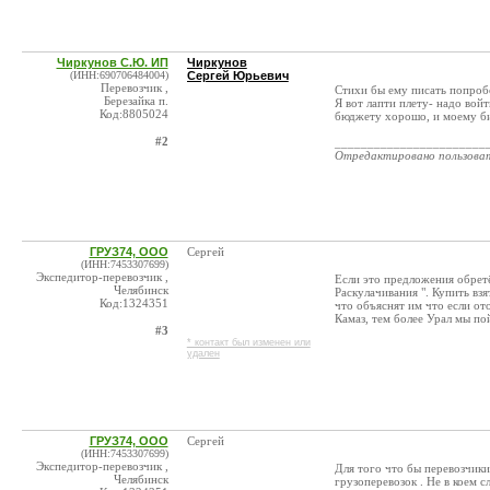
Чиркунов С.Ю. ИП
Чиркунов
(ИНН:690706484004)
Сергей Юрьевич
Перевозчик ,
Стихи бы ему писать попробо
Березайка п.
Я вот лапти плету- надо войт
Код:8805024
бюджету хорошо, и моему би
#2
_______________________
Отредактировано пользова
ГРУЗ74, ООО
Сергей
(ИНН:7453307699)
Экспедитор-перевозчик ,
Если это предложения обретё
Челябинск
Раскулачивания ". Купить взя
Код:1324351
что объяснят им что если от
Камаз, тем более Урал мы пой
#3
* контакт был изменен или
удален
ГРУЗ74, ООО
Сергей
(ИНН:7453307699)
Экспедитор-перевозчик ,
Для того что бы перевозчик
Челябинск
грузоперевозок . Не в коем 