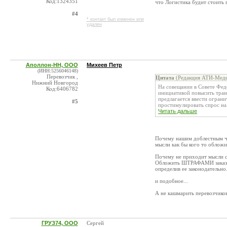
Код:1324351
что Логистика будит стоить 
#4
* контакт был изменен или
удален
Аполлон-НН, ООО
Михеев Петр
(ИНН:5256046148)
Перевозчик ,
Цитата
(Редакция АТИ-Меди
Нижний Новгород
На совещании в Совете Фед
Код:6406782
инициативой повысить транс
предлагается ввести огран
#5
простимулировать спрос на 
Читать дальше
Почему нашим доблестным чи
мысли как бы кого то обложи
Почему не приходит мысли 
Обложить ШТРАФАМИ заказчик
определив ее законодательно
и подобное...
А не кашмарить перевозчиков
ГРУЗ74, ООО
Сергей