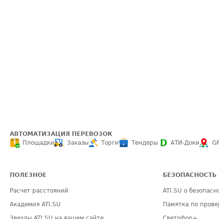
АВТОМАТИЗАЦИЯ ПЕРЕВОЗОК
Площадки
Заказы
Торги
Тендеры
АТИ-Доки
G
ПОЛЕЗНОЕ
БЕЗОПАСНОСТЬ
Расчет расстояний
ATI.SU о безопасн
Академия ATI.SU
Памятка по прове
Звезды ATI.SU на вашем сайте
Светофор+