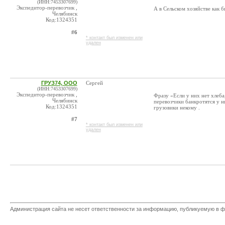
(ИНН:7453307699)
Экспедитор-перевозчик ,
А в Сельском хозяйстве как б
Челябинск
Код:1324351
#6
* контакт был изменен или
удален
ГРУЗ74, ООО
Сергей
(ИНН:7453307699)
Экспедитор-перевозчик ,
Фразу «Если у них нет хлеб
Челябинск
перевозчики банкротятся у н
Код:1324351
грузовики некому .
#7
* контакт был изменен или
удален
Администрация сайта не несет ответственности за информацию, публикуемую в ф