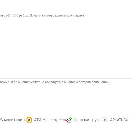
млн руб)= 330 руб/кг. Из чего это мороженое в такую цену?
оруме, и ее мнение может не совпадать с мнением авторов сообщений.
PS-мониторинг
АТИ Мессенджер
Цепочки грузов
API ATI.SU