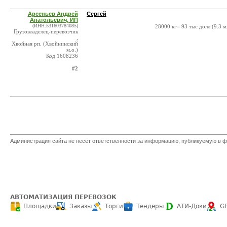
Арсеньев Андрей
Сергей
Анатольевич, ИП
(ИНН:531603784085)
28000 кг= 93 тыс долл (9.3 
Грузовладелец-перевозчик
,
Хвойная рп. (Хвойнинский
м.о.)
Код:1608236
#2
Администрация сайта не несет ответственности за информацию, публикуемую в ф
АВТОМАТИЗАЦИЯ ПЕРЕВОЗОК
Площадки
Заказы
Торги
Тендеры
АТИ-Доки
G