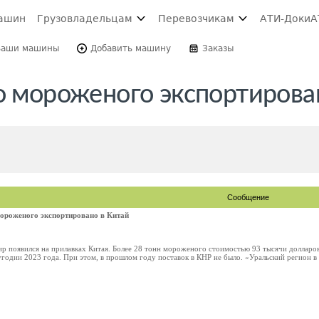
ашин
Грузовладельцам
Перевозчикам
АТИ-Доки
А
Ваши машины
Добавить машину
Заказы
о мороженого экспортирова
Сообщение
мороженого экспортировано в Китай
р появился на прилавках Китая. Более 28 тонн мороженого стоимостью 93 тысячи доллар
годии 2023 года. При этом, в прошлом году поставок в КНР не было. «Уральский регион в 