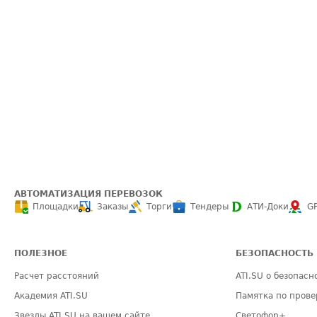
АВТОМАТИЗАЦИЯ ПЕРЕВОЗОК
Площадки
Заказы
Торги
Тендеры
АТИ-Доки
G
ПОЛЕЗНОЕ
БЕЗОПАСНОСТЬ
Расчет расстояний
ATI.SU о безопасн
Академия ATI.SU
Памятка по прове
Звезды ATI.SU на вашем сайте
Светофор+