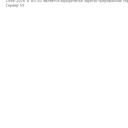
1998-2026
© ATI.SU является юридически зарегистрированной то
Сервер
50