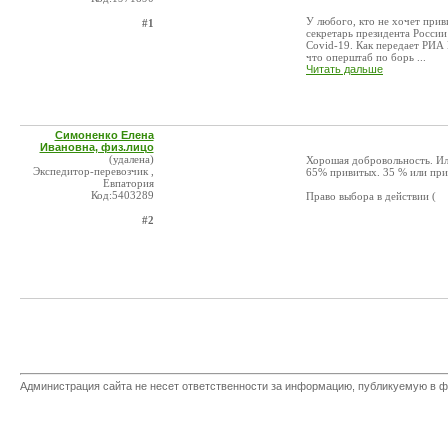
У любого, кто не хочет прив
#1
секретарь президента Росси
Covid-19. Как передает РИА
что оперштаб по борь ...
Читать дальше
Симоненко Елена
Ивановна, физ.лицо
(удалена)
Хорошая добровольность. Ил
Экспедитор-перевозчик ,
65% привитых. 35 % или при
Евпатория
Код:5403289
Право выбора в действии (
#2
Администрация сайта не несет ответственности за информацию, публикуемую в ф