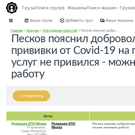
Грузы
Поиск грузов
Машины
Поиск машин
Грузо
Ваши грузы
Добавить груз
Ваши машины
Главная
>
Форумы
>
Обсуждение новостей
>
Песков пояснил добро...
Песков пояснил доброво
прививки от Covid-19 на
услуг не привился - мож
работу
ОТВЕТИТЬ
Автор
Редакция АТИ-Медиа
Редакция АТИ-
Песков пояснил добровольн
IT-компания ,
Медиа
можно поменять работу
Санкт-Петербург
Код:1971890