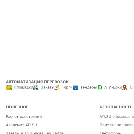
АВТОМАТИЗАЦИЯ ПЕРЕВОЗОК
Площадки
Заказы
Торги
Тендеры
АТИ-Доки
G
ПОЛЕЗНОЕ
БЕЗОПАСНОСТЬ
Расчет расстояний
ATI.SU о безопасн
Академия ATI.SU
Памятка по прове
Звезды ATI.SU на вашем сайте
Светофор+