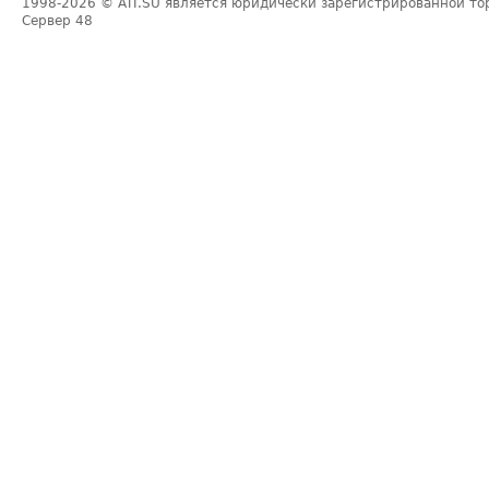
1998-2026
© ATI.SU является юридически зарегистрированной то
Сервер
48