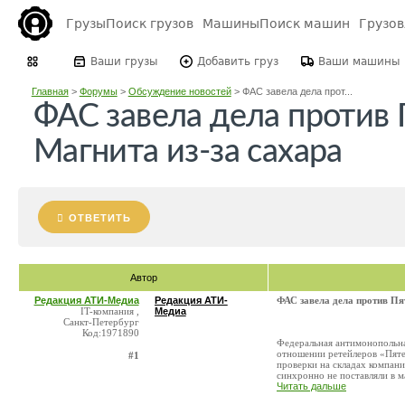
Грузы
Поиск грузов
Машины
Поиск машин
Грузо
Ваши грузы
Добавить груз
Ваши машины
Главная
>
Форумы
>
Обсуждение новостей
>
ФАС завела дела прот...
ФАС завела дела против 
Магнита из-за сахара
ОТВЕТИТЬ
Автор
Редакция АТИ-Медиа
Редакция АТИ-
ФАС завела дела против Пя
IT-компания ,
Медиа
Санкт-Петербург
Код:1971890
Федеральная антимонопольна
отношении ретейлеров «Пяте
#1
проверки на складах компан
синхронно не поставляли в ма
Читать дальше