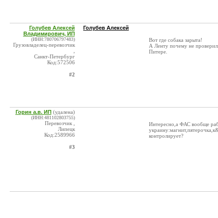
Голубев Алексей
Голубев Алексей
Владимирович, ИП
(ИНН:780706797483)
Вот где собака зарыта!
Грузовладелец-перевозчик
А Ленту почему не проверил
,
Питере.
Санкт-Петербург
Код:572506
#2
Горин а.в. ИП
(удалена)
(ИНН:481102803755)
Перевозчик ,
Интересно,а ФАС вообще раб
Липецк
украину:магнит,пятерочка,к&
Код:2589966
контролирует?
#3