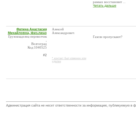
рамках восстановит ...
Читать дальше
Фатина Анастасия
Алексей
Михайловна, физ.лицо
Александрович
Грузовладелец-перевозчик
Газели пропускают?
,
Волгоград
Код:1040525
#2
* контакт был изменен или
удален
Администрация сайта не несет ответственности за информацию, публикуемую в ф