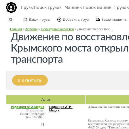
Грузы
Поиск грузов
Машины
Поиск машин
Грузо
Ваши грузы
Добавить груз
Ваши машины
Главная
>
Форумы
>
Обсуждение новостей
>
Движение по восстано...
Движение по восстановл
Крымского моста открыл
транспорта
ОТВЕТИТЬ
Автор
Редакция АТИ-Медиа
Редакция АТИ-
Движение по восстановленн
IT-компания ,
Медиа
Санкт-Петербург
Код:1971890
Сегодня на Крымском мосту в
восстановили два разрушенн
#1
ФКУ Упрдор "Тамань", ремонт