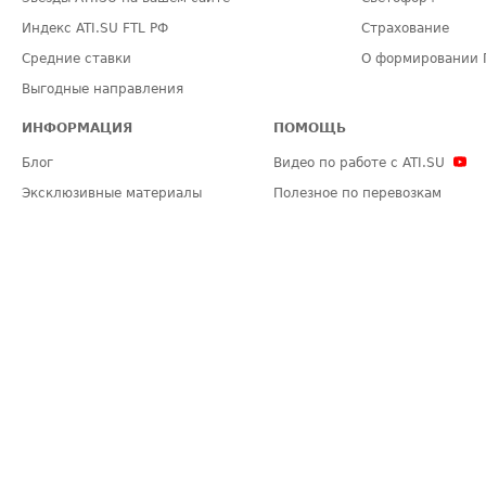
Индекс ATI.SU FTL РФ
Страхование
Средние ставки
О формировании 
Выгодные направления
ИНФОРМАЦИЯ
ПОМОЩЬ
Блог
Видео по работе с ATI.SU
Эксклюзивные материалы
Полезное по перевозкам
Политика конфиденциальности
Часто задаваемые вопросы (FA
Общие положения
Техническая информация
Карта сайта
ЗАДАТЬ ВОПРОС