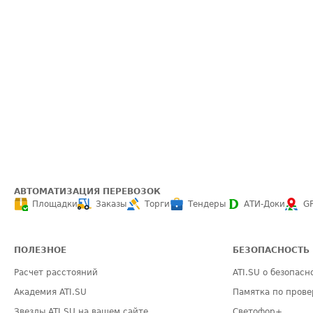
АВТОМАТИЗАЦИЯ ПЕРЕВОЗОК
Площадки
Заказы
Торги
Тендеры
АТИ-Доки
G
ПОЛЕЗНОЕ
БЕЗОПАСНОСТЬ
Расчет расстояний
ATI.SU о безопасн
Академия ATI.SU
Памятка по прове
Звезды ATI.SU на вашем сайте
Светофор+