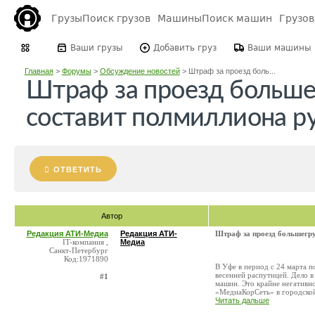
Грузы
Поиск грузов
Машины
Поиск машин
Грузо
Ваши грузы
Добавить груз
Ваши машины
Главная
>
Форумы
>
Обсуждение новостей
>
Штраф за проезд боль...
Штраф за проезд больше
составит полмиллиона р
ОТВЕТИТЬ
Автор
Редакция АТИ-Медиа
Редакция АТИ-
Штраф за проезд большегру
IT-компания ,
Медиа
Санкт-Петербург
Код:1971890
В Уфе в период с 24 марта п
весенней распутицей. Дело 
#1
машин. Это крайне негативно
«МедиаКорСеть» в городской 
Читать дальше