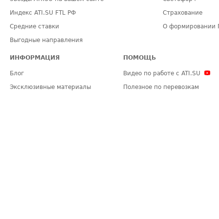
Индекс ATI.SU FTL РФ
Страхование
Средние ставки
О формировании 
Выгодные направления
ИНФОРМАЦИЯ
ПОМОЩЬ
Блог
Видео по работе с ATI.SU
Эксклюзивные материалы
Полезное по перевозкам
Политика конфиденциальности
Часто задаваемые вопросы (FA
Общие положения
Техническая информация
Карта сайта
ЗАДАТЬ ВОПРОС