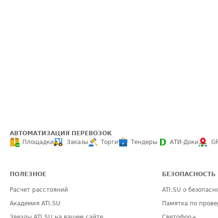
АВТОМАТИЗАЦИЯ ПЕРЕВОЗОК
Площадки
Заказы
Торги
Тендеры
АТИ-Доки
G
ПОЛЕЗНОЕ
БЕЗОПАСНОСТЬ
Расчет расстояний
ATI.SU о безопасн
Академия ATI.SU
Памятка по прове
Звезды ATI.SU на вашем сайте
Светофор+