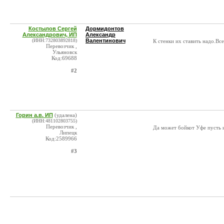
Костылов Сергей
Дормидонтов
Александрович, ИП
Александр
(ИНН:732803892818)
Валентинович
К стенки их ставить надо.Все
Перевозчик ,
Ульяновск
Код:69688
#2
Горин а.в. ИП
(удалена)
(ИНН:481102803755)
Перевозчик ,
Да может бойкот Уфе пусть
Липецк
Код:2589966
#3