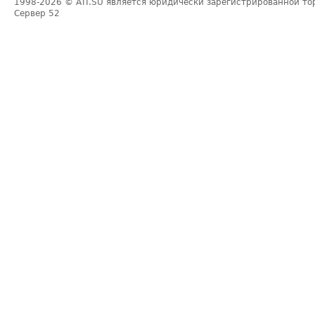
1998-2026
© ATI.SU является юридически зарегистрированной то
Сервер
52