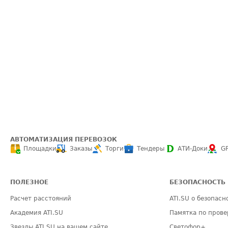
АВТОМАТИЗАЦИЯ ПЕРЕВОЗОК
Площадки
Заказы
Торги
Тендеры
АТИ-Доки
G
ПОЛЕЗНОЕ
БЕЗОПАСНОСТЬ
Расчет расстояний
ATI.SU о безопасн
Академия ATI.SU
Памятка по прове
Звезды ATI.SU на вашем сайте
Светофор+