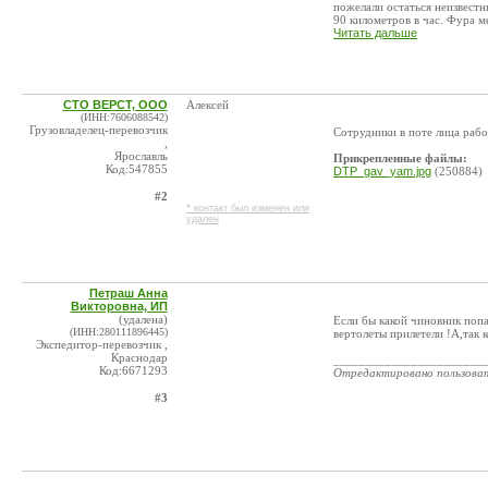
пожелали остаться неизвест
90 километров в час. Фура ме
Читать дальше
СТО ВЕРСТ, ООО
Алексей
(ИНН:7606088542)
Грузовладелец-перевозчик
Сотрудники в поте лица рабо
,
Ярославль
Прикрепленные файлы:
Код:547855
DTP_gav_yam.jpg
(250884)
#2
* контакт был изменен или
удален
Петраш Анна
Викторовна, ИП
(удалена)
Если бы какой чиновник попа
(ИНН:280111896445)
вертолеты прилетели !А,так 
Экспедитор-перевозчик ,
Краснодар
_______________________
Код:6671293
Отредактировано пользова
#3