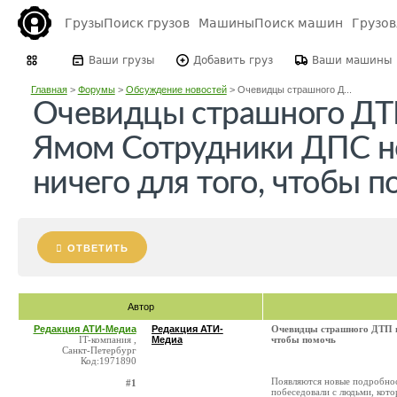
Грузы
Поиск грузов
Машины
Поиск машин
Грузо
Ваши грузы
Добавить груз
Ваши машины
Главная
>
Форумы
>
Обсуждение новостей
>
Очевидцы страшного Д...
Очевидцы страшного ДТП
Ямом Сотрудники ДПС н
ничего для того, чтобы п
ОТВЕТИТЬ
Автор
Редакция АТИ-Медиа
Редакция АТИ-
Очевидцы страшного ДТП п
IT-компания ,
Медиа
чтобы помочь
Санкт-Петербург
Код:1971890
Появляются новые подробно
#1
побеседовали с людьми, кото